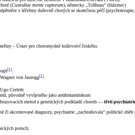
horé (
Custodiae mente captorum
), německy „Tollhaus“ (blázinec)
 Salpêtrière v léčebny duševně chorých se skutečnou péčí (psychoterapie
ateřiny – Ústav pro choromyslné království českého.
[
1
]
ogii
.
[
1
]
s Wagner von Jauregg
.
Ugo Cerletti
ntů, původně vyvíjeného jako antihistaminikum
zobrazovacích metod a genetických podkladů chorob —
třetí psychiatr
é či akcentované diagnozy, psychiatrie „zachraňovala“ politické oběti 
hických poruch;