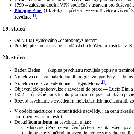
1790 – založena dnešní VFN společně s ústavem pro duševně c
Philippe Pinel
(18. stol.) — přetvořil vězení Bicêtre a vězení
[
1
]
revoluce
.
19. století
Od r. 1821 vyučováno „chorobomyslnictví“.
Později přesunuto do augustiniánského kláštera u kostela sv. K
20. století
Baden-Baden — skupina psychiatrů rozvíjela popisy a terminol
Nobelova cena za malarioterapii progresivní paralýzy — Juliu
[
1
]
Nobelova cena za leukotomie — Egas Moniz
.
Objevení elektrokonvulze a zavedení do praxe — Lucio Bini a 
1952 — úspěšné použití chlorpromazinu u psychotických pacie
Rozvoj psychiatrie s osvětlením molekulárních mechanismů, 
V období nacistické a komunistické nadvlády, i za cenu zkreslen
podrobeni výkonu trestu).
Dopad
komunismu
na psychiatrii u nás:
zdůraznění Pavlovova učení při teorii vzniku všech psyc
biologické zaměření, omezení integrace s psychoterapií.