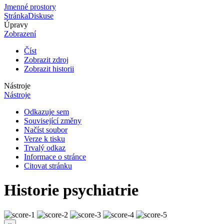
Jmenné prostory
Stránka
Diskuse
Úpravy
Zobrazení
Číst
Zobrazit zdroj
Zobrazit historii
Nástroje
Nástroje
Odkazuje sem
Související změny
Načíst soubor
Verze k tisku
Trvalý odkaz
Informace o stránce
Citovat stránku
Historie psychiatrie