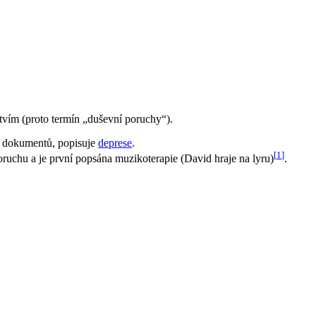
stvím (proto termín „duševní poruchy“).
ch dokumentů, popisuje
deprese
.
[
1
]
í poruchu a je první popsána muzikoterapie (David hraje na lyru)
.