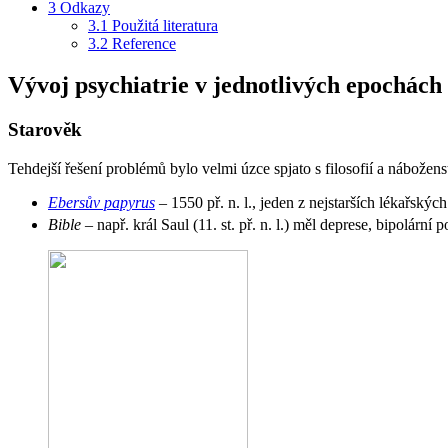
3
Odkazy
3.1
Použitá literatura
3.2
Reference
Vývoj psychiatrie v jednotlivých epochách
Starověk
Tehdejší řešení problémů bylo velmi úzce spjato s filosofií a nábožen
Ebersův papyrus
– 1550 př. n. l., jeden z nejstarších lékařský
Bible
– např. král Saul (11. st. př. n. l.) měl deprese, bipolárn