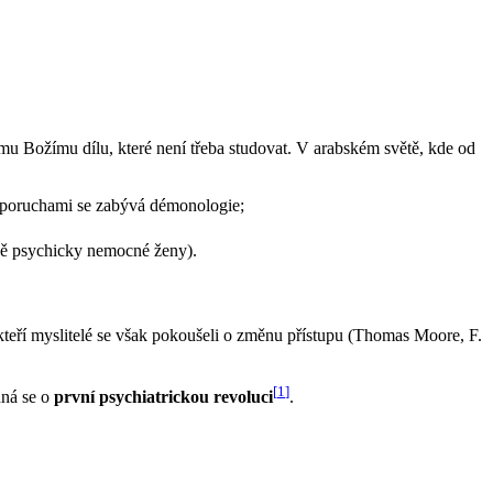
ému Božímu dílu, které není třeba studovat. V arabském světě, kde od
mi poruchami se zabývá démonologie;
ávě psychicky nemocné ženy).
teří myslitelé se však pokoušeli o změnu přístupu (Thomas Moore, F.
[
1
]
dná se o
první psychiatrickou revoluci
.