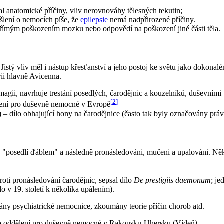
dal anatomické příčiny, vliv nerovnováhy tělesných tekutin;
lení o nemocích píše, že
epilepsie
nemá nadpřirozené příčiny.
římým poškozením mozku nebo odpovědí na poškození jiné části těla.
istý vliv měl i nástup křesťanství a jeho postoj ke světu jako dokonal
rii hlavně Avicenna.
e magii, navrhuje trestání posedlých, čarodějnic a kouzelníků, duševní
[
2
]
zení pro duševně nemocné v Evropě
 – dílo obhajující hony na čarodějnice (často tak byly označovány pr
 "posedlí ďáblem" a následně pronásledováni, mučeni a upalováni. Něk
proti pronásledování čarodějnic, sepsal dílo
De prestigiis daemonum
; je
lo v 19. století k několika upálením).
ány psychiatrické nemocnice, zkoumány teorie příčin chorob atd.
ího oddělení pro duševně nemocné v Rakousku-Uhersku (Vídeň).