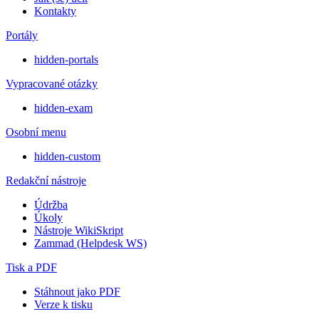
Kontakty
Portály
hidden-portals
Vypracované otázky
hidden-exam
Osobní menu
hidden-custom
Redakční nástroje
Údržba
Úkoly
Nástroje WikiSkript
Zammad (Helpdesk WS)
Tisk a PDF
Stáhnout jako PDF
Verze k tisku