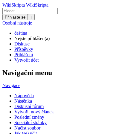
WikiSkripta
WikiSkripta
Přihlaste se
↓
Osobní nástroje
čeština
Nejste přihlášen(a)
Diskuse
Příspěvky
Přihlášení
Vytvořit účet
Navigační menu
Navigace
Nápověda
Nástěnka
Diskusní fórum
Vytvořit nový článek
Poslední změny
Speciální stránky
Načíst soubor
Jak (se) učit