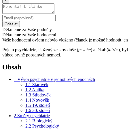
×
Odeslat
Děkujeme za Vaše podněty.
Děkujeme za Vaše hodnocení.
Vaše hodnocení ovšem nebylo vloženo (článek je možné hodnotit jen 
Pojem
psychiatrie
, složený ze slov duše (
psyche
) a lékař (
iatrós
), by
vůbec prvně popsaných nemocí.
Obsah
1
Vývoj psychiatrie v jednotlivých epochách
1.1
Starověk
1.2
Antika
1.3
Středověk
1.4
Novověk
1.5
19. století
1.6
20. století
2
Směry psychiatrie
2.1
Biologický
2.2
Psychologický