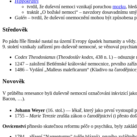
Hippokrates
tvrdil, že duševní nemoci vznikají poruchou
mozku
, hle
traktát „O božské nemoci“ – navzdory dosavadnímu smýš
Galén
– tvrdil, že duševní onemocnění mohou být způsobena p
Středověk
Po pádu říše římské nastal na území Evropy úpadek humanity a vědy. J
9. století vznikaly zařízení pro duševně nemocné, se věnoval psychiat
Codex Theodosianus
(
Theodosiův kodex
, 438 n. l.) – odsuzuj
1247 – založení Betlémské královské nemocnice, prvního zaří
1486 – Vydání „Malleus maleficarum“ (Kladivo na čarodějnice)
Novověk
V průběhu renesance byli duševně nemocní označováni inkvizicí jako
Bacon, …).
Johann Weyer
(16. stol.) — lékař, který jako první vystoupil 
1755 –
Marie Terezie
zrušila zákon o čarodějnictví (i přesto doš
Osvícenství
přineslo skutečnou reformu péče o psychiku, byly zaklád
1784 – zřízení "Narrenturmu" (věže bláznů), prvního zvláštn