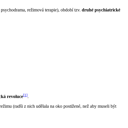
, psychodrama, režimová terapie), období tzv.
druhé psychiatrické
[
1
]
ická revoluce
.
režimu (radši z nich udělala na oko postižené, než aby museli být