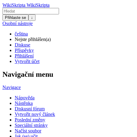
WikiSkripta
WikiSkripta
Přihlaste se
↓
Osobní nástroje
čeština
Nejste přihlášen(a)
Diskuse
Příspěvky
Přihlášení
Vytvořit účet
Navigační menu
Navigace
Nápověda
Nástěnka
Diskusní fórum
Vytvořit nový článek
Poslední změny
Speciální stránky
Načíst soubor
Jak (se) učit