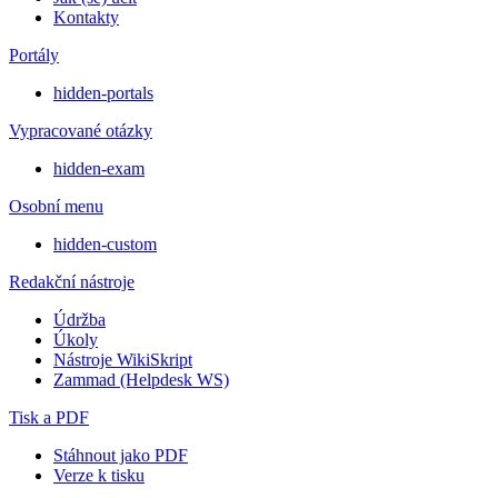
Kontakty
Portály
hidden-portals
Vypracované otázky
hidden-exam
Osobní menu
hidden-custom
Redakční nástroje
Údržba
Úkoly
Nástroje WikiSkript
Zammad (Helpdesk WS)
Tisk a PDF
Stáhnout jako PDF
Verze k tisku