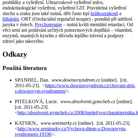
prohlídky a vyšetření. Ultrazvukové vyšetření srdce,
endokrinologické vyšetření, vyšetření GIT. Pravidelná vyšetření
sluchu a zraku jsou také nutná, děti často trpí
krátkozrakostí
a
šilháním
. ORT (Orofaciální regulační terapie) - pomáhá při udržení
jazyka v ústech.
Psychoterapie
– nutná kvůli mentální retardaci. Od
věci není ani podávání určitých potravinových doplňků – vitamínů,
enzymů, mastných kyselin z důvodu lepšího trávení a podpory
zdraví jako takového.
Odkazy
Použitá literatura
SPANHEL, Dan.
www.downuvsyndrom.cz
[online]. [cit.
2011-05-23]. <
https://www.downuvsyndrom.cz/chovani-deti-
s-downovym-syndromem/
>.
PITELKOVÁ, Lucie.
www.absolventi.gymcheb.cz
[online].
[cit. 2011-05-23].
<
http://absolventi.gymcheb.cz/2008/lupitel/vos/charakteristik
KATSIEN,.
www.seminarky.cz
[online]. [cit. 2011-05-23].
<
http://www.seminarky.cz/Vychova-ditete-s-Downovym-
syndromem-19196
>.