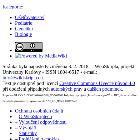
Kategorie
:
Ošetřovatelství
Pediatrie
Genetika
Biologie
Stránka byla naposledy změněna 3. 2. 2018. – WikiSkripta, projekt
Univerzity Karlovy • ISSN 1804-6517 • e-mail:
info@wikiskripta.eu
.
Text je dostupný pod licencí
Creative Commons Uveďte původ 4.0
při dodržení případných
autorských práv
a
dalších podmínek
.
Podpořeno OP VVV č. CZ.02.2.69/0.0/0.0/16_015/0002362. Podpořeno z projektu „Transformace pro VŠ na UK“, financovaného z
Národního plánu obnovy, registrační číslo NPO_UK_MSMT-16602/2022.
Ochrana osobních údajů
–
O WikiSkriptech
–
Vyloučení odpovědnosti
–
Vývojáři
–
Statistiky
–
Prohlášení o cookies