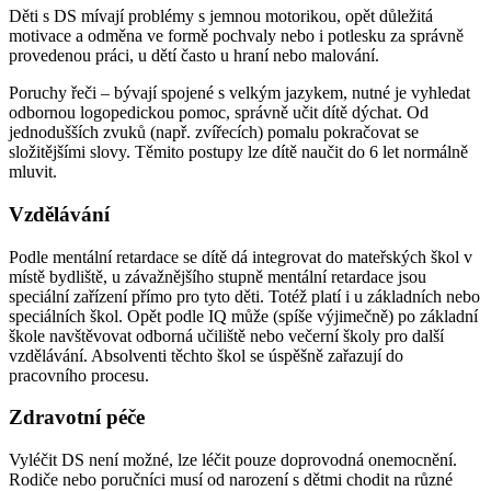
Děti s DS mívají problémy s jemnou motorikou, opět důležitá
motivace a odměna ve formě pochvaly nebo i potlesku za správně
provedenou práci, u dětí často u hraní nebo malování.
Poruchy řeči – bývají spojené s velkým jazykem, nutné je vyhledat
odbornou logopedickou pomoc, správně učit dítě dýchat. Od
jednodušších zvuků (např. zvířecích) pomalu pokračovat se
složitějšími slovy. Těmito postupy lze dítě naučit do 6 let normálně
mluvit.
Vzdělávání
Podle mentální retardace se dítě dá integrovat do mateřských škol v
místě bydliště, u závažnějšího stupně mentální retardace jsou
speciální zařízení přímo pro tyto děti. Totéž platí i u základních nebo
speciálních škol. Opět podle IQ může (spíše výjimečně) po základní
škole navštěvovat odborná učiliště nebo večerní školy pro další
vzdělávání. Absolventi těchto škol se úspěšně zařazují do
pracovního procesu.
Zdravotní péče
Vyléčit DS není možné, lze léčit pouze doprovodná onemocnění.
Rodiče nebo poručníci musí od narození s dětmi chodit na různé