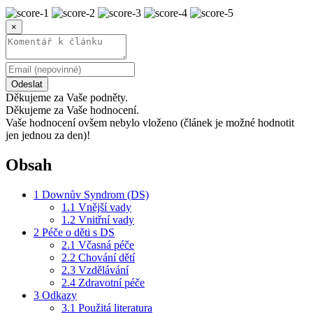
×
Odeslat
Děkujeme za Vaše podněty.
Děkujeme za Vaše hodnocení.
Vaše hodnocení ovšem nebylo vloženo (článek je možné hodnotit
jen jednou za den)!
Obsah
1
Downův Syndrom (DS)
1.1
Vnější vady
1.2
Vnitřní vady
2
Péče o děti s DS
2.1
Včasná péče
2.2
Chování dětí
2.3
Vzdělávání
2.4
Zdravotní péče
3
Odkazy
3.1
Použitá literatura