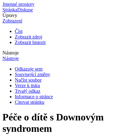
Jmenné prostory
Stránka
Diskuse
Úpravy
Zobrazení
Číst
Zobrazit zdroj
Zobrazit historii
Nástroje
Nástroje
Odkazuje sem
Související změny
Načíst soubor
Verze k tisku
Trvalý odkaz
Informace o stránce
Citovat stránku
Péče o dítě s Downovým
syndromem