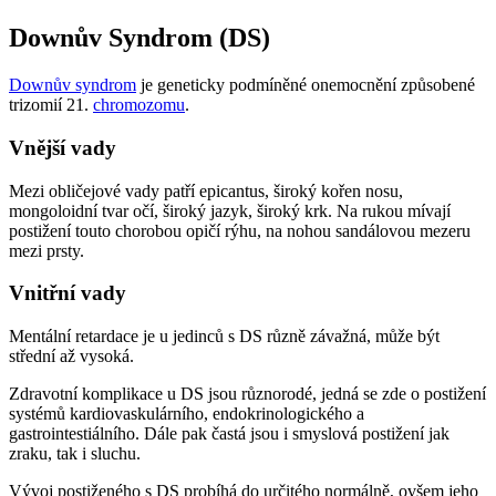
Downův Syndrom (DS)
Downův syndrom
je geneticky podmíněné onemocnění způsobené
trizomií 21.
chromozomu
.
Vnější vady
Mezi obličejové vady patří epicantus, široký kořen nosu,
mongoloidní tvar očí, široký jazyk, široký krk. Na rukou mívají
postižení touto chorobou opičí rýhu, na nohou sandálovou mezeru
mezi prsty.
Vnitřní vady
Mentální retardace je u jedinců s DS různě závažná, může být
střední až vysoká.
Zdravotní komplikace u DS jsou různorodé, jedná se zde o postižení
systémů kardiovaskulárního, endokrinologického a
gastrointestiálního. Dále pak častá jsou i smyslová postižení jak
zraku, tak i sluchu.
Vývoj postiženého s DS probíhá do určitého normálně, ovšem jeho