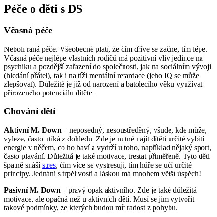
Péče o děti s DS
Včasná péče
Neboli raná péče. Všeobecně platí, že čím dříve se začne, tím lépe.
Včasná péče nejlépe vlastních rodičů má pozitivní vliv jedince na
psychiku a pozdější zařazení do společnosti, jak na sociálním vývoji
(hledání přátel), tak i na tíži mentální retardace (jeho IQ se může
zlepšovat). Důležité je již od narození a batolecího věku využívat
přirozeného potenciálu dítěte.
Chování dětí
Aktivní M. Down
– neposedný, nesoustředěný, všude, kde může,
vyleze, často utíká z dohledu. Zde je nutné najít dítěti určité vybití
energie v něčem, co ho baví a vydrží u toho, například nějaký sport,
často plavání. Důležitá je také motivace, trestat přiměřeně. Tyto děti
špatně snáší
stres
, čím více se vystresují, tím hůře se učí určité
principy. Jednání s trpělivostí a láskou má mnohem větší úspěch!
Pasivní M. Down
– pravý opak aktivního. Zde je také důležitá
motivace, ale opačná než u aktivních dětí. Musí se jim vytvořit
takové podmínky, ze kterých budou mít radost z pohybu.