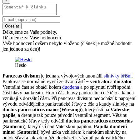
×
Odeslat
Děkujeme za Vaše podněty.
Děkujeme za Vaše hodnocení.
Vaše hodnocení ovšem nebylo vloženo (článek je možné hodnotit
jen jednou za den)!
Heslo
Pancreas divisum
je jedna z vývojových anomálií
slinivky břišní
.
Pankreas se normálně vyvíjí ze dvou částí −
ventrální
a
dorzální
.
Ventrální část se obtáčí kolem
duodena
a po splynutí tvoří spodní
část hlavy pankreatu. Horní část hlavy pankreatu, celé tělo a kauda
vznikají z dorzální části. Při pancreas divisum nedochází k napojení
vývodu odvádějícího pankreatické šťávy z těla a kaudy slinivky na
ductus pancreaticus maior
(
Wirsungi
), který ústí na
Vaterské
papile
, a drenuje tak pouze původní ventrální segment. Většinu
pankreatické šťávy tedy odvádí
ductus pancreaticus accessorius
(
Santorini
), který ústí nad Vaterskou papilou.
Papilla duodeni
minor
(
Santorini
) bývá úzká vzhledem k nárokům slinivky na
odtok šťáv, a tak zde může docházet k váznutí pankreatického