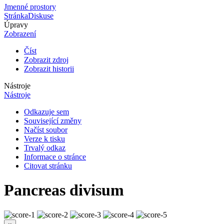
Jmenné prostory
Stránka
Diskuse
Úpravy
Zobrazení
Číst
Zobrazit zdroj
Zobrazit historii
Nástroje
Nástroje
Odkazuje sem
Související změny
Načíst soubor
Verze k tisku
Trvalý odkaz
Informace o stránce
Citovat stránku
Pancreas divisum