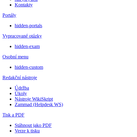
Kontakty
Portály
hidden-portals
Vypracované otázky
hidden-exam
Osobní menu
hidden-custom
Redakční nástroje
Údržba
Úkoly
Nástroje WikiSkript
Zammad (Helpdesk WS)
Tisk a PDF
Stáhnout jako PDF
Verze k tisku