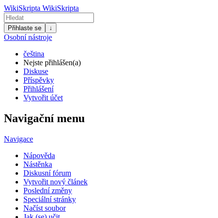
WikiSkripta
WikiSkripta
Přihlaste se
↓
Osobní nástroje
čeština
Nejste přihlášen(a)
Diskuse
Příspěvky
Přihlášení
Vytvořit účet
Navigační menu
Navigace
Nápověda
Nástěnka
Diskusní fórum
Vytvořit nový článek
Poslední změny
Speciální stránky
Načíst soubor
Jak (se) učit