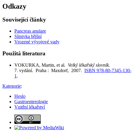
Odkazy
Související články
Pancreas anulare
Slinivka břišní
Vrozené vývojové vady
Použitá literatura
VOKURKA, Martin, et al.
Velký lékařský slovník.
7. vydání. Praha : Maxdorf, 2007.
ISBN 978-80-7345-130-
1
.
Kategorie
:
Heslo
Gastroenterologie
Vnitřní lékařství