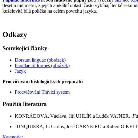
desetin milimetru, z jejich apikální oblasti často vybíhají tenké sekun
kuželovitá bílá políčka na celém povrchu jazyka.
Odkazy
Související články
Dorsum linguae (obrázek)
Papillae filiformes (obrázek)
Jazyk
Procvičování histologických preparátú
Procvičování:Trávicí systém
Použitá literatura
KONRÁDOVÁ, Václava, Jiří UHLÍK a Luděk VAJNER.
Fu
JUNQUIERA, L. Carlos, José CARNEIRO a Robert O KELLE
Kategorie
: