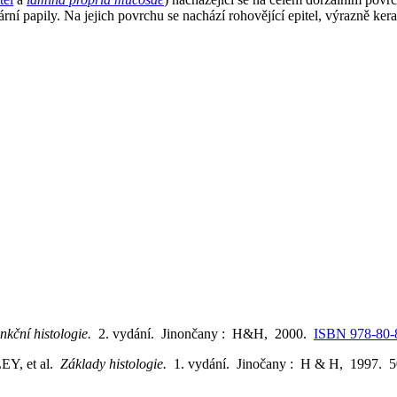
dární papily. Na jejich povrchu se nachází rohovějící epitel, výrazně ker
nkční histologie.
2. vydání. Jinončany : H&H, 2000.
ISBN 978-80-
Y, et al.
Základy histologie.
1. vydání. Jinočany : H & H, 1997. 