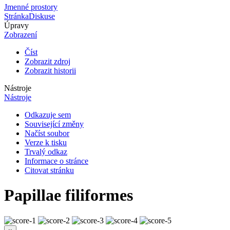
Jmenné prostory
Stránka
Diskuse
Úpravy
Zobrazení
Číst
Zobrazit zdroj
Zobrazit historii
Nástroje
Nástroje
Odkazuje sem
Související změny
Načíst soubor
Verze k tisku
Trvalý odkaz
Informace o stránce
Citovat stránku
Papillae filiformes