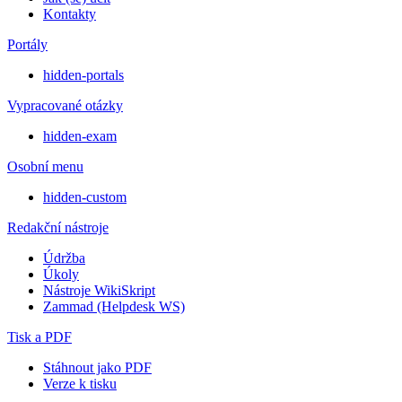
Kontakty
Portály
hidden-portals
Vypracované otázky
hidden-exam
Osobní menu
hidden-custom
Redakční nástroje
Údržba
Úkoly
Nástroje WikiSkript
Zammad (Helpdesk WS)
Tisk a PDF
Stáhnout jako PDF
Verze k tisku