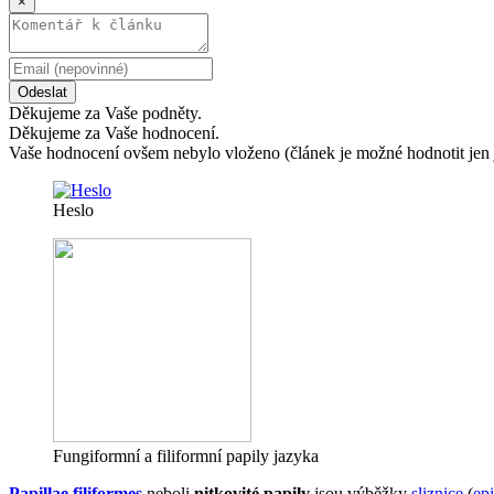
×
Odeslat
Děkujeme za Vaše podněty.
Děkujeme za Vaše hodnocení.
Vaše hodnocení ovšem nebylo vloženo (článek je možné hodnotit jen 
Heslo
Fungiformní a filiformní papily jazyka
Papillae filiformes
neboli
nitkovité papily
jsou výběžky
sliznice
(
epi