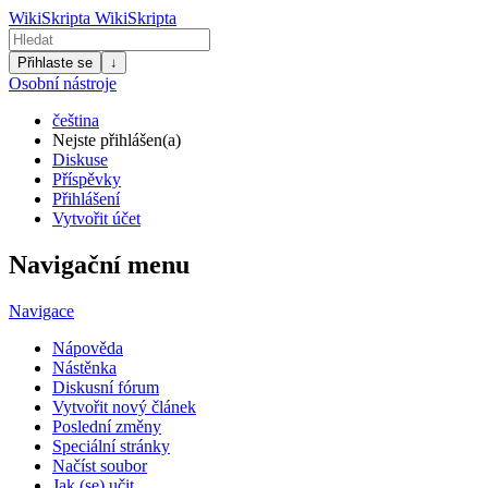
WikiSkripta
WikiSkripta
Přihlaste se
↓
Osobní nástroje
čeština
Nejste přihlášen(a)
Diskuse
Příspěvky
Přihlášení
Vytvořit účet
Navigační menu
Navigace
Nápověda
Nástěnka
Diskusní fórum
Vytvořit nový článek
Poslední změny
Speciální stránky
Načíst soubor
Jak (se) učit