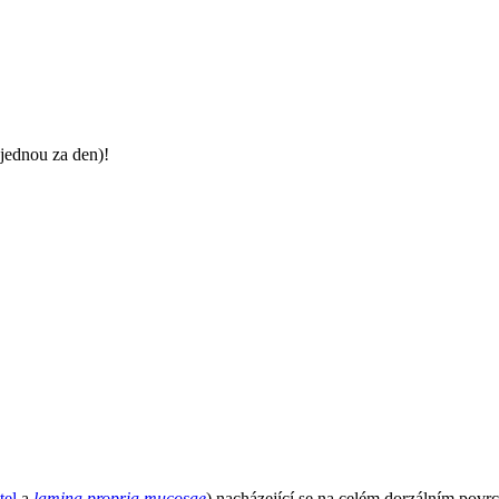
jednou za den)!
tel
a
lamina propria mucosae
) nacházející se na celém dorzálním pov