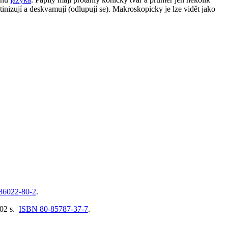
atinizují a deskvamují (odlupují se). Makroskopicky je lze vidět jako
86022-80-2
.
502 s.
ISBN 80-85787-37-7
.