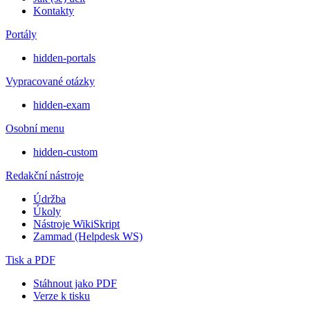
Kontakty
Portály
hidden-portals
Vypracované otázky
hidden-exam
Osobní menu
hidden-custom
Redakční nástroje
Údržba
Úkoly
Nástroje WikiSkript
Zammad (Helpdesk WS)
Tisk a PDF
Stáhnout jako PDF
Verze k tisku