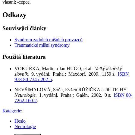
vlastní; -cepce.
Odkazy
Související články
Syndrom zadních míšních provazců
Traumatické míšní syndromy
Použitá literatura
VOKURKA, Martin a Jan HUGO, et al.
Velký lékařský
slovník.
9. vydání. Praha : Maxdorf, 2009. 1159 s.
ISBN
978-80-7345-202-5
.
NEVŠÍMALOVÁ, Soňa, Evžen RŮŽIČKA a Jiří TICHÝ.
Neurologie.
1. vydání. Praha : Galén, 2002. 0 s.
ISBN 80-
7262-160-2
.
Kategorie
:
Heslo
Neurologie