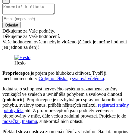
×
Odeslat
Děkujeme za Vaše podněty.
Děkujeme za Vaše hodnocení.
Vaše hodnocení ovšem nebylo vloženo (článek je možné hodnotit
jen jednou za den)!
Heslo
Propriocepce
je pojem pro hlubokou citlivost. Tvoří ji
mechanoreceptory
Golgiho tělíska
a
svalová vřeténka
.
Jedná se o schopnost nervového systému zaznamenat změny
vznikající ve svalech a uvnitř těla pohybem a svalovou činností
(
polohocit
). Propriocepce je nezbytná pro správnou koordinaci
pohybu, svalový tonus, průběh některých reflexů,
registraci změny
polohy těla
atd. Z proprioreceptorů jsou podněty vedeny a
přepojovány v míše, dále vedou zadními provazci. Projekce je do
mozečku
,
thalamu
, subkortikálních oblastí.
Překlad slova doslova znamená cítění z vlastního těla: lat. proprius