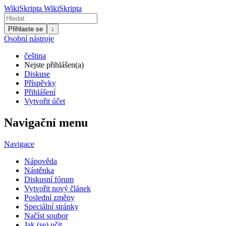
WikiSkripta
WikiSkripta
Přihlaste se
↓
Osobní nástroje
čeština
Nejste přihlášen(a)
Diskuse
Příspěvky
Přihlášení
Vytvořit účet
Navigační menu
Navigace
Nápověda
Nástěnka
Diskusní fórum
Vytvořit nový článek
Poslední změny
Speciální stránky
Načíst soubor
Jak (se) učit