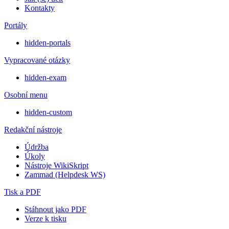
Kontakty
Portály
hidden-portals
Vypracované otázky
hidden-exam
Osobní menu
hidden-custom
Redakční nástroje
Údržba
Úkoly
Nástroje WikiSkript
Zammad (Helpdesk WS)
Tisk a PDF
Stáhnout jako PDF
Verze k tisku