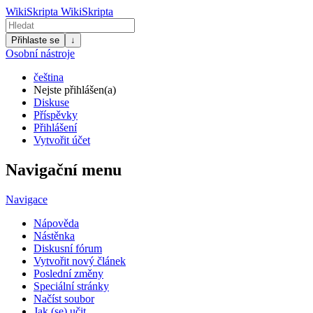
WikiSkripta
WikiSkripta
Přihlaste se
↓
Osobní nástroje
čeština
Nejste přihlášen(a)
Diskuse
Příspěvky
Přihlášení
Vytvořit účet
Navigační menu
Navigace
Nápověda
Nástěnka
Diskusní fórum
Vytvořit nový článek
Poslední změny
Speciální stránky
Načíst soubor
Jak (se) učit