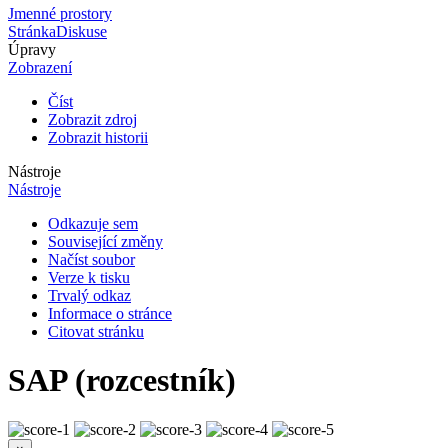
Jmenné prostory
Stránka
Diskuse
Úpravy
Zobrazení
Číst
Zobrazit zdroj
Zobrazit historii
Nástroje
Nástroje
Odkazuje sem
Související změny
Načíst soubor
Verze k tisku
Trvalý odkaz
Informace o stránce
Citovat stránku
SAP (rozcestník)