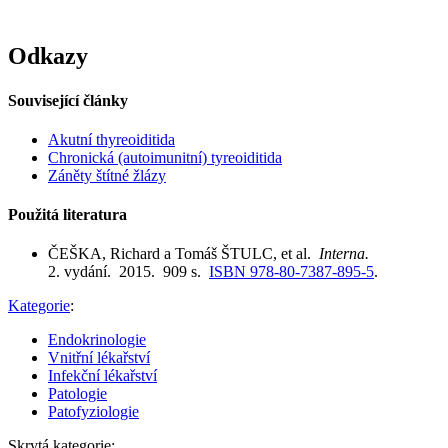
Odkazy
Související články
Akutní thyreoiditida
Chronická (autoimunitní) tyreoiditida
Záněty štítné žlázy
Použitá literatura
ČEŠKA, Richard a Tomáš ŠTULC, et al.
Interna.
2. vydání. 2015. 909 s.
ISBN 978-80-7387-895-5
.
Kategorie
:
Endokrinologie
Vnitřní lékařství
Infekční lékařství
Patologie
Patofyziologie
Skrytá kategorie: