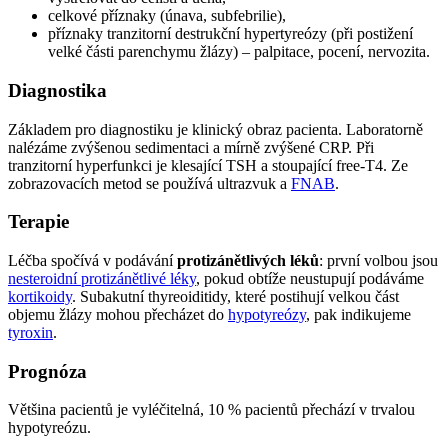
celkové příznaky (únava, subfebrilie),
příznaky tranzitorní destrukční hypertyreózy (při postižení
velké části parenchymu žlázy) – palpitace, pocení, nervozita.
Diagnostika
Základem pro diagnostiku je klinický obraz pacienta. Laboratorně
nalézáme zvýšenou sedimentaci a mírně zvýšené CRP. Při
tranzitorní hyperfunkci je klesající TSH a stoupající free-T4. Ze
zobrazovacích metod se používá ultrazvuk a
FNAB
.
Terapie
Léčba spočívá v podávání
protizánětlivých léků
: první volbou jsou
nesteroidní protizánětlivé léky
, pokud obtíže neustupují podáváme
kortikoidy
. Subakutní thyreoiditidy, které postihují velkou část
objemu žlázy mohou přecházet do
hypotyreózy
, pak indikujeme
tyroxin
.
Prognóza
Většina pacientů je vyléčitelná, 10 % pacientů přechází v trvalou
hypotyreózu.