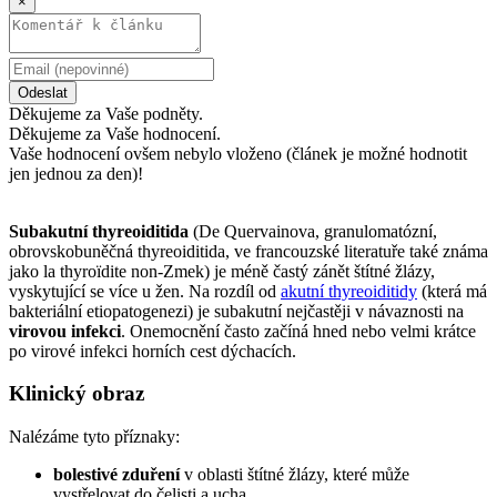
×
Odeslat
Děkujeme za Vaše podněty.
Děkujeme za Vaše hodnocení.
Vaše hodnocení ovšem nebylo vloženo (článek je možné hodnotit
jen jednou za den)!
Subakutní thyreoiditida
(De Quervainova, granulomatózní,
obrovskobuněčná thyreoiditida, ve francouzské literatuře také známa
jako la thyroïdite non-Zmek) je méně častý zánět štítné žlázy,
vyskytující se více u žen. Na rozdíl od
akutní thyreoiditidy
(která má
bakteriální etiopatogenezi) je subakutní nejčastěji v návaznosti na
virovou infekci
. Onemocnění často začíná hned nebo velmi krátce
po virové infekci horních cest dýchacích.
Klinický obraz
Nalézáme tyto příznaky:
bolestivé zduření
v oblasti štítné žlázy, které může
vystřelovat do čelisti a ucha,