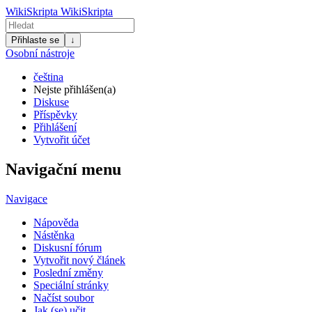
WikiSkripta
WikiSkripta
Přihlaste se
↓
Osobní nástroje
čeština
Nejste přihlášen(a)
Diskuse
Příspěvky
Přihlášení
Vytvořit účet
Navigační menu
Navigace
Nápověda
Nástěnka
Diskusní fórum
Vytvořit nový článek
Poslední změny
Speciální stránky
Načíst soubor
Jak (se) učit