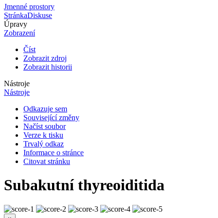
Jmenné prostory
Stránka
Diskuse
Úpravy
Zobrazení
Číst
Zobrazit zdroj
Zobrazit historii
Nástroje
Nástroje
Odkazuje sem
Související změny
Načíst soubor
Verze k tisku
Trvalý odkaz
Informace o stránce
Citovat stránku
Subakutní thyreoiditida