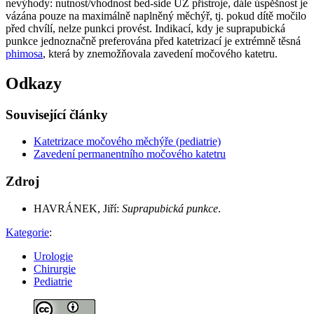
nevýhody: nutnost/vhodnost bed-side UZ přístroje, dále úspěšnost je
vázána pouze na maximálně naplněný měchýř, tj. pokud dítě močilo
před chvílí, nelze punkci provést. Indikací, kdy je suprapubická
punkce jednoznačně preferována před katetrizací je extrémně těsná
phimosa
, která by znemožňovala zavedení močového katetru.
Odkazy
Související články
Katetrizace močového měchýře (pediatrie)
Zavedení permanentního močového katetru
Zdroj
HAVRÁNEK, Jiří:
Suprapubická punkce
.
Kategorie
:
Urologie
Chirurgie
Pediatrie