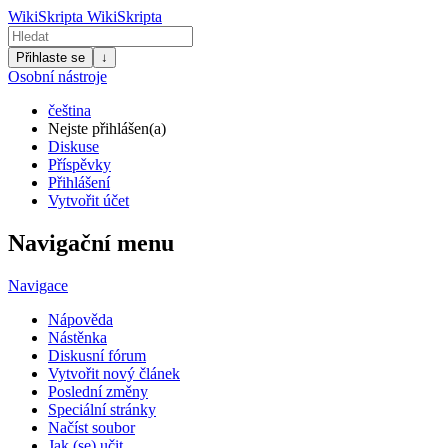
WikiSkripta
WikiSkripta
Přihlaste se
↓
Osobní nástroje
čeština
Nejste přihlášen(a)
Diskuse
Příspěvky
Přihlášení
Vytvořit účet
Navigační menu
Navigace
Nápověda
Nástěnka
Diskusní fórum
Vytvořit nový článek
Poslední změny
Speciální stránky
Načíst soubor
Jak (se) učit