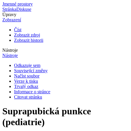
Jmenné prostory
Stránka
Diskuse
Úpravy
Zobrazení
Číst
Zobrazit zdroj
Zobrazit historii
Nástroje
Nástroje
Odkazuje sem
Související změny
Načíst soubor
Verze k tisku
Trvalý odkaz
Informace o stránce
Citovat stránku
Suprapubická punkce
(pediatrie)