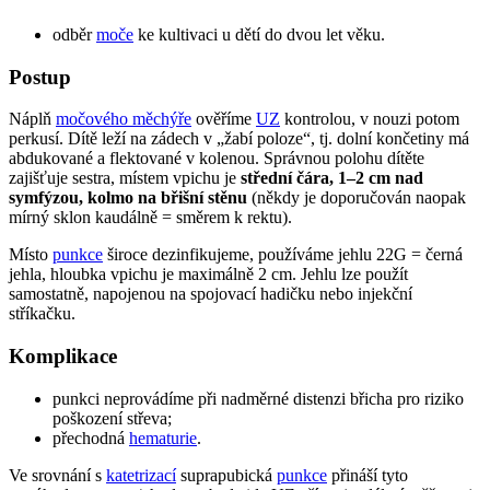
odběr
moče
ke kultivaci u dětí do dvou let věku.
Postup
Náplň
močového měchýře
ověříme
UZ
kontrolou, v nouzi potom
perkusí. Dítě leží na zádech v „žabí poloze“, tj. dolní končetiny má
abdukované a flektované v kolenou. Správnou polohu dítěte
zajišťuje sestra, místem vpichu je
střední čára, 1–2 cm nad
symfýzou, kolmo na břišní stěnu
(někdy je doporučován naopak
mírný sklon kaudálně = směrem k rektu).
Místo
punkce
široce dezinfikujeme, používáme jehlu 22G = černá
jehla, hloubka vpichu je maximálně 2 cm. Jehlu lze použít
samostatně, napojenou na spojovací hadičku nebo injekční
stříkačku.
Komplikace
punkci neprovádíme při nadměrné distenzi břicha pro riziko
poškození střeva;
přechodná
hematurie
.
Ve srovnání s
katetrizací
suprapubická
punkce
přináší tyto