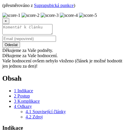
(přesměrováno z
Suprapubická punkce
)
×
Odeslat
Děkujeme za Vaše podněty.
Děkujeme za Vaše hodnocení.
Vaše hodnocení ovšem nebylo vloženo (článek je možné hodnotit
jen jednou za den)!
Obsah
1
Indikace
2
Postup
3
Komplikace
4
Odkazy
4.1
Související články
4.2
Zdroj
Indikace