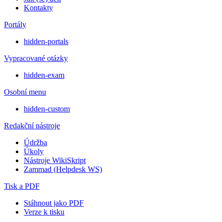
Kontakty
Portály
hidden-portals
Vypracované otázky
hidden-exam
Osobní menu
hidden-custom
Redakční nástroje
Údržba
Úkoly
Nástroje WikiSkript
Zammad (Helpdesk WS)
Tisk a PDF
Stáhnout jako PDF
Verze k tisku