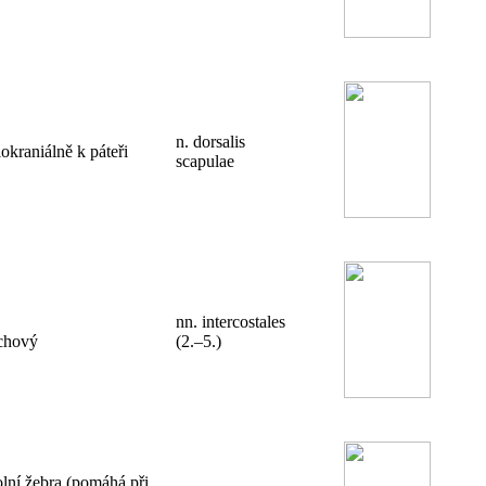
n. dorsalis
okraniálně k páteři
scapulae
nn. intercostales
chový
(2.–5.)
olní žebra (pomáhá při