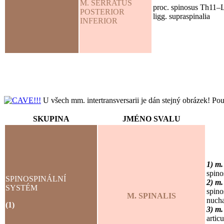
M. SERRATUS
proc. spinosus Th11–
POSTERIOR
ligg. supraspinalia
INFERIOR
U všech mm. intertransversarii je dán stejný obrázek! Pou
SKUPINA
JMÉNO SVALU
1) m.
spin
SPINOSPINÁLNÍ
2) m.
SYSTÉM
spino
M. SPINALIS
nuch
(1)
3) m.
artic