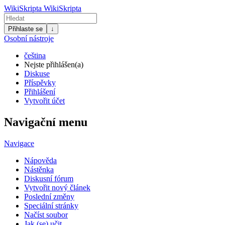
WikiSkripta
WikiSkripta
Přihlaste se
↓
Osobní nástroje
čeština
Nejste přihlášen(a)
Diskuse
Příspěvky
Přihlášení
Vytvořit účet
Navigační menu
Navigace
Nápověda
Nástěnka
Diskusní fórum
Vytvořit nový článek
Poslední změny
Speciální stránky
Načíst soubor
Jak (se) učit