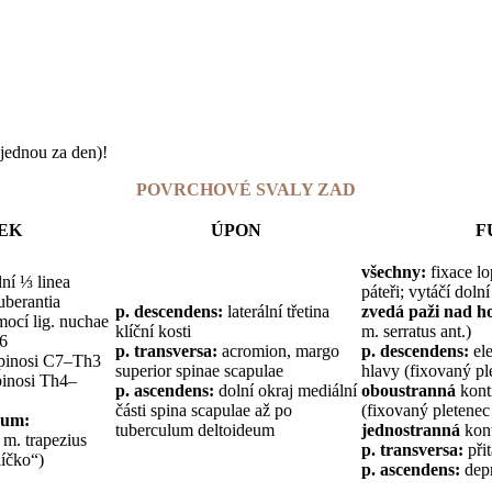
jednou za den)!
POVRCHOVÉ SVALY ZAD
EK
ÚPON
F
všechny:
fixace lop
ní ⅓ linea
páteři; vytáčí dol
uberantia
p. descendens:
laterální třetina
zvedá paži nad h
omocí lig. nuchae
klíční kosti
m. serratus ant.)
C6
p. transversa:
acromion, margo
p. descendens:
ele
spinosi C7–Th3
superior spinae scapulae
hlavy (fixovaný pl
pinosi Th4–
p. ascendens:
dolní okraj mediální
oboustranná
kontr
části spina scapulae až po
(fixovaný pletenec
eum:
tuberculum deltoideum
jednostranná
kont
 m. trapezius
p. transversa:
přit
íčko“)
p. ascendens:
depr