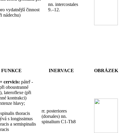
nn. intercostales
pro vydatnější činnost
9.–12.
ři nádechu)
FUNKCE
INERVACE
OBRÁZEK
+ cervicis:
páteř -
při oboustranné
, lateroflexe (při
nné kontrakci)
xtenze hlavy;
rr. posteriores
spinalis thoracis
(dorsales) nn.
lývá s longissimus
spinalium C1-Th8
racis a semispinalis
racis