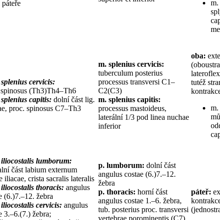
m. 
 páteře
spl
cap
med
oba:
exte
m. splenius cervicis:
(oboustra
tuberculum posterius
laterofle
 splenius cervicis:
processus transversi C1–
tutéž str
. spinosus (Th3)Th4–Th6
C2(C3)
kontrakc
 splenius capitis:
dolní část lig.
m. splenius capitis:
m. 
e, proc. spinosus C7–Th3
processus mastoideus,
mů
laterální 1/3 pod linea nuchae
od
inferior
cap
 iliocostalis lumborum:
p. lumborum:
dolní část
lní část labium externum
angulus costae (6.)7.–12.
e iliacae, crista sacralis lateralis
žebra
 iliocostalis thoracis:
angulus
p. thoracis:
horní část
páteř:
ex
e (6.)7.–12. žebra
angulus costae 1.–6. žebra,
kontrakce
iliocostalis cervicis:
angulus
tub. posterius proc. transversi
(jednostr
e 3.–6.(7.) žebra;
vertebrae porominentis (C7)