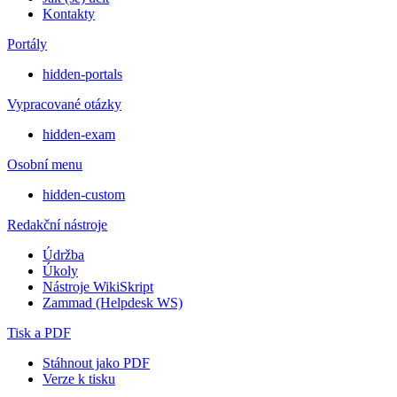
Kontakty
Portály
hidden-portals
Vypracované otázky
hidden-exam
Osobní menu
hidden-custom
Redakční nástroje
Údržba
Úkoly
Nástroje WikiSkript
Zammad (Helpdesk WS)
Tisk a PDF
Stáhnout jako PDF
Verze k tisku