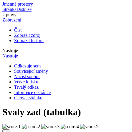
Jmenné prostory
Stránka
Diskuse
Úpravy
Zobrazení
Číst
Zobrazit zdroj
Zobrazit historii
Nástroje
Nástroje
Odkazuje sem
Související změny
Načíst soubor
Verze k tisku
Trvalý odkaz
Informace o stránce
Citovat stránku
Svaly zad (tabulka)