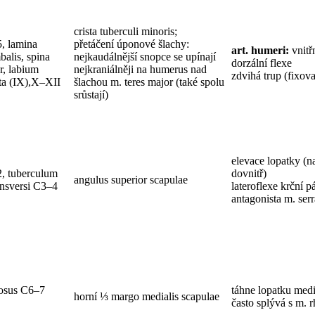
crista tuberculi minoris;
, lamina
přetáčení úponové šlachy:
art. humeri:
vnitř
balis, spina
nejkaudálnější snopce se upínají
dorzální flexe
or, labium
nejkraniálněji na humerus nad
zdvihá trup (fixov
osta (IX),X–XII
šlachou m. teres major (také spolu
srůstají)
elevace lopatky (n
2, tuberculum
dovnitř)
angulus superior scapulae
ansversi C3–4
lateroflexe krční p
antagonista m. serr
nosus C6–7
táhne lopatku medi
horní ⅓ margo medialis scapulae
často splývá s m.