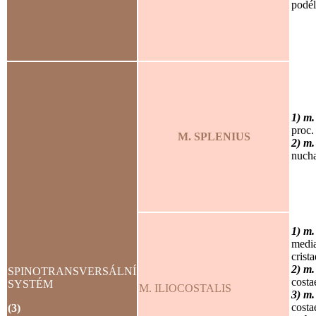
podél
1) m.
proc
M. SPLENIUS
2) m.
nucha
1) m.
media
crista
2) m.
SPINOTRANSVERSÁLNÍ
costa
SYSTÉM
M. ILIOCOSTALIS
3) m. 
costa
(3)