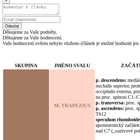
×
Odeslat
Děkujeme za Vaše podněty.
Děkujeme za Vaše hodnocení.
Vaše hodnocení ovšem nebylo vloženo (článek je možné hodnotit jen 
SKUPINA
JMÉNO SVALU
ZAČÁT
p. descendens:
mediál
nuchalis superior, prot
occipitalis externa, p
na proc. spinosi C1–
p. transversa:
proc. 
M. TRAPEZIUS
p. ascendens:
proc. s
Th12
speculum rhomboid
aponeurotický začátek
nad C7 („vazivové pol