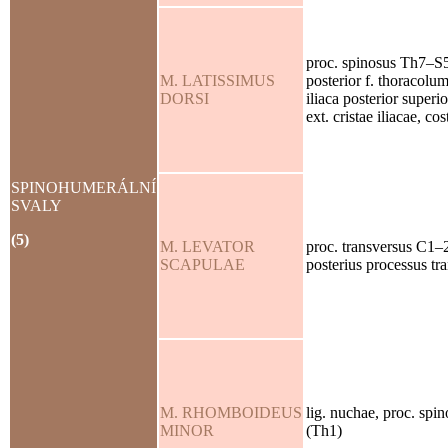
proc. spinosus Th7–S5
M. LATISSIMUS
posterior f. thoracolum
DORSI
iliaca posterior superi
ext. cristae iliacae, c
SPINOHUMERÁLNÍ
SVALY
(5)
M. LEVATOR
proc. transversus C1–
SCAPULAE
posterius processus tr
M. RHOMBOIDEUS
lig. nuchae, proc. spi
MINOR
(Th1)