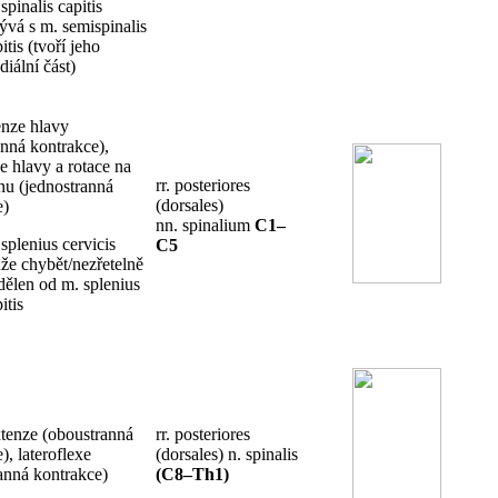
spinalis capitis
ývá s m. semispinalis
itis (tvoří jeho
iální část)
nze hlavy
nná kontrakce),
xe hlavy a rotace na
rr. posteriores
anu (jednostranná
(dorsales)
e)
nn. spinalium
C1–
splenius cervicis
C5
že chybět/nezřetelně
dělen od m. splenius
itis
tenze (oboustranná
rr. posteriores
), lateroflexe
(dorsales) n. spinalis
anná kontrakce)
(C8–Th1)