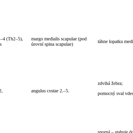
1–4 (Th2–5),
margo medialis scapulae (pod
táhne lopatku medi
a
úrovní spina scapulae)
zdvihá žebra;
2,
angulus costae 2.–5.
pomocný sval vde
sporná – stahuje d