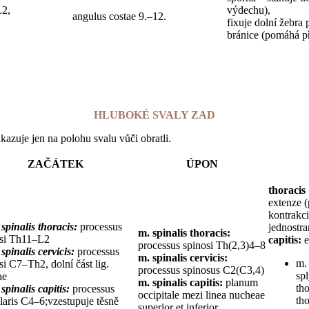
L2,
výdechu),
angulus costae 9.–12.
fixuje dolní žebra 
bránice (pomáhá p
HLUBOKÉ SVALY ZAD
kazuje jen na polohu svalu vůči obratli.
ZAČÁTEK
ÚPON
thoracis 
extenze (
kontrakci)
 spinalis thoracis:
processus
jednostra
m. spinalis thoracis:
osi Th11–L2
capitis:
e
processus spinosi Th(2,3)4–8
 spinalis cervicis:
processus
m. spinalis cervicis:
m. 
si C7–Th2, dolní část lig.
processus spinosus C2(C3,4)
sp
ae
m. spinalis capitis:
planum
tho
 spinalis capitis:
processus
occipitale mezi linea nucheae
tho
ularis C4–6;vzestupuje těsně
superior et inferior