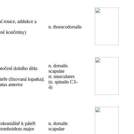
ní rotace, addukce a
n. thoracodorsalis
ané končetiny)
n. dorsalis
atočení dolního úhlu
scapulae
rr. musculares
áteře (fixovaná lopatka);
(n. spinalis C3–
atus anterior
4)
okraniálně k páteři
n. dorsalis
 rhomboideus major
scapulae