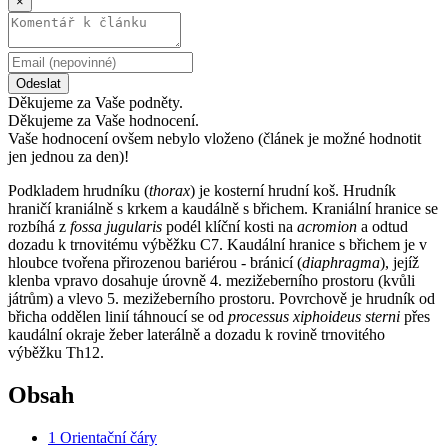
×
Odeslat
Děkujeme za Vaše podněty.
Děkujeme za Vaše hodnocení.
Vaše hodnocení ovšem nebylo vloženo (článek je možné hodnotit
jen jednou za den)!
Podkladem hrudníku (
thorax
) je kosterní hrudní koš. Hrudník
hraničí kraniálně s krkem a kaudálně s břichem. Kraniální hranice se
rozbíhá z
fossa jugularis
podél klíční kosti na
acromion
a odtud
dozadu k trnovitému výběžku C7. Kaudální hranice s břichem je v
hloubce tvořena přirozenou bariérou - bránicí (
diaphragma
), jejíž
klenba vpravo dosahuje úrovně 4. mezižeberního prostoru (kvůli
játrům) a vlevo 5. mezižeberního prostoru. Povrchově je hrudník od
břicha oddělen linií táhnoucí se od
processus xiphoideus sterni
přes
kaudální okraje žeber laterálně a dozadu k rovině trnovitého
výběžku Th12.
Obsah
1
Orientační čáry