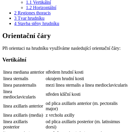
1.1
Vertikální
1.2
Horizontální
2
Regiones thoracis
3
Tvar hrudníku
4
Stavba stěny hrudníku
Orientační čáry
Při orientaci na hrudníku využíváme nasledující orientační čáry:
Vertikální
linea mediana anterior
středem hrudní kosti
linea sternalis
okrajem hrudní kosti
linea parasternalis
mezi linea sternalis a linea medioclavicularis
linea
středen klíční kosti
medioclavicularis
od plica axillaris anterior (m. pectoralis
linea axillaris anterior
major)
linea axillaris (media)
z vrcholu axilly
linea axillaris
od plica axillaris posterior (m. latissimus
posterior
dorsi)