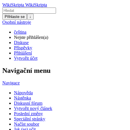
WikiSkripta
WikiSkripta
Přihlaste se
↓
Osobní nástroje
čeština
Nejste přihlášen(a)
Diskuse
Příspěvky
Přihlášení
Vytvořit účet
Navigační menu
Navigace
Nápověda
Nástěnka
Diskusní fórum
Vytvořit nový článek
Poslední změny
Speciální stránky
Načíst soubor
Jak (se) učit