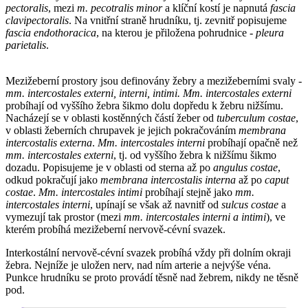
pectoralis
, mezi
m. pecotralis minor
a klíční kostí je napnutá
fascia
clavipectoralis
. Na vnitřní straně hrudníku, tj. zevnitř popisujeme
fascia endothoracica
, na kterou je přiložena pohrudnice -
pleura
parietalis
.
Mezižeberní prostory jsou definovány žebry a mezižeberními svaly -
mm. intercostales externi, interni, intimi. Mm. intercostales externi
probíhají od vyššího žebra šikmo dolu dopředu k žebru nižšímu.
Nacházejí se v oblasti kostěnných částí žeber od
tuberculum costae
,
v oblasti žeberních chrupavek je jejich pokračováním
membrana
intercostalis externa
.
Mm. intercostales interni
probíhají opačně než
mm. intercostales externi
, tj. od vyššího žebra k nižšímu šikmo
dozadu. Popisujeme je v oblasti od sterna až po
angulus costae
,
odkud pokračují jako
membrana intercostalis interna
až po
caput
costae
.
Mm. intercostales intimi
probíhají stejně jako
mm.
intercostales interni
, upínají se však až navnitř od
sulcus costae
a
vymezují tak prostor (mezi
mm. intercostales interni a intimi
), ve
kterém probíhá mezižeberní nervově-cévní svazek.
Interkostální nervově-cévní svazek probíhá vždy při dolním okraji
žebra. Nejníže je uložen nerv, nad ním arterie a nejvýše véna.
Punkce hrudníku se proto provádí těsně nad žebrem, nikdy ne těsně
pod.