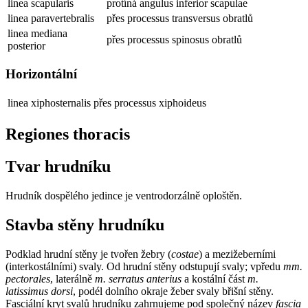
linea scapularis
protíná angulus inferior scapulae
linea paravertebralis
přes processus transversus obratlů
linea mediana
přes processus spinosus obratlů
posterior
Horizontální
linea xiphosternalis
přes processus xiphoideus
Regiones thoracis
Tvar hrudníku
Hrudník dospělého jedince je ventrodorzálně oploštěn.
Stavba stěny hrudníku
Podklad hrudní stěny je tvořen žebry (
costae
) a mezižeberními
(interkostálními) svaly. Od hrudní stěny odstupují svaly; vpředu
mm.
pectorales
, laterálně
m. serratus anterius
a kostální část
m.
latissimus dorsi
, podél dolního okraje žeber svaly břišní stěny.
Fasciální kryt svalů hrudníku zahrnujeme pod společný název
fascia