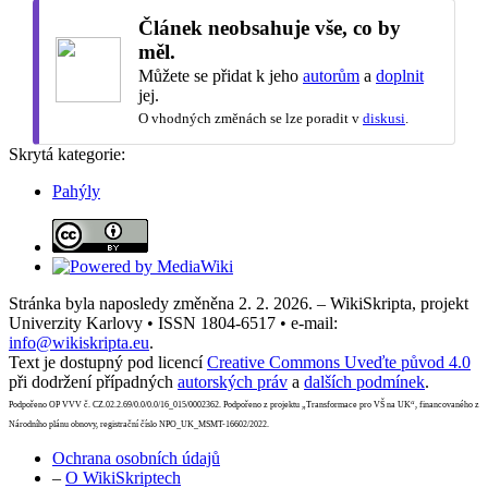
Článek neobsahuje vše, co by
měl.
Můžete se přidat k jeho
autorům
a
doplnit
jej.
O vhodných změnách se lze poradit v
diskusi
.
Skrytá kategorie:
Pahýly
Stránka byla naposledy změněna 2. 2. 2026. – WikiSkripta, projekt
Univerzity Karlovy • ISSN 1804-6517 • e-mail:
info@wikiskripta.eu
.
Text je dostupný pod licencí
Creative Commons Uveďte původ 4.0
při dodržení případných
autorských práv
a
dalších podmínek
.
Podpořeno OP VVV č. CZ.02.2.69/0.0/0.0/16_015/0002362. Podpořeno z projektu „Transformace pro VŠ na UK“, financovaného z
Národního plánu obnovy, registrační číslo NPO_UK_MSMT-16602/2022.
Ochrana osobních údajů
–
O WikiSkriptech