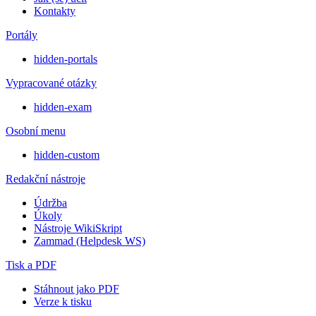
Kontakty
Portály
hidden-portals
Vypracované otázky
hidden-exam
Osobní menu
hidden-custom
Redakční nástroje
Údržba
Úkoly
Nástroje WikiSkript
Zammad (Helpdesk WS)
Tisk a PDF
Stáhnout jako PDF
Verze k tisku