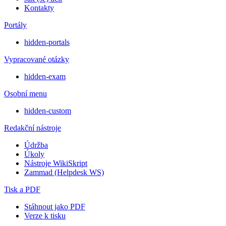
Kontakty
Portály
hidden-portals
Vypracované otázky
hidden-exam
Osobní menu
hidden-custom
Redakční nástroje
Údržba
Úkoly
Nástroje WikiSkript
Zammad (Helpdesk WS)
Tisk a PDF
Stáhnout jako PDF
Verze k tisku