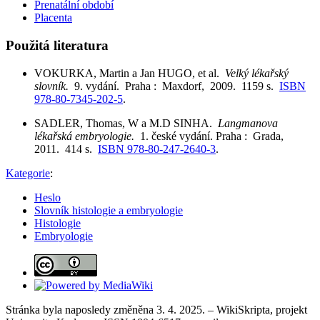
Prenatální období
Placenta
Použitá literatura
VOKURKA, Martin a Jan HUGO, et al.
Velký lékařský
slovník.
9. vydání. Praha : Maxdorf, 2009. 1159 s.
ISBN
978-80-7345-202-5
.
SADLER, Thomas, W a M.D SINHA.
Langmanova
lékařská embryologie.
1. české vydání. Praha : Grada,
2011. 414 s.
ISBN 978-80-247-2640-3
.
Kategorie
:
Heslo
Slovník histologie a embryologie
Histologie
Embryologie
Stránka byla naposledy změněna 3. 4. 2025. – WikiSkripta, projekt