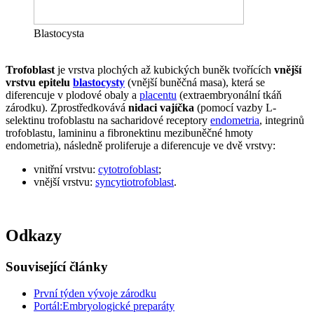
Blastocysta
Trofoblast
je vrstva plochých až kubických buněk tvořících
vnější
vrstvu epitelu
blastocysty
(vnější buněčná masa), která se
diferencuje v plodové obaly a
placentu
(extraembryonální tkáň
zárodku). Zprostředkovává
nidaci vajíčka
(pomocí vazby L-
selektinu trofoblastu na sacharidové receptory
endometria
, integrinů
trofoblastu, lamininu a fibronektinu mezibuněčné hmoty
endometria), následně proliferuje a diferencuje ve dvě vrstvy:
vnitřní vrstvu:
cytotrofoblast
;
vnější vrstvu:
syncytiotrofoblast
.
Odkazy
Související články
První týden vývoje zárodku
Portál:Embryologické preparáty