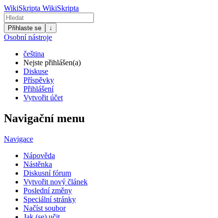
WikiSkripta
WikiSkripta
Přihlaste se
↓
Osobní nástroje
čeština
Nejste přihlášen(a)
Diskuse
Příspěvky
Přihlášení
Vytvořit účet
Navigační menu
Navigace
Nápověda
Nástěnka
Diskusní fórum
Vytvořit nový článek
Poslední změny
Speciální stránky
Načíst soubor
Jak (se) učit