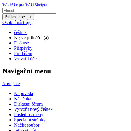
WikiSkripta
WikiSkripta
Přihlaste se
↓
Osobní nástroje
čeština
Nejste přihlášen(a)
Diskuse
Příspěvky
Přihlášení
Vytvořit účet
Navigační menu
Navigace
Nápověda
Nástěnka
Diskusní fórum
Vytvořit nový článek
Poslední změny
Speciální stránky
Načíst soubor
Jak (se) učit