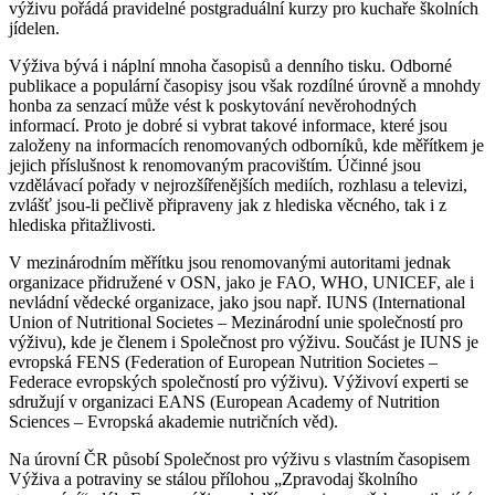
výživu pořádá pravidelné postgraduální kurzy pro kuchaře školních
jídelen.
Výživa bývá i náplní mnoha časopisů a denního tisku. Odborné
publikace a populární časopisy jsou však rozdílné úrovně a mnohdy
honba za senzací může vést k poskytování nevěrohodných
informací. Proto je dobré si vybrat takové informace, které jsou
založeny na informacích renomovaných odborníků, kde měřítkem je
jejich příslušnost k renomovaným pracovištím. Účinné jsou
vzdělávací pořady v nejrozšířenějších mediích, rozhlasu a televizi,
zvlášť jsou-li pečlivě připraveny jak z hlediska věcného, tak i z
hlediska přitažlivosti.
V mezinárodním měřítku jsou renomovanými autoritami jednak
organizace přidružené v OSN, jako je FAO, WHO, UNICEF, ale i
nevládní vědecké organizace, jako jsou např. IUNS (International
Union of Nutritional Societes – Mezinárodní unie společností pro
výživu), kde je členem i Společnost pro výživu. Součást je IUNS je
evropská FENS (Federation of European Nutrition Societes –
Federace evropských společností pro výživu). Výživoví experti se
sdružují v organizaci EANS (European Academy of Nutrition
Sciences – Evropská akademie nutričních věd).
Na úrovní ČR působí Společnost pro výživu s vlastním časopisem
Výživa a potraviny se stálou přílohou „Zpravodaj školního