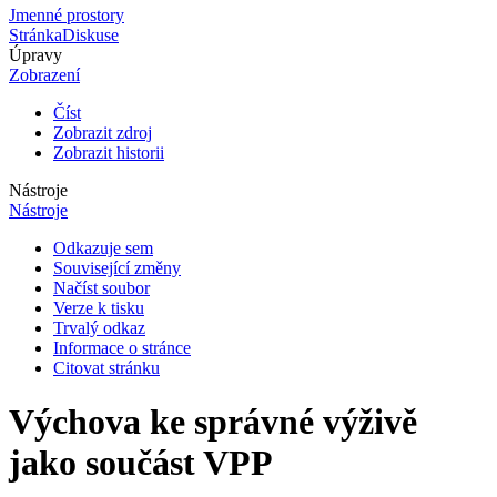
Jmenné prostory
Stránka
Diskuse
Úpravy
Zobrazení
Číst
Zobrazit zdroj
Zobrazit historii
Nástroje
Nástroje
Odkazuje sem
Související změny
Načíst soubor
Verze k tisku
Trvalý odkaz
Informace o stránce
Citovat stránku
Výchova ke správné výživě
jako součást VPP