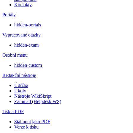
Kontakty
Portály
hidden-portals
Vypracované otázky
hidden-exam
Osobní menu
hidden-custom
Redakční nástroje
Údržba
Úkoly
Nástroje WikiSkript
Zammad (Helpdesk WS)
Tisk a PDF
Stáhnout jako PDF
Verze k tisku