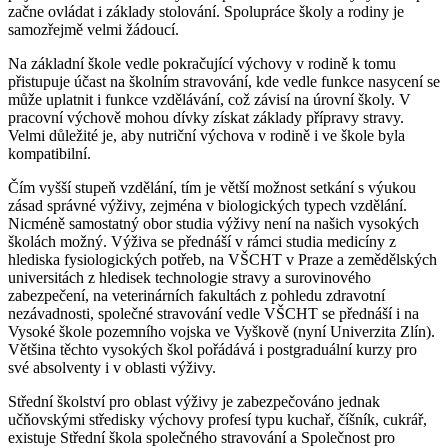
začne ovládat i základy stolování. Spolupráce školy a rodiny je
samozřejmě velmi žádoucí.
Na základní škole vedle pokračující výchovy v rodině k tomu
přistupuje účast na školním stravování, kde vedle funkce nasycení se
může uplatnit i funkce vzdělávání, což závisí na úrovní školy. V
pracovní výchově mohou dívky získat základy přípravy stravy.
Velmi důležité je, aby nutriční výchova v rodině i ve škole byla
kompatibilní.
Čím vyšší stupeň vzdělání, tím je větší možnost setkání s výukou
zásad správné výživy, zejména v biologických typech vzdělání.
Nicméně samostatný obor studia výživy není na našich vysokých
školách možný. Výživa se přednáší v rámci studia medicíny z
hlediska fysiologických potřeb, na VŠCHT v Praze a zemědělských
universitách z hledisek technologie stravy a surovinového
zabezpečení, na veterinárních fakultách z pohledu zdravotní
nezávadnosti, společné stravování vedle VŠCHT se přednáší i na
Vysoké škole pozemního vojska ve Vyškově (nyní Univerzita Zlín).
Většina těchto vysokých škol pořádává i postgraduální kurzy pro
své absolventy i v oblasti výživy.
Střední školství pro oblast výživy je zabezpečováno jednak
učňovskými středisky výchovy profesí typu kuchař, číšník, cukrář,
existuje Střední škola společného stravování a Společnost pro