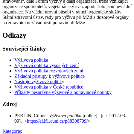
stravování“, dále Forum výživy a další organizace, třeba vznikající
organizace spotřebitelů, vegetariánský svaz apod. Toto jsou nevládní
organizace. Na vládní úrovní působí v rámci hygienické služby
Státní zdravotní ústav, rady pro výživu při MZd a dozorové orgány
na zdravotní nezávadností potravin při MZe.
Odkazy
Související články
Výživová politika
Výživová politika vyspělých zemí
Výživová politika rozvojových zemí
Základní přístupy k výživové politice
Nástroje výživové politiky
Výživová politika v České republice
Příklady nesprávné výživové a potravinové politiky
Zdroj
PERLÍN, Ctibor.
Výživová politika
[online]. [cit. 2012-03-
09]. <
https://el.lf1.cuni.cz/p88308799/
>.
Kategorie
: