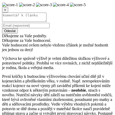
×
Odeslat
Děkujeme za Vaše podněty.
Děkujeme za Vaše hodnocení.
Vaše hodnocení ovšem nebylo vloženo (článek je možné hodnotit
jen jednou za den)!
Výchova ke správně výživě je velmi důležitou složkou výživové a
potravinové politiky. Probíhá ve více rovinách, z nichž nejdůležitější
je rodina, škola a veřejná media.
První krůčky k budoucímu výživovému chování učiní dítě již v
kojeneckém a předškolním věku, v rodině. Např. nerespektováním
reakcí kojence na nové vjemy při zavádění příkrmů ke kojení může
vzniknout odpor k některým potravinám –
neofobie
, strach s
nového. Nutriční návyky dětí záleží na nutričním uvědomění rodičů,
které bývá ovlivněné vlastními zkušenostmi, poradnami pro matky a
děti a sdělovacími prostředky. Vedle výběru vhodných pokrmů a
potravin se dítě doma a později v mateřské školce naučí pravidelně
přijímat stravu a začne si vytvářet první stravovací návyky. Postupně