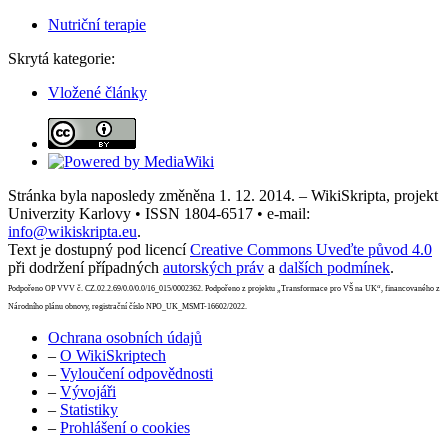
Nutriční terapie
Skrytá kategorie:
Vložené články
Stránka byla naposledy změněna 1. 12. 2014. – WikiSkripta, projekt
Univerzity Karlovy • ISSN 1804-6517 • e-mail:
info@wikiskripta.eu
.
Text je dostupný pod licencí
Creative Commons Uveďte původ 4.0
při dodržení případných
autorských práv
a
dalších podmínek
.
Podpořeno OP VVV č. CZ.02.2.69/0.0/0.0/16_015/0002362. Podpořeno z projektu „Transformace pro VŠ na UK“, financovaného z
Národního plánu obnovy, registrační číslo NPO_UK_MSMT-16602/2022.
Ochrana osobních údajů
–
O WikiSkriptech
–
Vyloučení odpovědnosti
–
Vývojáři
–
Statistiky
–
Prohlášení o cookies