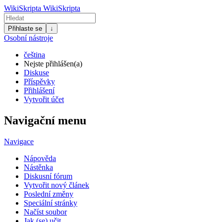
WikiSkripta
WikiSkripta
Přihlaste se
↓
Osobní nástroje
čeština
Nejste přihlášen(a)
Diskuse
Příspěvky
Přihlášení
Vytvořit účet
Navigační menu
Navigace
Nápověda
Nástěnka
Diskusní fórum
Vytvořit nový článek
Poslední změny
Speciální stránky
Načíst soubor
Jak (se) učit