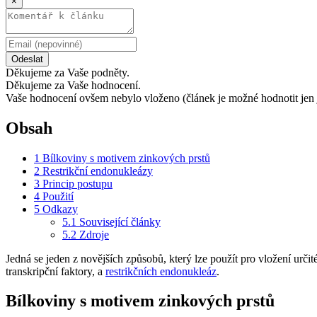
×
Odeslat
Děkujeme za Vaše podněty.
Děkujeme za Vaše hodnocení.
Vaše hodnocení ovšem nebylo vloženo (článek je možné hodnotit jen 
Obsah
1
Bílkoviny s motivem zinkových prstů
2
Restrikční endonukleázy
3
Princip postupu
4
Použití
5
Odkazy
5.1
Související články
5.2
Zdroje
Jedná se jeden z novějších způsobů, který lze použít pro vložení urč
transkripční faktory, a
restrikčních endonukleáz
.
Bílkoviny s motivem zinkových prstů