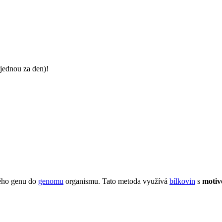
jednou za den)!
itého genu do
genomu
organismu. Tato metoda využívá
bílkovin
s
motiv