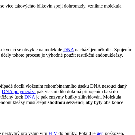
d se více takovýchto bílkovin spojí dohromady, vznikne molekula,
o sekvencí se obvykle na molekule
DNA
nachází jen několik. Spojením
účely tohoto procesu je výhodné použít restrikční endonukleázy,
případě docílí vložením rekombinantního úseku DNA nesoucí daný
.
DNA polymeráza
pak vlastní dílo dokoná připojením bazí do
střižený úsek
DNA
je pak enzymy buňky zlikvidován. Molekula
endonukleázy musí štěpit
shodnou sekvenci
, aby byly oba konce
je nezbytný pro vstup viru
HIV
do buňky. Pokud je
gen
poškozen,