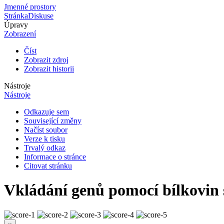
Jmenné prostory
Stránka
Diskuse
Úpravy
Zobrazení
Číst
Zobrazit zdroj
Zobrazit historii
Nástroje
Nástroje
Odkazuje sem
Související změny
Načíst soubor
Verze k tisku
Trvalý odkaz
Informace o stránce
Citovat stránku
Vkládání genů pomocí bílkovin 