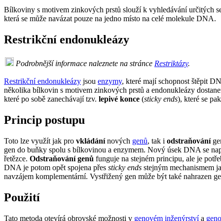
Bílkoviny s motivem zinkových prstů slouží k vyhledávání určitých 
která se může navázat pouze na jedno místo na celé molekule DNA.
Restrikční endonukleázy
Podrobnější informace naleznete na stránce
Restriktázy
.
Restrikční endonukleázy
jsou
enzymy
, které mají schopnost štěpit D
několika bílkovin s motivem zinkových prstů a endonukleázy dostanem
které po sobě zanechávají tzv.
lepivé konce
(
sticky ends
), které se pa
Princip postupu
Toto lze využít jak pro
vkládání
nových
genů
, tak i
odstraňování
ge
gen do buňky spolu s bílkovinou a enzymem. Nový úsek DNA se napo
řetězce.
Odstraňování genů
funguje na stejném principu, ale je potř
DNA je potom opět spojena přes
sticky ends
stejným mechanismem jak
navzájem komplementární. Vystřižený gen může být také nahrazen g
Použití
Tato metoda otevírá obrovské možnosti v
genovém inženýrství
a
geno