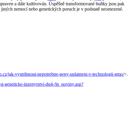
 upraven a dále kultivován. Úspěšně transformované buňky jsou pak
u jiných nemocí nebo genetických poruch je v podstatě neomezené.
h.cz/jak-vystrihnout-nepotrebne-geny-uplatneni-v-technologii-gmo/
>.
si-geneticke-inzenyrstvi-dq4-/ln_noviny.asp?