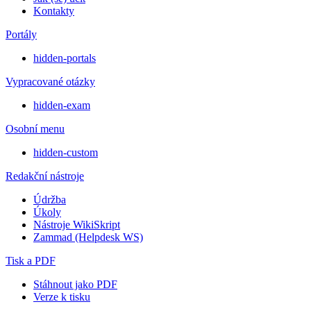
Kontakty
Portály
hidden-portals
Vypracované otázky
hidden-exam
Osobní menu
hidden-custom
Redakční nástroje
Údržba
Úkoly
Nástroje WikiSkript
Zammad (Helpdesk WS)
Tisk a PDF
Stáhnout jako PDF
Verze k tisku