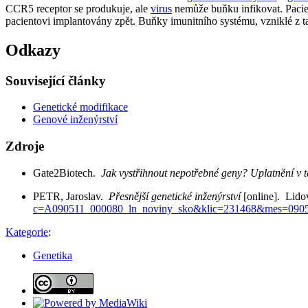
CCR5 receptor se produkuje, ale
virus
nemůže buňku infikovat. Pacien
pacientovi implantovány zpět. Buňky imunitního systému, vzniklé z t
Odkazy
Související články
Genetické modifikace
Genové inženýrství
Zdroje
Gate2Biotech.
Jak vystřihnout nepotřebné geny? Uplatnění v
PETR, Jaroslav.
Přesnější genetické inženýrství
[online]. Lido
c=A090511_000080_ln_noviny_sko&klic=231468&mes=090
Kategorie
:
Genetika