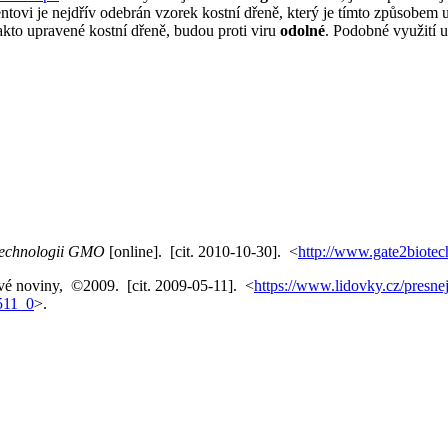
tovi je nejdřív odebrán vzorek kostní dřeně, který je tímto způsobem
akto upravené kostní dřeně, budou proti viru
odolné
. Podobné využití 
 technologii GMO
[online]. [cit. 2010-10-30]. <
http://www.gate2biotec
vé noviny, ©2009. [cit. 2009-05-11]. <
https://www.lidovky.cz/presnej
511_0
>.