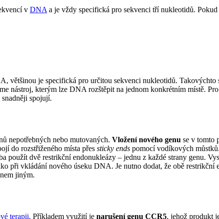
sekvencí v
DNA
a je vždy specifická pro sekvenci tří nukleotidů. Poku
NA, většinou je specifická pro určitou sekvenci nukleotidů. Takovýcht
e nástroj, kterým lze DNA rozštěpit na jednom konkrétním místě. Pro 
k snadněji spojují.
nů nepotřebných nebo mutovaných.
Vložení nového genu
se v tomto 
jí do rozstřiženého místa přes
sticky ends
pomocí vodíkových můstků
eba použít dvě restrikční endonukleázy – jednu z každé strany genu. Vy
o při vkládání nového úseku DNA. Je nutno dodat, že obě restrikční 
enem jiným.
vé terapii
. Příkladem využití je
narušení genu CCR5
, jehož produkt 