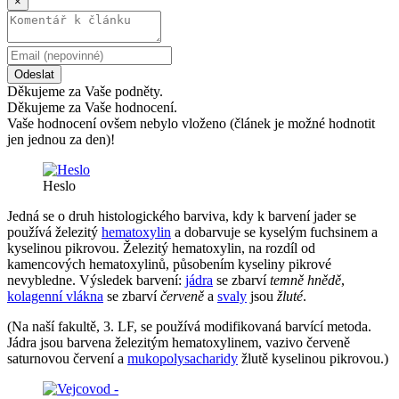
×
Odeslat
Děkujeme za Vaše podněty.
Děkujeme za Vaše hodnocení.
Vaše hodnocení ovšem nebylo vloženo (článek je možné hodnotit
jen jednou za den)!
Heslo
Jedná se o druh histologického barviva, kdy k barvení jader se
používá železitý
hematoxylin
a dobarvuje se kyselým fuchsinem a
kyselinou pikrovou. Železitý hematoxylin, na rozdíl od
kamencových hematoxylinů, působením kyseliny pikrové
nevybledne. Výsledek barvení:
jádra
se zbarví
temně hnědě
,
kolagenní vlákna
se zbarví
červeně
a
svaly
jsou
žluté
.
(Na naší fakultě, 3. LF, se používá modifikovaná barvící metoda.
Jádra jsou barvena železitým hematoxylinem, vazivo červeně
saturnovou červení a
mukopolysacharidy
žlutě kyselinou pikrovou.)