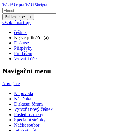
WikiSkripta
WikiSkripta
Přihlaste se
↓
Osobní nástroje
čeština
Nejste přihlášen(a)
Diskuse
Příspěvky
Přihlášení
Vytvořit účet
Navigační menu
Navigace
Nápověda
Nástěnka
Diskusní fórum
Vytvořit nový článek
Poslední změny
Speciální stránky
Načíst soubor
Jak (se) učit