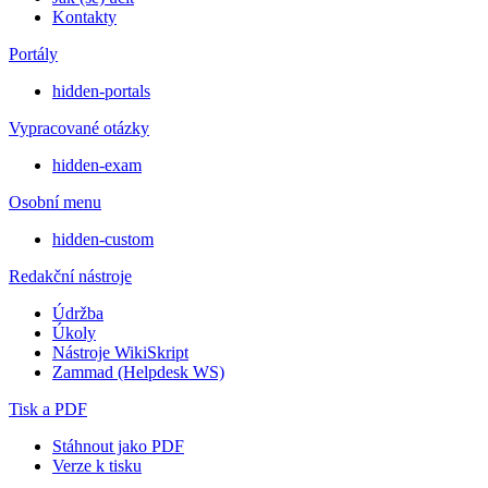
Kontakty
Portály
hidden-portals
Vypracované otázky
hidden-exam
Osobní menu
hidden-custom
Redakční nástroje
Údržba
Úkoly
Nástroje WikiSkript
Zammad (Helpdesk WS)
Tisk a PDF
Stáhnout jako PDF
Verze k tisku