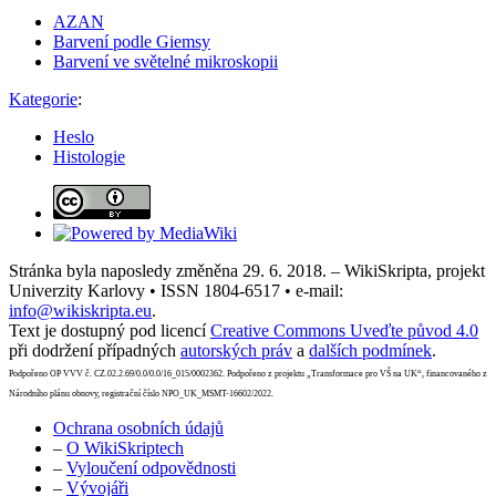
AZAN
Barvení podle Giemsy
Barvení ve světelné mikroskopii
Kategorie
:
Heslo
Histologie
Stránka byla naposledy změněna 29. 6. 2018. – WikiSkripta, projekt
Univerzity Karlovy • ISSN 1804-6517 • e-mail:
info@wikiskripta.eu
.
Text je dostupný pod licencí
Creative Commons Uveďte původ 4.0
při dodržení případných
autorských práv
a
dalších podmínek
.
Podpořeno OP VVV č. CZ.02.2.69/0.0/0.0/16_015/0002362. Podpořeno z projektu „Transformace pro VŠ na UK“, financovaného z
Národního plánu obnovy, registrační číslo NPO_UK_MSMT-16602/2022.
Ochrana osobních údajů
–
O WikiSkriptech
–
Vyloučení odpovědnosti
–
Vývojáři