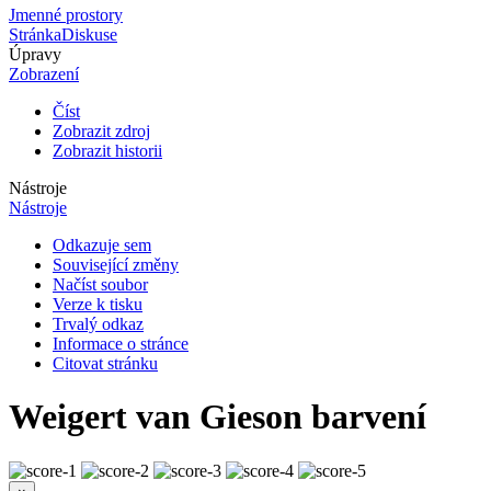
Jmenné prostory
Stránka
Diskuse
Úpravy
Zobrazení
Číst
Zobrazit zdroj
Zobrazit historii
Nástroje
Nástroje
Odkazuje sem
Související změny
Načíst soubor
Verze k tisku
Trvalý odkaz
Informace o stránce
Citovat stránku
Weigert van Gieson barvení