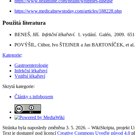
https://www.healthline.com/health/whipples-disease
https://www.medicalnewstoday.com/articles/188228.php
Použitá literatura
BENEŠ, Jiří.
Infekční lékařství.
1. vydání. Galén, 2009. 651
POVÝŠIL, Ctibor, Ivo ŠTEINER a Jan BARTONÍČEK, et al
Kategorie
:
Gastroenterologie
Infekční lékařství
Vnitřní lékařství
Skrytá kategorie:
Články s infoboxem
Stránka byla naposledy změněna 3. 5. 2026. – WikiSkripta, projekt 
Text je dostupný pod licencí
Creative Commons Uveďte původ 4.0
př