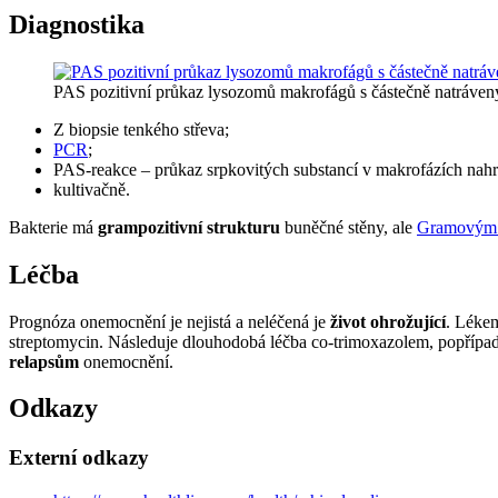
Diagnostika
PAS pozitivní průkaz lysozomů makrofágů s částečně natráve
Z biopsie tenkého střeva;
PCR
;
PAS-reakce – průkaz srpkovitých substancí v makrofázích nahro
kultivačně.
Bakterie má
grampozitivní strukturu
buněčné stěny, ale
Gramovým 
Léčba
Prognóza onemocnění je nejistá a neléčená je
život ohrožující
. Léke
streptomycin. Následuje dlouhodobá léčba co-trimoxazolem, popřípad
relapsům
onemocnění.
Odkazy
Externí odkazy