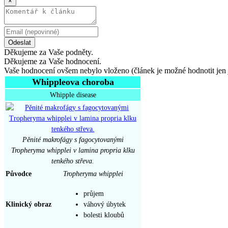
×
Odeslat
Děkujeme za Vaše podněty.
Děkujeme za Vaše hodnocení.
Vaše hodnocení ovšem nebylo vloženo (článek je možné hodnotit jen 
Whippleova choroba
Whipple disease
Pěnité makrofágy s fagocytovanými
Tropheryma whipplei v lamina propria klku
tenkého střeva.
Původce
Tropheryma whipplei
průjem
Klinický obraz
váhový úbytek
bolesti kloubů