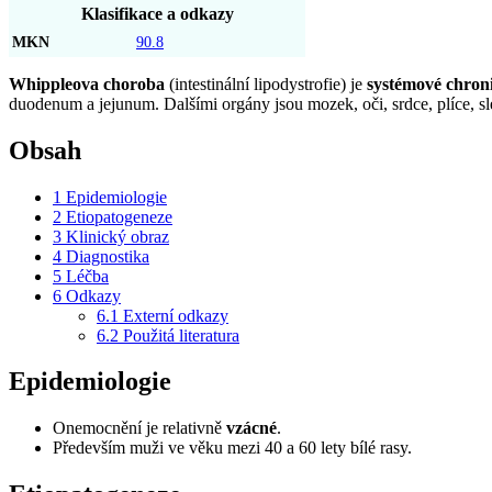
Klasifikace a odkazy
MKN
90.8
Whippleova choroba
(intestinální lipodystrofie) je
systémové chron
duodenum a jejunum. Dalšími orgány jsou mozek, oči, srdce, plíce, sle
Obsah
1
Epidemiologie
2
Etiopatogeneze
3
Klinický obraz
4
Diagnostika
5
Léčba
6
Odkazy
6.1
Externí odkazy
6.2
Použitá literatura
Epidemiologie
Onemocnění je relativně
vzácné
.
Především muži ve věku mezi 40 a 60 lety bílé rasy.