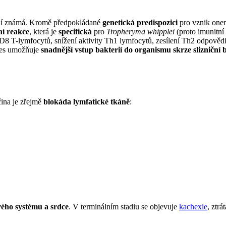
ní známá. Kromě předpokládané
genetická predispozici
pro vznik onem
ní reakce
, která je
specifická
pro
Tropheryma whipplei
(proto imunitní
T-lymfocytů, snížení aktivity Th1 lymfocytů, zesílení Th2 odpovědi
oces umožňuje
snadnější vstup bakterií do organismu skrze slizniční 
íčina je zřejmě
blokáda lymfatické tkáně
:
ého systému a srdce
. V terminálním stadiu se objevuje
kachexie
, ztr