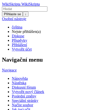
WikiSkripta
WikiSkripta
Přihlaste se
↓
Osobní nástroje
čeština
Nejste přihlášen(a)
Diskuse
Příspěvky
Přihlášení
Vytvořit účet
Navigační menu
Navigace
Nápověda
Nástěnka
Diskusní fórum
Vytvořit nový článek
Poslední změny
Speciální stránky
Načíst soubor
Jak (se) učit