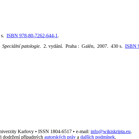
 s.
ISBN 978-80-7262-644-1
.
.
Speciální patologie.
2. vydání. Praha : Galén, 2007. 430 s.
ISBN 
Univerzity Karlovy • ISSN 1804-6517 • e-mail:
info@wikiskripta.eu
.
i dodržení případných
autorských práv
a
dalších podmínek
.