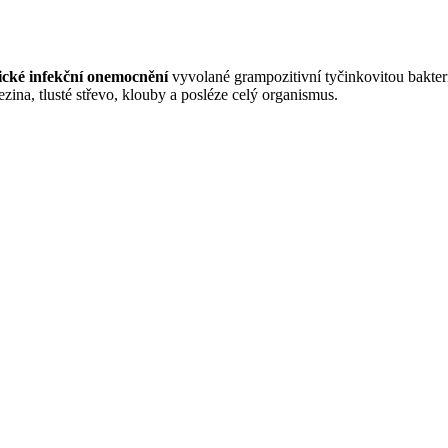
ické infekční onemocnění
vyvolané grampozitivní tyčinkovitou bakter
zina, tlusté střevo, klouby a posléze celý organismus.