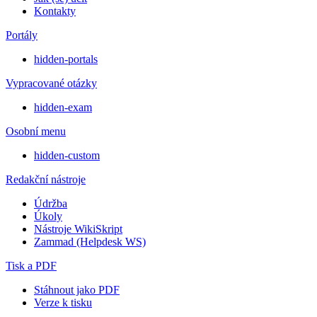
Kontakty
Portály
hidden-portals
Vypracované otázky
hidden-exam
Osobní menu
hidden-custom
Redakční nástroje
Údržba
Úkoly
Nástroje WikiSkript
Zammad (Helpdesk WS)
Tisk a PDF
Stáhnout jako PDF
Verze k tisku