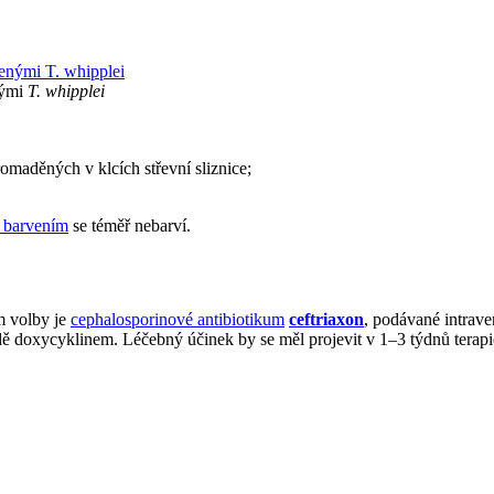
nými
T. whipplei
maděných v klcích střevní sliznice;
barvením
se téměř nebarví.
m volby je
cephalosporinové antibiotikum
ceftriaxon
, podávané intrav
ě doxycyklinem. Léčebný účinek by se měl projevit v 1–3 týdnů terap