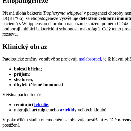
Etiopatogeneze
Přesná úloha bakterie
Tropheryma whipplei
v patogenezi choroby ne
DQB1*06), se etiopatogeneze vysvětluje
defektem celulární imunit
pacientů s Whippleovou chorobou nacházíme snížení poměru CD4/CD8 
podporují inhibici baktericidní schopnosti makrofágů. Celý tento pr
rozsevu.
Klinický obraz
Patologické změny ve střevě se projevují
malabsorpcí
, jejíž hlavní př
bolesti břicha
;
průjem
;
steatorea
;
úbytek tělesné hmotnosti
.
Většina pacientů má:
remitující
febrilie
;
migrující
artralgie
nebo
artritidy
velkých kloubů.
V pokročilém stadiu onemocnění se objevuje postižení zvláště
nervov
postižení.