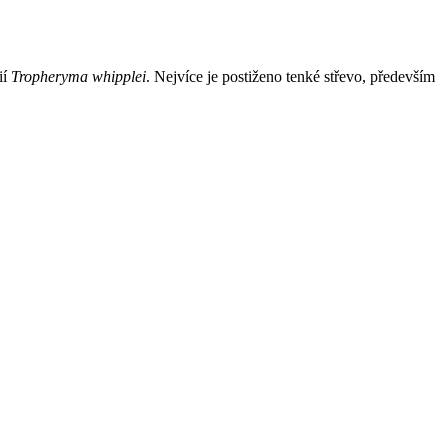
ií
Tropheryma whipplei
. Nejvíce je postiženo tenké střevo, především