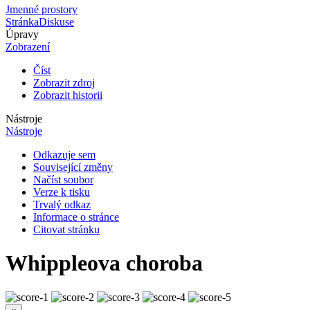
Jmenné prostory
Stránka
Diskuse
Úpravy
Zobrazení
Číst
Zobrazit zdroj
Zobrazit historii
Nástroje
Nástroje
Odkazuje sem
Související změny
Načíst soubor
Verze k tisku
Trvalý odkaz
Informace o stránce
Citovat stránku
Whippleova choroba