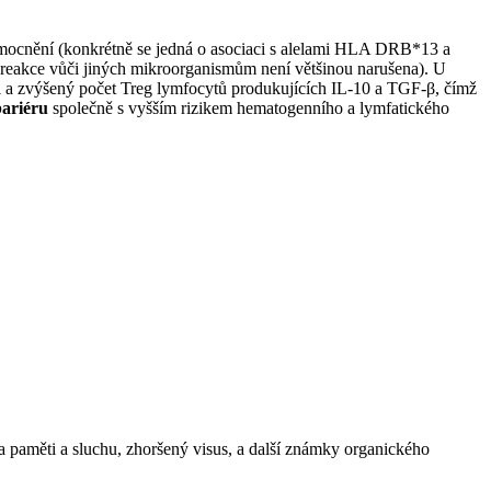
ocnění (konkrétně se jedná o asociaci s alelami HLA DRB*13 a
 reakce vůči jiných mikroorganismům není většinou narušena). U
 a zvýšený počet Treg lymfocytů produkujících IL-10 a TGF-β, čímž
bariéru
společně s vyšším rizikem hematogenního a lymfatického
áta paměti a sluchu, zhoršený visus, a další známky organického