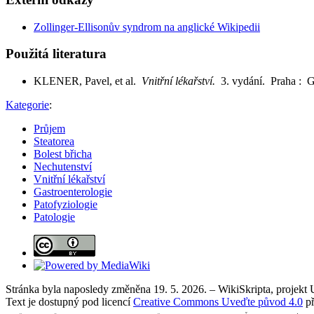
Zollinger-Ellisonův syndrom na anglické Wikipedii
Použitá literatura
KLENER, Pavel, et al.
Vnitřní lékařství.
3. vydání. Praha : 
Kategorie
:
Průjem
Steatorea
Bolest břicha
Nechutenství
Vnitřní lékařství
Gastroenterologie
Patofyziologie
Patologie
Stránka byla naposledy změněna 19. 5. 2026. – WikiSkripta, projekt
Text je dostupný pod licencí
Creative Commons Uveďte původ 4.0
př