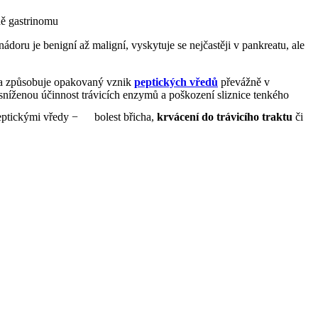
ě gastrinomu
nádoru je benigní až maligní, vyskytuje se nejčastěji v pankreatu, ale
ita způsobuje opakovaný vznik
peptických vředů
převážně v
 sníženou účinnost trávicích enzymů a poškození sliznice tenkého
peptickými vředy −
bolest břicha,
krvácení do trávicího traktu
či