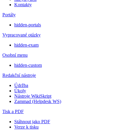
Kontakty
Portály
hidden-portals
Vypracované otázky
hidden-exam
Osobní menu
hidden-custom
Redakční nástroje
Údržba
Úkoly
Nástroje WikiSkript
Zammad (Helpdesk WS)
Tisk a PDF
Stáhnout jako PDF
Verze k tisku