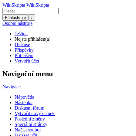
WikiSkripta
WikiSkripta
Přihlaste se
↓
Osobní nástroje
čeština
Nejste přihlášen(a)
Diskuse
Příspěvky
Přihlášení
Vytvořit účet
Navigační menu
Navigace
Nápověda
Nástěnka
Diskusní fórum
Vytvořit nový článek
Poslední změny
Speciální stránky
Načíst soubor
Jak (se) učit