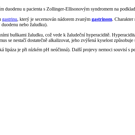
ím duodenu u pacienta s Zollinger-Ellisonovým syndromem na podklad
m
gastrinu
, který je secernován nádorem zvaným
gastrinom
. Charakter 
 v duodenu nebo žaludku).
tálními buňkami žaludku, což vede k žaludeční hyperaciditě. Hyperacid
us se nestačí dostatečně alkalizovat, jeho zvýšená kyselost způsobuje
ká lipáza je při nízkém pH neúčinná). Další projevy nemoci souvisí s 