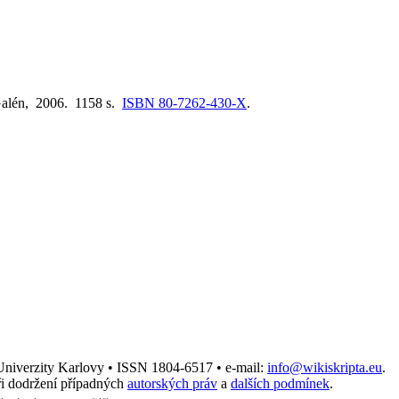
Galén, 2006. 1158 s.
ISBN 80-7262-430-X
.
 Univerzity Karlovy • ISSN 1804-6517 • e-mail:
info@wikiskripta.eu
.
i dodržení případných
autorských práv
a
dalších podmínek
.