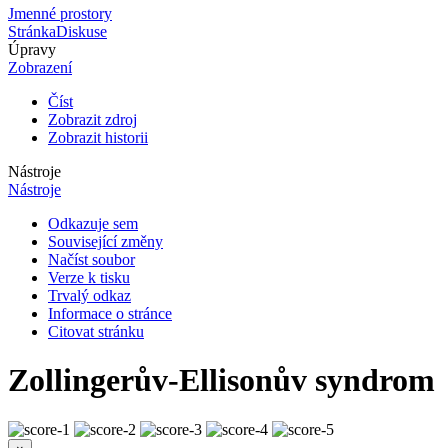
Jmenné prostory
Stránka
Diskuse
Úpravy
Zobrazení
Číst
Zobrazit zdroj
Zobrazit historii
Nástroje
Nástroje
Odkazuje sem
Související změny
Načíst soubor
Verze k tisku
Trvalý odkaz
Informace o stránce
Citovat stránku
Zollingerův-Ellisonův syndrom