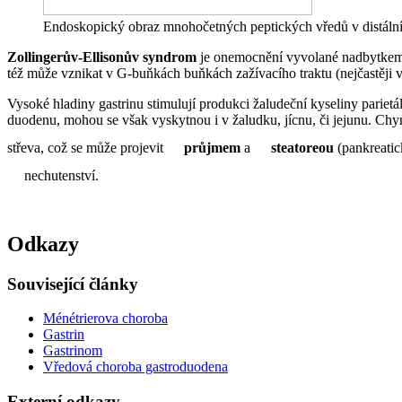
Endoskopický obraz mnohočetných peptických vředů v distáln
Zollingerův-Ellisonův syndrom
je onemocnění vyvolané nadbytke
též může vznikat v G-buňkách buňkách zažívacího traktu (nejčastěji
Vysoké hladiny gastrinu stimulují produkci žaludeční kyseliny parie
duodenu, mohou se však vyskytnou i v žaludku, jícnu, či jejunu. Chym
střeva, což se může projevit
průjmem
a
steatoreou
(pankreatic
nechutenství.
Odkazy
Související články
Ménétrierova choroba
Gastrin
Gastrinom
Vředová choroba gastroduodena
Externí odkazy