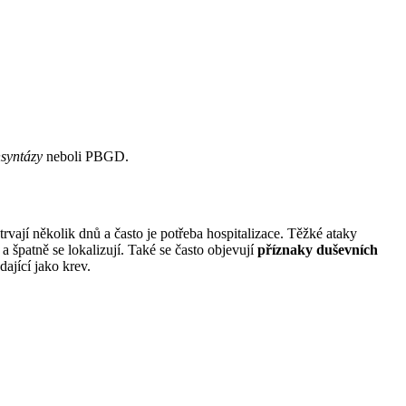
syntázy
neboli PBGD.
trvají několik dnů a často je potřeba hospitalizace. Těžké ataky
a špatně se lokalizují. Také se často objevují
příznaky duševních
dající jako krev.