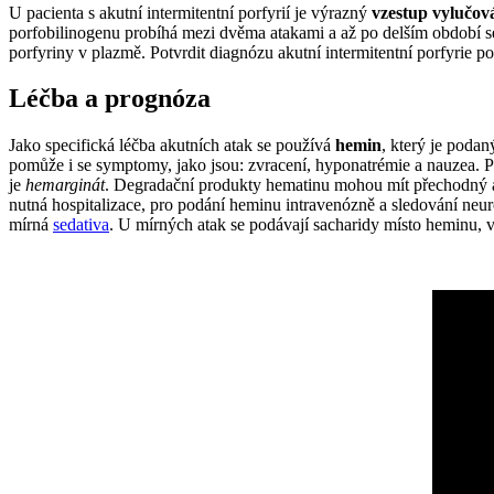
U pacienta s akutní intermitentní porfyrií je výrazný
vzestup vylučov
porfobilinogenu probíhá mezi dvěma atakami a až po delším období se
porfyriny v plazmě. Potvrdit diagnózu akutní intermitentní porfyrie 
Léčba a prognóza
Jako specifická léčba akutních atak se používá
hemin
, který je poda
pomůže i se symptomy, jako jsou: zvracení, hyponatrémie a nauzea. 
je
hemarginát
. Degradační produkty hematinu mohou mít přechodný an
nutná hospitalizace, pro podání heminu intravenózně a sledování ne
mírná
sedativa
. U mírných atak se podávají sacharidy místo heminu, 