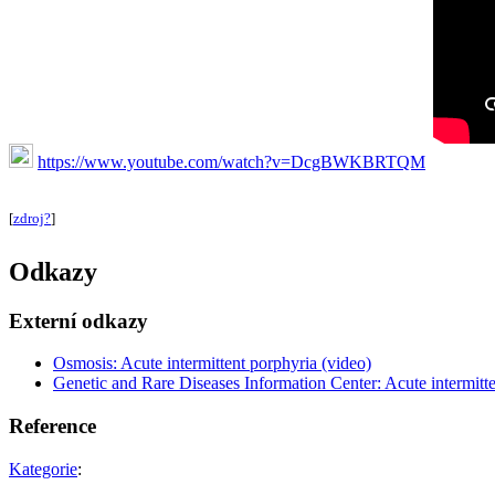
https://www.youtube.com/watch?v=DcgBWKBRTQM
[
zdroj?
]
Odkazy
Externí odkazy
Osmosis: Acute intermittent porphyria (video)
Genetic and Rare Diseases Information Center: Acute intermitt
Reference
Kategorie
: