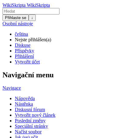
WikiSkripta
WikiSkripta
Přihlaste se
↓
Osobní nástroje
čeština
Nejste přihlášen(a)
Diskuse
Příspěvky
Přihlášení
Vytvořit účet
Navigační menu
Navigace
Nápověda
Nástěnka
Diskusní fórum
Vytvořit nový článek
Poslední změny
Speciální stránky
Načíst soubor
Jak (se) učit