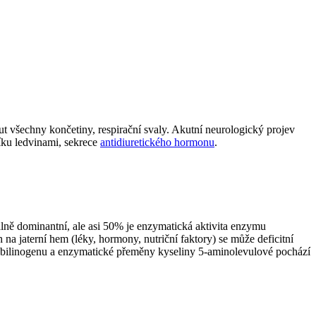
out všechny končetiny, respirační svaly. Akutní neurologický projev
díku ledvinami, sekrece
antidiuretického hormonu
.
lně dominantní, ale asi 50% je enzymatická aktivita enzymu
a jaterní hem (léky, hormony, nutriční faktory) se může deficitní
bilinogenu a enzymatické přeměny kyseliny 5-aminolevulové pochází