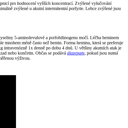
upnicí pro hodnocení vyšších koncentrací. Zvýšené vylučování
imálně zvýšené u akutní intermitentní porfyrie. Lehce zvýšené jsou
í kyseliny 5-aminolevulové a porfobilinogenu močí. Léčba heminem
 ale mnohem méně často než hemin. Forma heminu, která se preferuje
g intravenózně 1x denně po dobu 4 dnů. U většiny akutních atak je
, zad nebo končetin. Občas se podává
diazepam
, pokud jsou nutná
iměřenou výživou.