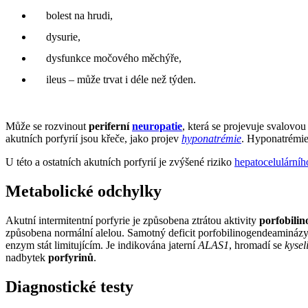
bolest na hrudi,
dysurie,
dysfunkce močového měchýře,
ileus – může trvat i déle než týden.
Může se rozvinout
periferní
neuropatie
, která se projevuje svalovou
akutních porfyrií jsou křeče, jako projev
hyponatrémie
. Hyponatrémie 
U této a ostatních akutních porfyrií je zvýšené riziko
hepatocelulární
Metabolické odchylky
Akutní intermitentní porfyrie je způsobena ztrátou aktivity
porfobili
způsobena normální alelou. Samotný deficit porfobilinogendeaminázy 
enzym stát limitujícím. Je indikována jaterní
ALAS1
, hromadí se
kysel
nadbytek
porfyrinů
.
Diagnostické testy