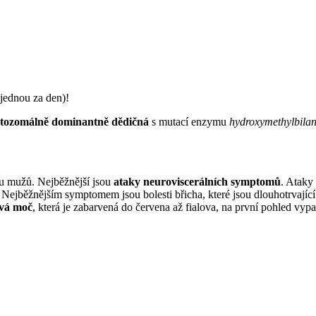
jednou za den)!
tozomálně dominantně dědičná
s mutací enzymu
hydroxymethylbilan
 u mužů. Nejběžnější jsou
ataky neuroviscerálních symptomů
. Ataky 
 Nejběžnějším symptomem jsou bolesti břicha, které jsou dlouhotrvající 
vá moč
, která je zabarvená do červena až fialova, na první pohled vypa