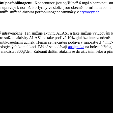
ání porfobilinogenu
. Koncentrace jsou vyšší než 6 mg/l s barevnou st
 upravuje k normě. Porfyriny ve stolici jsou obecně normální nebo min
pomůže snížená aktivita porfobilinogendeaminázy v
erytrocytech
.
ný intravenózně. Ten snižuje aktivitu ALAS1 a také snižuje vylučován
Pro snížení aktivity ALAS1 se také podává 10% glukóza intravenózně,
tikoagulační účinek. Hemin se nejčastěji podává v množství 3-4 mg/k
urologických komplikací. Běžně se podávají
analgetika
na bolesti břicha
v množství 300g/den. Zabránit dalším atakám se dá užíváním léků a př