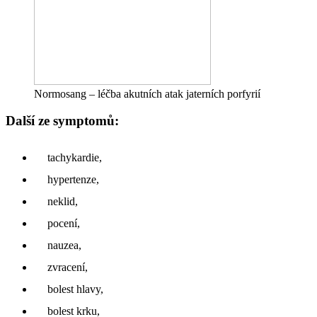
Normosang – léčba akutních atak jaterních porfyrií
Další ze symptomů:
tachykardie,
hypertenze,
neklid,
pocení,
nauzea,
zvracení,
bolest hlavy,
bolest krku,