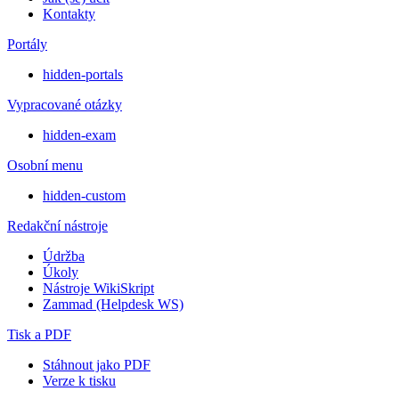
Kontakty
Portály
hidden-portals
Vypracované otázky
hidden-exam
Osobní menu
hidden-custom
Redakční nástroje
Údržba
Úkoly
Nástroje WikiSkript
Zammad (Helpdesk WS)
Tisk a PDF
Stáhnout jako PDF
Verze k tisku