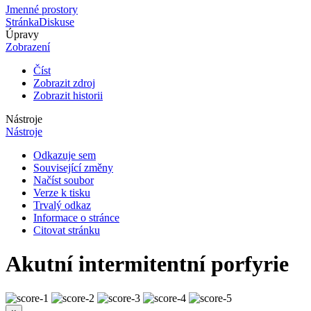
Jmenné prostory
Stránka
Diskuse
Úpravy
Zobrazení
Číst
Zobrazit zdroj
Zobrazit historii
Nástroje
Nástroje
Odkazuje sem
Související změny
Načíst soubor
Verze k tisku
Trvalý odkaz
Informace o stránce
Citovat stránku
Akutní intermitentní porfyrie