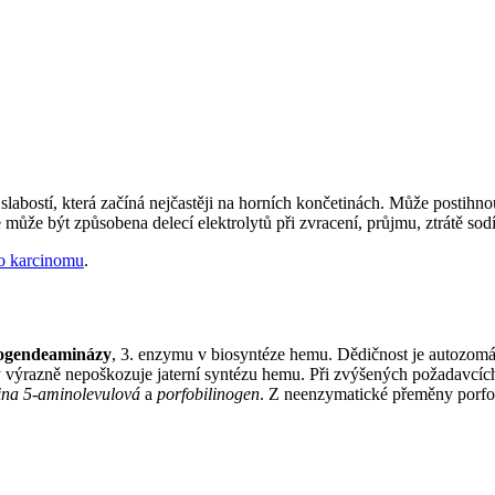
 slabostí, která začíná nejčastěji na horních končetinách. Může postihn
může být způsobena delecí elektrolytů při zvracení, průjmu, ztrátě so
ho karcinomu
.
nogendeaminázy
, 3. enzymu v biosyntéze hemu. Dědičnost je autozomá
výrazně nepoškozuje jaterní syntézu hemu. Při zvýšených požadavcích n
ina 5-aminolevulová
a
porfobilinogen
. Z neenzymatické přeměny porfo