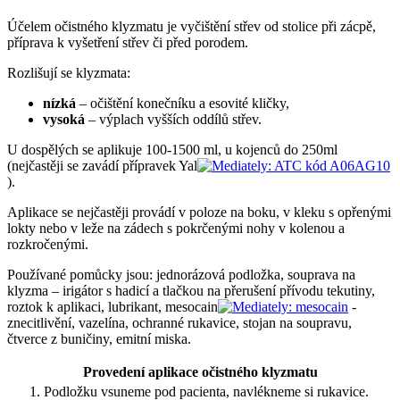
Účelem očistného klyzmatu je vyčištění střev od stolice při zácpě,
příprava k vyšetření střev či před porodem.
Rozlišují se klyzmata:
nízká
– očištění konečníku a esovité kličky,
vysoká
– výplach vyšších oddílů střev.
U dospělých se aplikuje 100-1500 ml, u kojenců do 250ml
(nejčastěji se zavádí přípravek Yal
).
Aplikace se nejčastěji provádí v poloze na boku, v kleku s opřenými
lokty nebo v leže na zádech s pokrčenými nohy v kolenou a
rozkročenými.
Používané pomůcky jsou: jednorázová podložka, souprava na
klyzma – irigátor s hadicí a tlačkou na přerušení přívodu tekutiny,
roztok k aplikaci, lubrikant, mesocain
-
znecitlivění, vazelína, ochranné rukavice, stojan na soupravu,
čtverce z buničiny, emitní miska.
Provedení aplikace očistného klyzmatu
1. Podložku vsuneme pod pacienta, navlékneme si rukavice.