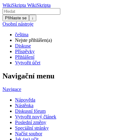
WikiSkripta
WikiSkripta
Přihlaste se
↓
Osobní nástroje
čeština
Nejste přihlášen(a)
Diskuse
Příspěvky
Přihlášení
Vytvořit účet
Navigační menu
Navigace
Nápověda
Nástěnka
Diskusní fórum
Vytvořit nový článek
Poslední změny
Speciální stránky
Načíst soubor
Jak (se) učit