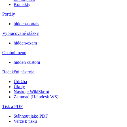
Kontakty
Portály
hidden-portals
Vypracované otázky
hidden-exam
Osobní menu
hidden-custom
Redakční nástroje
Údržba
Úkoly
Nástroje WikiSkript
Zammad (Helpdesk WS)
Tisk a PDF
Stáhnout jako PDF
Verze k tisku