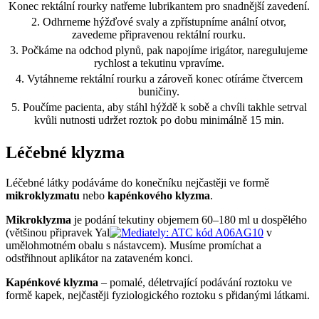
Konec rektální rourky natřeme lubrikantem pro snadnější zavedení.
2. Odhrneme hýžďové svaly a zpřístupníme anální otvor,
zavedeme připravenou rektální rourku.
3. Počkáme na odchod plynů, pak napojíme irigátor, naregulujeme
rychlost a tekutinu vpravíme.
4. Vytáhneme rektální rourku a zároveň konec otíráme čtvercem
buničiny.
5. Poučíme pacienta, aby stáhl hýždě k sobě a chvíli takhle setrval
kvůli nutnosti udržet roztok po dobu minimálně 15 min.
Léčebné klyzma
Léčebné látky podáváme do konečníku nejčastěji ve formě
mikroklyzmatu
nebo
kapénkového klyzma
.
Mikroklyzma
je podání tekutiny objemem 60–180 ml u dospělého
(většinou připravek Yal
v
umělohmotném obalu s nástavcem). Musíme promíchat a
odstřihnout aplikátor na zataveném konci.
Kapénkové klyzma
– pomalé, déletrvající podávání roztoku ve
formě kapek, nejčastěji fyziologického roztoku s přidanými látkami.