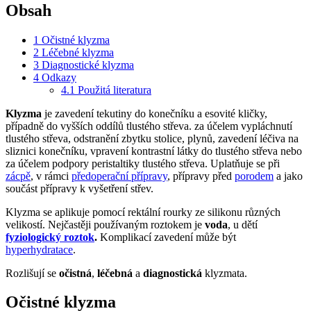
Obsah
1
Očistné klyzma
2
Léčebné klyzma
3
Diagnostické klyzma
4
Odkazy
4.1
Použitá literatura
Klyzma
je zavedení tekutiny do konečníku a esovité kličky,
případně do vyšších oddílů tlustého střeva. za účelem vypláchnutí
tlustého střeva, odstranění zbytku stolice, plynů, zavedení léčiva na
sliznici konečníku, vpravení kontrastní látky do tlustého střeva nebo
za účelem podpory peristaltiky tlustého střeva. Uplatňuje se při
zácpě
, v rámci
předoperační přípravy
, přípravy před
porodem
a jako
součást přípravy k vyšetření střev.
Klyzma se aplikuje pomocí rektální rourky ze silikonu různých
velikostí. Nejčastěji používaným roztokem je
voda
, u dětí
fyziologický roztok
.
Komplikací zavedení může být
hyperhydratace
.
Rozlišují se
očistná
,
léčebná
a
diagnostická
klyzmata.
Očistné klyzma