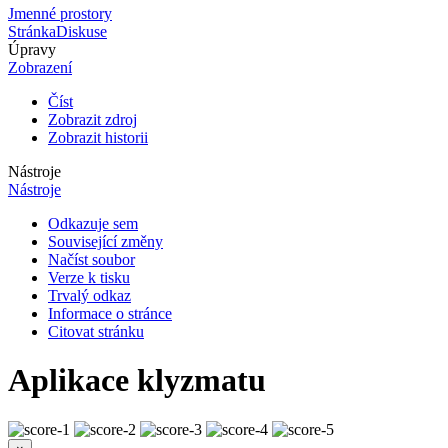
Jmenné prostory
Stránka
Diskuse
Úpravy
Zobrazení
Číst
Zobrazit zdroj
Zobrazit historii
Nástroje
Nástroje
Odkazuje sem
Související změny
Načíst soubor
Verze k tisku
Trvalý odkaz
Informace o stránce
Citovat stránku
Aplikace klyzmatu