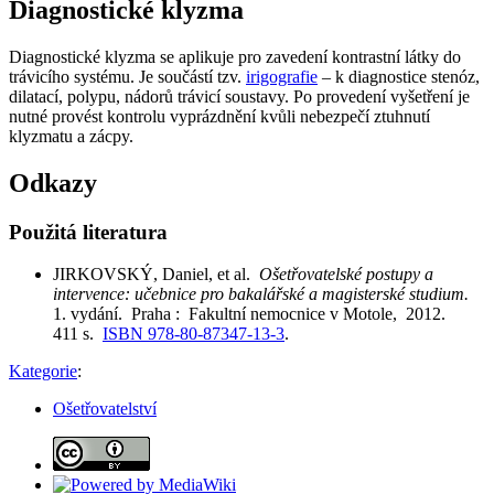
Diagnostické klyzma
Diagnostické klyzma se aplikuje pro zavedení kontrastní látky do
trávicího systému. Je součástí tzv.
irigografie
– k diagnostice stenóz,
dilatací, polypu, nádorů trávicí soustavy. Po provedení vyšetření je
nutné provést kontrolu vyprázdnění kvůli nebezpečí ztuhnutí
klyzmatu a zácpy.
Odkazy
Použitá literatura
JIRKOVSKÝ, Daniel, et al.
Ošetřovatelské postupy a
intervence: učebnice pro bakalářské a magisterské studium.
1. vydání. Praha : Fakultní nemocnice v Motole, 2012.
411 s.
ISBN 978-80-87347-13-3
.
Kategorie
:
Ošetřovatelství