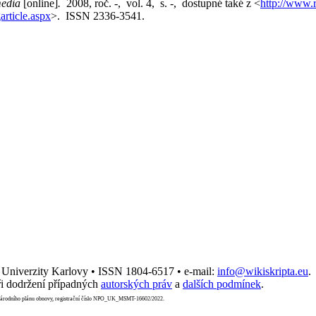
edia
[online]
.
2008, roč. -, vol. 4, s. -, dostupné také z <
http://www.
rticle.aspx
>. ISSN 2336-3541.
t Univerzity Karlovy • ISSN 1804-6517 • e-mail:
info@wikiskripta.eu
.
i dodržení případných
autorských práv
a
dalších podmínek
.
Národního plánu obnovy, registrační číslo NPO_UK_MSMT-16602/2022.