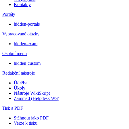
Kontakty
Portály
hidden-portals
Vypracované otázky
hidden-exam
Osobní menu
hidden-custom
Redakční nástroje
Údržba
Úkoly
Nástroje WikiSkript
Zammad (Helpdesk WS)
Tisk a PDF
Stáhnout jako PDF
Verze k tisku