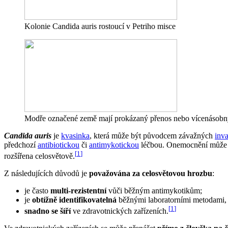
Kolonie Candida auris rostoucí v Petriho misce
Modře označené země mají prokázaný přenos nebo vícenásobný výs
Candida auris
je
kvasinka
, která může být původcem závažných
inva
předchozí
antibiotickou
či
antimykotickou
léčbou. Onemocnění může bý
[
1
]
rozšířena celosvětově.
Z následujících důvodů je
považována za celosvětovou hrozbu
:
je často
multi-rezistentní
vůči běžným antimykotikům;
je
obtížně identifikovatelná
běžnými laboratorními metodami, 
[
1
]
snadno se šíří
ve zdravotnických zařízeních.