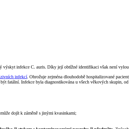
kyt infekce C. auris. Díky její obtížné identifikaci však není vylouče
zivních infekcí
. Ohrožuje zejména dlouhodobě hospitalizované pacienty
t fatální. Infekce byla diagnostikována u všech věkových skupin, o
může dojít k záměně s jinými kvasinkami;