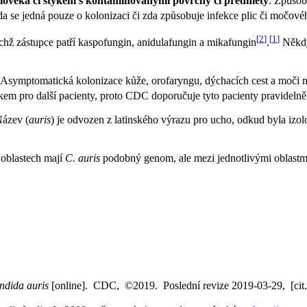
člověka či stykem s kontaminovanými povrchy či předměty
. Způsob
da se jedná pouze o kolonizaci či zda způsobuje infekce plic či močov
[
2
]
[
1
]
jichž zástupce patří kaspofungin, anidulafungin a mikafungin
.
Někdy
 Asymptomatická kolonizace kůže, orofaryngu, dýchacích cest a moči n
ikem pro další pacienty, proto CDC doporučuje tyto pacienty pravidelně
Název (
auris
) je odvozen z latinského výrazu pro ucho, odkud byla izol
 oblastech mají
C. auris
podobný genom, ale mezi jednotlivými oblastmi 
ndida auris
[online]. CDC, ©2019. Poslední revize 2019-03-29, [cit