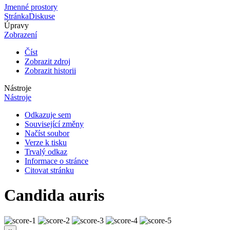
Jmenné prostory
Stránka
Diskuse
Úpravy
Zobrazení
Číst
Zobrazit zdroj
Zobrazit historii
Nástroje
Nástroje
Odkazuje sem
Související změny
Načíst soubor
Verze k tisku
Trvalý odkaz
Informace o stránce
Citovat stránku
Candida auris