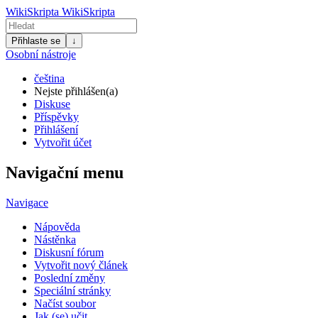
WikiSkripta
WikiSkripta
Přihlaste se
↓
Osobní nástroje
čeština
Nejste přihlášen(a)
Diskuse
Příspěvky
Přihlášení
Vytvořit účet
Navigační menu
Navigace
Nápověda
Nástěnka
Diskusní fórum
Vytvořit nový článek
Poslední změny
Speciální stránky
Načíst soubor
Jak (se) učit