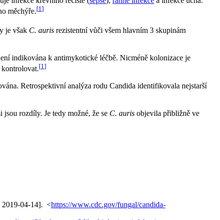
uje infekce krevního řečiště (
sepse
),
ranné infekce
a infekce ucha.
[
1
]
ého měchýře.
 je však
C. auris
rezistentní vůči všem hlavním 3 skupinám
ení indikována k antimykotické léčbě. Nicméně kolonizace je
[
1
]
 kontrolovat.
ována. Retrospektivní analýza rodu Candida identifikovala nejstarší
jsou rozdíly. Je tedy možné, že se
C. auris
objevila přibližně ve
. 2019-04-14]. <
https://www.cdc.gov/fungal/candida-