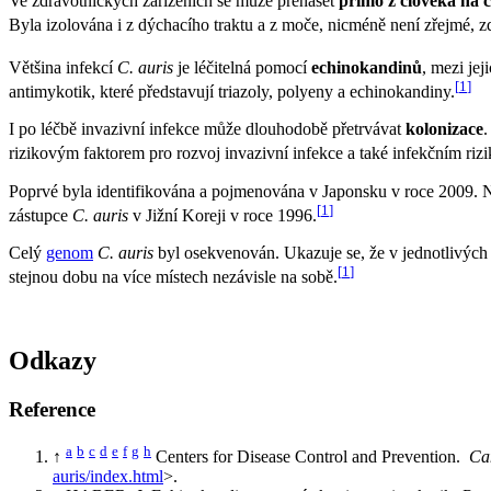
Ve zdravotnických zařízeních se může přenášet
přímo z člověka na 
Byla izolována i z dýchacího traktu a z moče, nicméně není zřejmé, z
Většina infekcí
C. auris
je léčitelná pomocí
echinokandinů
, mezi je
[
1
]
antimykotik, které představují triazoly, polyeny a echinokandiny.
I po léčbě invazivní infekce může dlouhodobě přetrvávat
kolonizace
.
rizikovým faktorem pro rozvoj invazivní infekce a také infekčním riz
Poprvé byla identifikována a pojmenována v Japonsku v roce 2009. 
[
1
]
zástupce
C. auris
v Jižní Koreji v roce 1996.
Celý
genom
C. auris
byl osekvenován. Ukazuje se, že v jednotlivých
[
1
]
stejnou dobu na více místech nezávisle na sobě.
Odkazy
Reference
a
b
c
d
e
f
g
h
↑
Centers for Disease Control and Prevention.
Ca
auris/index.html
>.