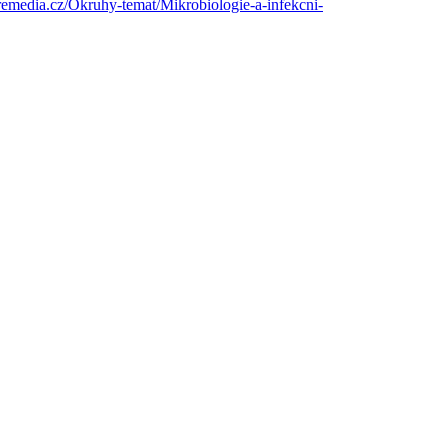
remedia.cz/Okruhy-temat/Mikrobiologie-a-infekcni-