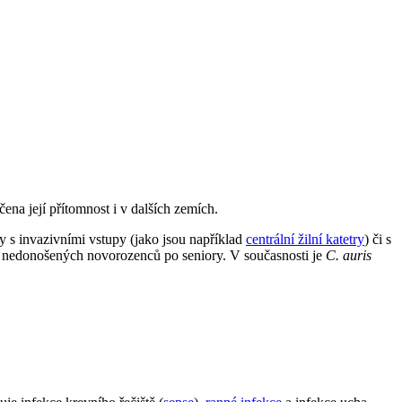
na její přítomnost i v dalších zemích.
 s invazivními vstupy (jako jsou například
centrální žilní katetry
) či s
d nedonošených novorozenců po seniory. V současnosti je
C. auris