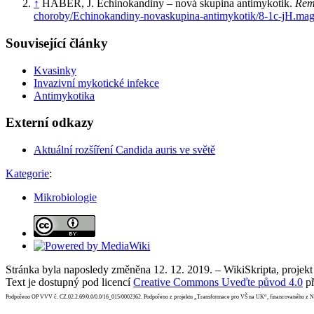
↑
HABER, J. Echinokandiny – nová skupina antimykotik.
Rem
choroby/Echinokandiny-novaskupina-antimykotik/8-1c-jH.maga
Související články
Kvasinky
Invazivní mykotické infekce
Antimykotika
Externí odkazy
Aktuální rozšíření Candida auris ve světě
Kategorie
:
Mikrobiologie
Stránka byla naposledy změněna 12. 12. 2019. – WikiSkripta, projek
Text je dostupný pod licencí
Creative Commons Uveďte původ 4.0
př
Podpořeno OP VVV č. CZ.02.2.69/0.0/0.0/16_015/0002362. Podpořeno z projektu „Transformace pro VŠ na UK“, financovaného z 