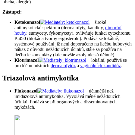
břicha, alergie).
Zástupci:
Ketokonazol
− široké
antimykotické spektrum (dermatofyty, kandidy,
dimorfní
houby
, eumycety, fykomycety), ovlivňuje funkci cytochromu
P-450 (blokáda tvorby ergosterolu). Podává se lokálně,
systémové používání již není doporučeno na liečbu hubových
nákaz z důvodu nežádoucích účinků, stále sa používa na
liečbu leishmaniázy (kde novšie azoly nie sú účinné).
Klotrimazol
− lokální, používá se
pro léčbu místních
dermatofytóz
a
vaginálních kandidóz
.
Triazolová antimykotika
Flukonazol
− účinnější než
imidazolová antimykotika. Vyvolává méně nežádoucích
účinků. Podává se při orgánových a disseminovaných
mykózách.