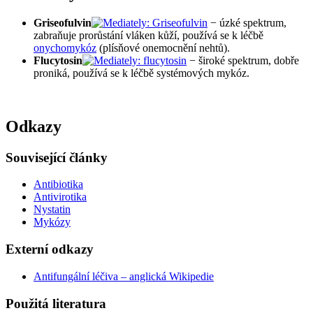
Griseofulvin
− úzké spektrum,
zabraňuje prorůstání vláken kůží, používá se k léčbě
onychomykóz
(plísňové onemocnění nehtů).
Flucytosin
− široké spektrum, dobře
proniká, používá se k léčbě systémových mykóz.
Odkazy
Související články
Antibiotika
Antivirotika
Nystatin
Mykózy
Externí odkazy
Antifungální léčiva – anglická Wikipedie
Použitá literatura