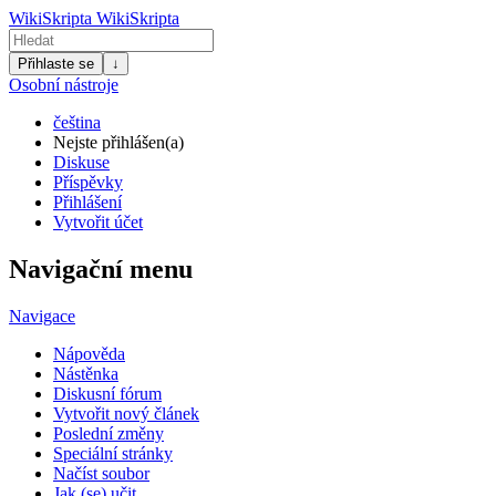
WikiSkripta
WikiSkripta
Přihlaste se
↓
Osobní nástroje
čeština
Nejste přihlášen(a)
Diskuse
Příspěvky
Přihlášení
Vytvořit účet
Navigační menu
Navigace
Nápověda
Nástěnka
Diskusní fórum
Vytvořit nový článek
Poslední změny
Speciální stránky
Načíst soubor
Jak (se) učit