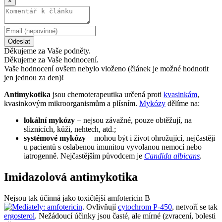
×
Odeslat
Děkujeme za Vaše podněty.
Děkujeme za Vaše hodnocení.
Vaše hodnocení ovšem nebylo vloženo (článek je možné hodnotit
jen jednou za den)!
Antimykotika
jsou chemoterapeutika určená proti
kvasinkám
,
kvasinkovým mikroorganismům a plísním.
Mykózy
dělíme na:
lokální mykózy
− nejsou závažné, pouze obtěžují, na
sliznicích, kůži, nehtech, atd.;
systémové mykózy
− mohou být i život ohrožující, nejčastěji
u pacientů s oslabenou imunitou vyvolanou nemocí nebo
iatrogenně. Nejčastějším původcem je
Candida albicans
.
Imidazolová antimykotika
Nejsou tak účinná jako toxičtější amfotericin B
. Ovlivňují
cytochrom P-450
, netvoří se tak
ergosterol
. Nežádoucí účinky jsou časté, ale mírné (zvracení, bolesti