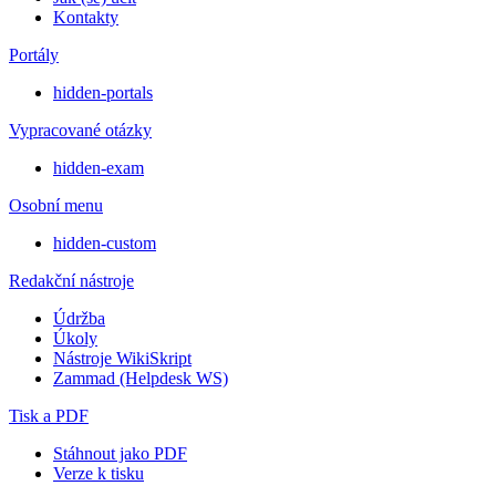
Kontakty
Portály
hidden-portals
Vypracované otázky
hidden-exam
Osobní menu
hidden-custom
Redakční nástroje
Údržba
Úkoly
Nástroje WikiSkript
Zammad (Helpdesk WS)
Tisk a PDF
Stáhnout jako PDF
Verze k tisku