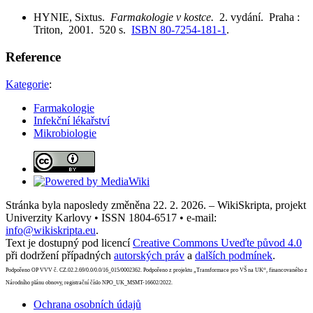
HYNIE, Sixtus.
Farmakologie v kostce.
2. vydání. Praha :
Triton, 2001. 520 s.
ISBN 80-7254-181-1
.
Reference
Kategorie
:
Farmakologie
Infekční lékařství
Mikrobiologie
Stránka byla naposledy změněna 22. 2. 2026. – WikiSkripta, projekt
Univerzity Karlovy • ISSN 1804-6517 • e-mail:
info@wikiskripta.eu
.
Text je dostupný pod licencí
Creative Commons Uveďte původ 4.0
při dodržení případných
autorských práv
a
dalších podmínek
.
Podpořeno OP VVV č. CZ.02.2.69/0.0/0.0/16_015/0002362. Podpořeno z projektu „Transformace pro VŠ na UK“, financovaného z
Národního plánu obnovy, registrační číslo NPO_UK_MSMT-16602/2022.
Ochrana osobních údajů