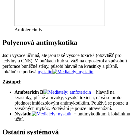
Amfotericin B
Polyenová antimykotika
Jsou vysoce účinná, ale jsou také vysoce toxická (obzvlášť pro
ledviny a CNS). V buňkách hub se váží na ergosterol a způsobují
perforace buněčné stěny, působí hlavně na kvasinky a plísně,
lokálně se podává
nystatin
.
Zástupci
:
Amfotericin B
− hlavně na
kvasinky, plísně a prvoky, vysoká toxicita, dává se proto
přednost imidazolovým antimykotikům. Používá se pouze u
závažných mykóz. Podávání je pouze intravenózní.
Nystatin
− antimykotikum k lokálnímu
užití.
Ostatní systémová