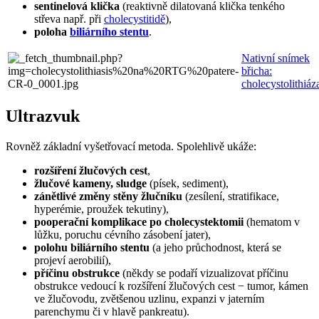
sentinelová klička
(reaktivně dilatovaná klička tenkého
střeva např. při
cholecystitidě
),
poloha
biliárního stentu
.
Nativní snímek
břicha:
cholecystolithiáz
Ultrazvuk
Rovněž základní vyšetřovací metoda. Spolehlivě ukáže:
rozšíření žlučových cest
,
žlučové kameny, sludge
(písek, sediment),
zánětlivé změny stěny žlučníku
(zesílení, stratifikace,
hyperémie, proužek tekutiny),
pooperační komplikace po cholecystektomii
(hematom v
lůžku, poruchu cévního zásobení jater),
polohu biliárního stentu
(a jeho průchodnost, která se
projeví aerobilií),
příčinu obstrukce
(někdy se podaří vizualizovat příčinu
obstrukce vedoucí k rozšíření žlučových cest − tumor, kámen
ve žlučovodu, zvětšenou uzlinu, expanzi v jaterním
parenchymu či v hlavě pankreatu).