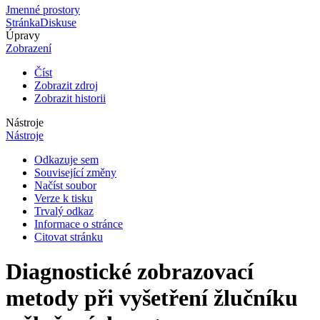
Jmenné prostory
Stránka
Diskuse
Úpravy
Zobrazení
Číst
Zobrazit zdroj
Zobrazit historii
Nástroje
Nástroje
Odkazuje sem
Související změny
Načíst soubor
Verze k tisku
Trvalý odkaz
Informace o stránce
Citovat stránku
Diagnostické zobrazovací
metody při vyšetření žlučníku