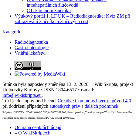
intrahepatálních žlučovodů
CT: karcinom žlučníku
Výukový portál 1. LF UK – Radiodiagnostika: Kvíz ZM při
zobrazování žlučníku a žlučových cest
Kategorie
:
Radiodiagnostika
Gastroenterologie
Vnitřní lékařství
Stránka byla naposledy změněna 13. 2. 2026. – WikiSkripta, projekt
Univerzity Karlovy • ISSN 1804-6517 • e-mail:
info@wikiskripta.eu
.
Text je dostupný pod licencí
Creative Commons Uveďte původ 4.0
při dodržení případných
autorských práv
a
dalších podmínek
.
Podpořeno OP VVV č. CZ.02.2.69/0.0/0.0/16_015/0002362. Podpořeno z projektu „Transformace pro VŠ na UK“, financovaného z
Národního plánu obnovy, registrační číslo NPO_UK_MSMT-16602/2022.
Ochrana osobních údajů
–
O WikiSkriptech