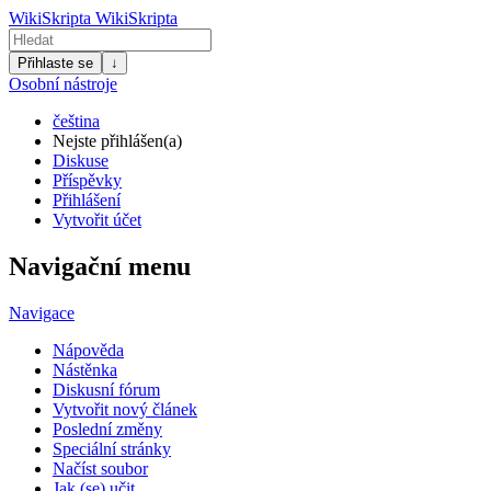
WikiSkripta
WikiSkripta
Přihlaste se
↓
Osobní nástroje
čeština
Nejste přihlášen(a)
Diskuse
Příspěvky
Přihlášení
Vytvořit účet
Navigační menu
Navigace
Nápověda
Nástěnka
Diskusní fórum
Vytvořit nový článek
Poslední změny
Speciální stránky
Načíst soubor
Jak (se) učit