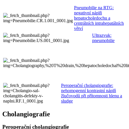
Pneumobilie na RTG:
negativní náplň
hepatocholedochu a
centrálních intrahepatálních
větví
Ultrazvuk:
pneumobilie
Peroperační cholangiografie:
nehomogenní kontrastní náplň
žlučovodů při přítomnosti hlenu a
sludge
Cholangiografie
Peroperační cholangiografie