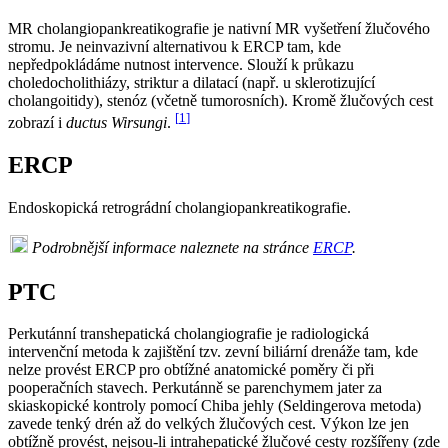
MR cholangiopankreatikografie je nativní MR vyšetření žlučového
stromu. Je neinvazivní alternativou k ERCP tam, kde
nepředpokládáme nutnost intervence. Slouží k průkazu
choledocholithiázy, striktur a dilatací (např. u sklerotizující
cholangoitidy), stenóz (včetně tumorosních). Kromě žlučových cest
[
1
]
zobrazí i
ductus Wirsungi
.
ERCP
Endoskopická retrográdní cholangiopankreatikografie.
Podrobnější informace naleznete na stránce
ERCP
.
PTC
Perkutánní transhepatická cholangiografie je radiologická
intervenční metoda k zajištění tzv. zevní biliární drenáže tam, kde
nelze provést ERCP pro obtížné anatomické poměry či při
pooperačních stavech. Perkutánně se parenchymem jater za
skiaskopické kontroly pomocí Chiba jehly (Seldingerova metoda)
zavede tenký drén až do velkých žlučových cest. Výkon lze jen
obtížně provést, nejsou-li intrahepatické žlučové cesty rozšířeny (zde