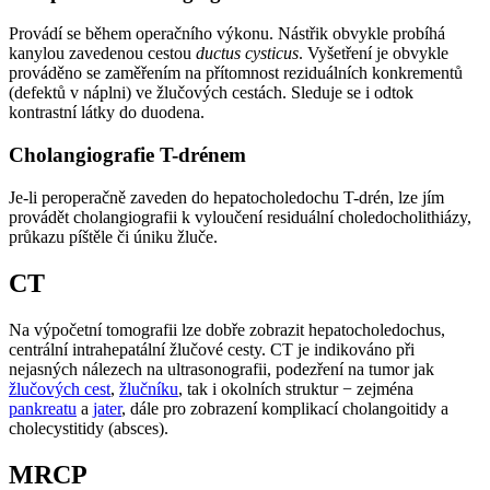
Provádí se během operačního výkonu. Nástřik obvykle probíhá
kanylou zavedenou cestou
ductus cysticus
. Vyšetření je obvykle
prováděno se zaměřením na přítomnost reziduálních konkrementů
(defektů v náplni) ve žlučových cestách. Sleduje se i odtok
kontrastní látky do duodena.
Cholangiografie T-drénem
Je-li peroperačně zaveden do hepatocholedochu T-drén, lze jím
provádět cholangiografii k vyloučení residuální choledocholithiázy,
průkazu píštěle či úniku žluče.
CT
Na výpočetní tomografii lze dobře zobrazit hepatocholedochus,
centrální intrahepatální žlučové cesty. CT je indikováno při
nejasných nálezech na ultrasonografii, podezření na tumor jak
žlučových cest
,
žlučníku
, tak i okolních struktur − zejména
pankreatu
a
jater
, dále pro zobrazení komplikací cholangoitidy a
cholecystitidy (absces).
MRCP