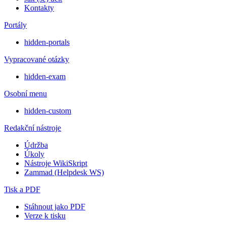
Kontakty
Portály
hidden-portals
Vypracované otázky
hidden-exam
Osobní menu
hidden-custom
Redakční nástroje
Údržba
Úkoly
Nástroje WikiSkript
Zammad (Helpdesk WS)
Tisk a PDF
Stáhnout jako PDF
Verze k tisku