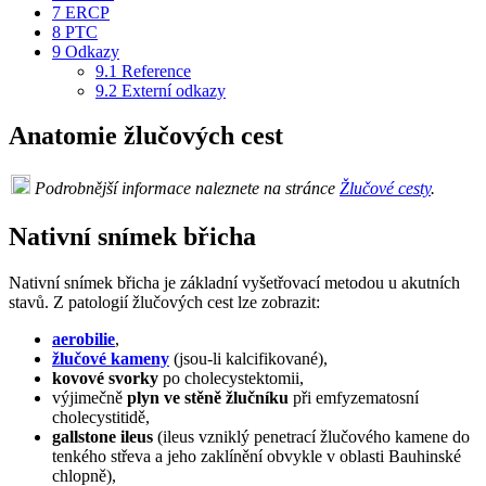
7
ERCP
8
PTC
9
Odkazy
9.1
Reference
9.2
Externí odkazy
Anatomie žlučových cest
Podrobnější informace naleznete na stránce
Žlučové cesty
.
Nativní snímek břicha
Nativní snímek břicha je základní vyšetřovací metodou u akutních
stavů. Z patologií žlučových cest lze zobrazit:
aerobilie
,
žlučové kameny
(jsou-li kalcifikované),
kovové svorky
po cholecystektomii,
výjimečně
plyn ve stěně žlučníku
při emfyzematosní
cholecystitidě,
gallstone ileus
(ileus vzniklý penetrací žlučového kamene do
tenkého střeva a jeho zaklínění obvykle v oblasti Bauhinské
chlopně),