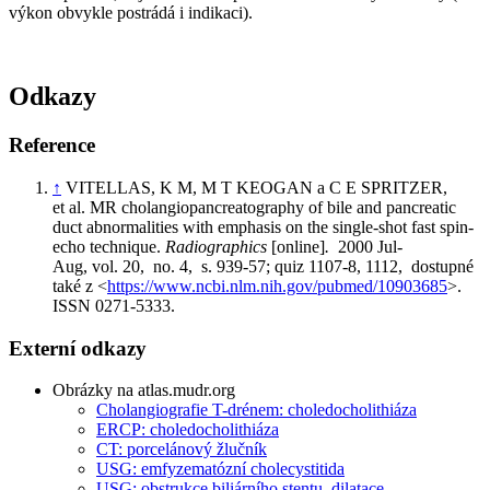
výkon obvykle postrádá i indikaci).
Odkazy
Reference
↑
VITELLAS, K M, M T KEOGAN a C E SPRITZER,
et al. MR cholangiopancreatography of bile and pancreatic
duct abnormalities with emphasis on the single-shot fast spin-
echo technique.
Radiographics
[online]
.
2000 Jul-
Aug, vol. 20, no. 4, s. 939-57; quiz 1107-8, 1112, dostupné
také z <
https://www.ncbi.nlm.nih.gov/pubmed/10903685
>.
ISSN 0271-5333.
Externí odkazy
Obrázky na atlas.mudr.org
Cholangiografie T-drénem: choledocholithiáza
ERCP: choledocholithiáza
CT: porcelánový žlučník
USG: emfyzematózní cholecystitida
USG: obstrukce biliárního stentu, dilatace