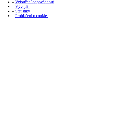
–
Vyloučení odpovědnosti
–
Vývojáři
–
Statistiky
–
Prohlášení o cookies