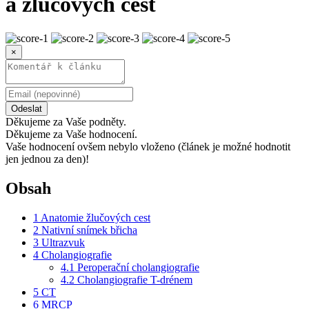
a žlučových cest
×
Odeslat
Děkujeme za Vaše podněty.
Děkujeme za Vaše hodnocení.
Vaše hodnocení ovšem nebylo vloženo (článek je možné hodnotit
jen jednou za den)!
Obsah
1
Anatomie žlučových cest
2
Nativní snímek břicha
3
Ultrazvuk
4
Cholangiografie
4.1
Peroperační cholangiografie
4.2
Cholangiografie T-drénem
5
CT
6
MRCP