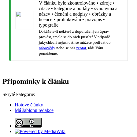
V článku bylo zkontrolováno
•
zdroje
•
citace
•
kategorie a portály
•
synonyma a
název
•
členění a nadpisy
•
obrázky a
licence
•
prolinkování
•
pravopis
•
typografie
Dokážete-li některé z doporučených úprav
provést, směle se do nich pusťte! V případě
jakýchkoli nejasností se můžete podívat do
nápovědy
nebo se nás
zeptat
, rádi Vám
pomůžeme.
Připomínky k článku
Skryté kategorie:
Hotové články
Má šablonu redakce