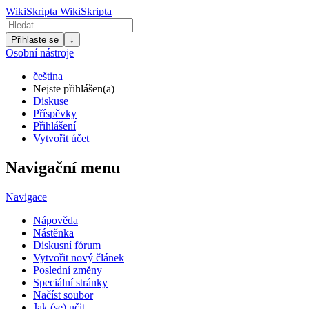
WikiSkripta
WikiSkripta
Přihlaste se
↓
Osobní nástroje
čeština
Nejste přihlášen(a)
Diskuse
Příspěvky
Přihlášení
Vytvořit účet
Navigační menu
Navigace
Nápověda
Nástěnka
Diskusní fórum
Vytvořit nový článek
Poslední změny
Speciální stránky
Načíst soubor
Jak (se) učit