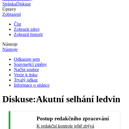
Stránka
Diskuse
Úpravy
Zobrazení
Číst
Zobrazit zdroj
Zobrazit historii
Nástroje
Nástroje
Odkazuje sem
Související změny
Načíst soubor
Verze k tisku
Trvalý odkaz
Informace o stránce
Diskuse
:
Akutní selhání ledvin
Postup redakčního zpracování
K redakční kontrole ještě zbývá