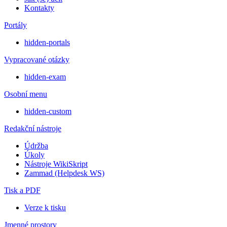
Kontakty
Portály
hidden-portals
Vypracované otázky
hidden-exam
Osobní menu
hidden-custom
Redakční nástroje
Údržba
Úkoly
Nástroje WikiSkript
Zammad (Helpdesk WS)
Tisk a PDF
Verze k tisku
Jmenné prostory