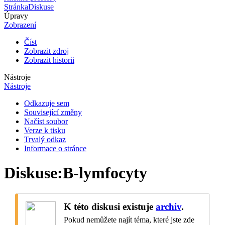
Stránka
Diskuse
Úpravy
Zobrazení
Číst
Zobrazit zdroj
Zobrazit historii
Nástroje
Nástroje
Odkazuje sem
Související změny
Načíst soubor
Verze k tisku
Trvalý odkaz
Informace o stránce
Diskuse
:
B-lymfocyty
K této diskusi existuje
archiv
.
Pokud nemůžete najít téma, které jste zde