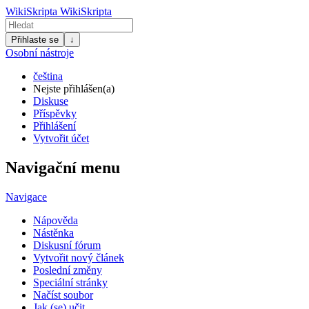
WikiSkripta
WikiSkripta
Přihlaste se
↓
Osobní nástroje
čeština
Nejste přihlášen(a)
Diskuse
Příspěvky
Přihlášení
Vytvořit účet
Navigační menu
Navigace
Nápověda
Nástěnka
Diskusní fórum
Vytvořit nový článek
Poslední změny
Speciální stránky
Načíst soubor
Jak (se) učit