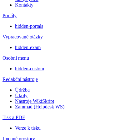
Kontakty
Portály
hidden-portals
Vypracované otázky
hidden-exam
Osobní menu
hidden-custom
Redakční nástroje
Údržba
Úkoly
Nástroje WikiSkript
Zammad (Helpdesk WS)
Tisk a PDF
Verze k tisku
Jmenné prostory