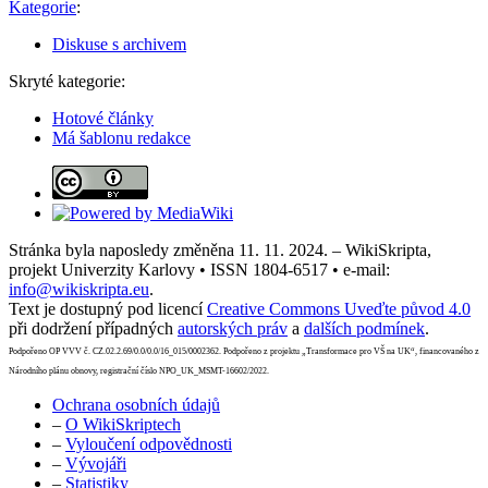
Kategorie
:
Diskuse s archivem
Skryté kategorie:
Hotové články
Má šablonu redakce
Stránka byla naposledy změněna 11. 11. 2024. – WikiSkripta,
projekt Univerzity Karlovy • ISSN 1804-6517 • e-mail:
info@wikiskripta.eu
.
Text je dostupný pod licencí
Creative Commons Uveďte původ 4.0
při dodržení případných
autorských práv
a
dalších podmínek
.
Podpořeno OP VVV č. CZ.02.2.69/0.0/0.0/16_015/0002362. Podpořeno z projektu „Transformace pro VŠ na UK“, financovaného z
Národního plánu obnovy, registrační číslo NPO_UK_MSMT-16602/2022.
Ochrana osobních údajů
–
O WikiSkriptech
–
Vyloučení odpovědnosti
–
Vývojáři
–
Statistiky