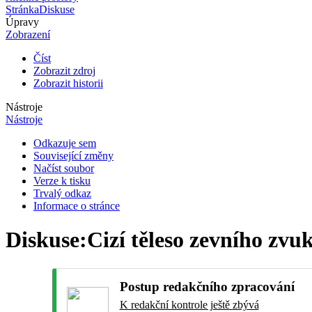
Stránka
Diskuse
Úpravy
Zobrazení
Číst
Zobrazit zdroj
Zobrazit historii
Nástroje
Nástroje
Odkazuje sem
Související změny
Načíst soubor
Verze k tisku
Trvalý odkaz
Informace o stránce
Diskuse
:
Cizí těleso zevního zv
Postup redakčního zpracování
K redakční kontrole ještě zbývá