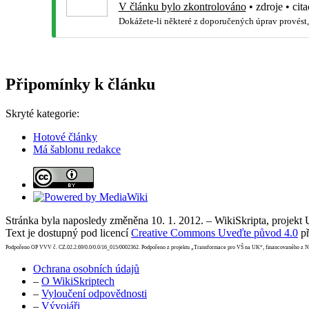
V článku bylo zkontrolováno
•
zdroje
•
cita
Dokážete-li některé z doporučených úprav provést,
Připomínky k článku
Skryté kategorie:
Hotové články
Má šablonu redakce
Stránka byla naposledy změněna 10. 1. 2012. – WikiSkripta, projekt
Text je dostupný pod licencí
Creative Commons Uveďte původ 4.0
př
Podpořeno OP VVV č. CZ.02.2.69/0.0/0.0/16_015/0002362. Podpořeno z projektu „Transformace pro VŠ na UK“, financovaného z 
Ochrana osobních údajů
–
O WikiSkriptech
–
Vyloučení odpovědnosti
–
Vývojáři