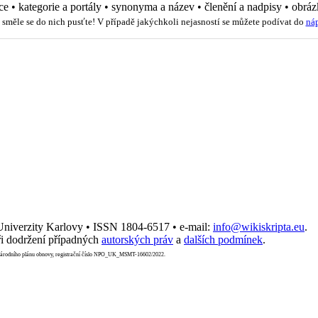
ce
•
kategorie a portály
•
synonyma a název
•
členění a nadpisy
•
obráz
 směle se do nich pusťte! V případě jakýchkoli nejasností se můžete podívat do
ná
 Univerzity Karlovy • ISSN 1804-6517 • e-mail:
info@wikiskripta.eu
.
i dodržení případných
autorských práv
a
dalších podmínek
.
Národního plánu obnovy, registrační číslo NPO_UK_MSMT-16602/2022.