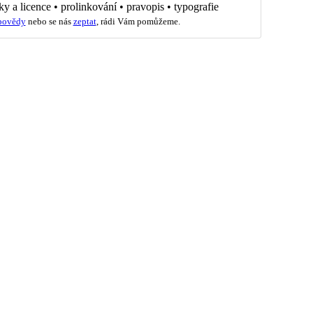
ky a licence
•
prolinkování
•
pravopis
•
typografie
povědy
nebo se nás
zeptat
, rádi Vám pomůžeme.