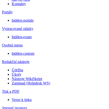
Kontakty
Portály
hidden-portals
Vypracované otázky
hidden-exam
Osobní menu
hidden-custom
Redakční nástroje
Údržba
Úkoly
Nástroje WikiSkript
Zammad (Helpdesk WS)
Tisk a PDF
Verze k tisku
Jmenné prostory