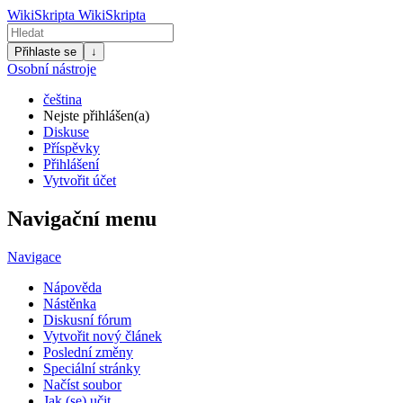
WikiSkripta
WikiSkripta
Přihlaste se
↓
Osobní nástroje
čeština
Nejste přihlášen(a)
Diskuse
Příspěvky
Přihlášení
Vytvořit účet
Navigační menu
Navigace
Nápověda
Nástěnka
Diskusní fórum
Vytvořit nový článek
Poslední změny
Speciální stránky
Načíst soubor
Jak (se) učit