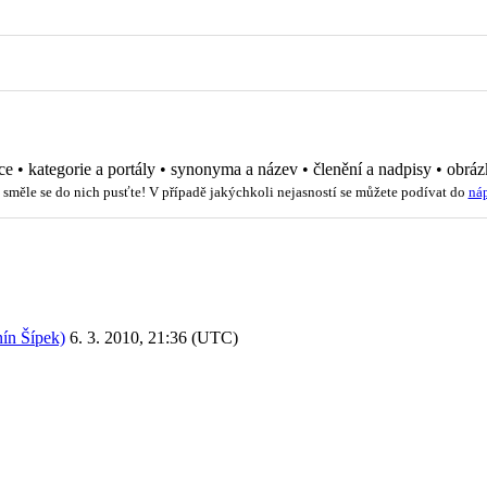
ce
•
kategorie a portály
•
synonyma a název
•
členění a nadpisy
•
obráz
 směle se do nich pusťte! V případě jakýchkoli nejasností se můžete podívat do
ná
ín Šípek)
6. 3. 2010, 21:36 (UTC)