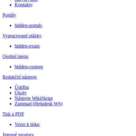
Kontakty
Portály
hidden-portals
Vypracované otázky
hidden-exam
Osobní menu
hidden-custom
Redakční nástroje
Údržba
Úkoly
Nástroje WikiSkript
Zammad (Helpdesk WS)
Tisk a PDF
Verze k tisku
Jmenné prostory