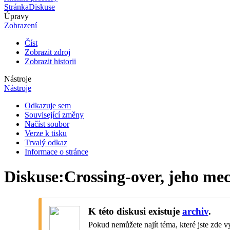
Stránka
Diskuse
Úpravy
Zobrazení
Číst
Zobrazit zdroj
Zobrazit historii
Nástroje
Nástroje
Odkazuje sem
Související změny
Načíst soubor
Verze k tisku
Trvalý odkaz
Informace o stránce
Diskuse
:
Crossing-over, jeho m
K této diskusi existuje
archiv
.
Pokud nemůžete najít téma, které jste zde vy