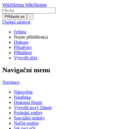
WikiSkripta
WikiSkripta
Přihlaste se
↓
Osobní nástroje
čeština
Nejste přihlášen(a)
Diskuse
Příspěvky
Přihlášení
Vytvořit účet
Navigační menu
Navigace
Nápověda
Nástěnka
Diskusní fórum
Vytvořit nový článek
Poslední změny
Speciální stránky
Načíst soubor
Jak (se) učit