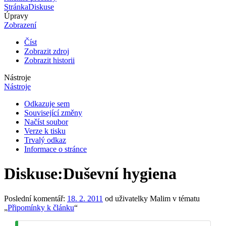
Stránka
Diskuse
Úpravy
Zobrazení
Číst
Zobrazit zdroj
Zobrazit historii
Nástroje
Nástroje
Odkazuje sem
Související změny
Načíst soubor
Verze k tisku
Trvalý odkaz
Informace o stránce
Diskuse
:
Duševní hygiena
Poslední komentář:
18. 2. 2011
od uživatelky Malim v tématu
„
Připomínky k článku
“