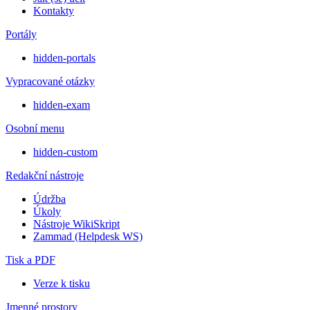
Kontakty
Portály
hidden-portals
Vypracované otázky
hidden-exam
Osobní menu
hidden-custom
Redakční nástroje
Údržba
Úkoly
Nástroje WikiSkript
Zammad (Helpdesk WS)
Tisk a PDF
Verze k tisku
Jmenné prostory