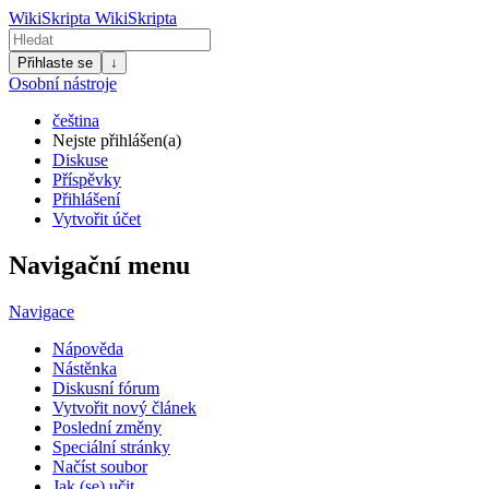
WikiSkripta
WikiSkripta
Přihlaste se
↓
Osobní nástroje
čeština
Nejste přihlášen(a)
Diskuse
Příspěvky
Přihlášení
Vytvořit účet
Navigační menu
Navigace
Nápověda
Nástěnka
Diskusní fórum
Vytvořit nový článek
Poslední změny
Speciální stránky
Načíst soubor
Jak (se) učit