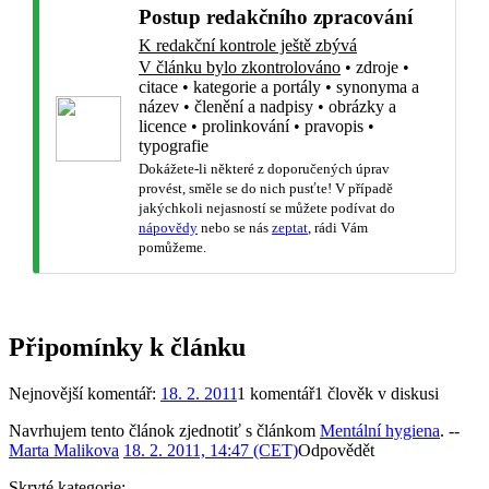
Postup redakčního zpracování
K redakční kontrole ještě zbývá
V článku bylo zkontrolováno
•
zdroje
•
citace
•
kategorie a portály
•
synonyma a
název
•
členění a nadpisy
•
obrázky a
licence
•
prolinkování
•
pravopis
•
typografie
Dokážete-li některé z doporučených úprav
provést, směle se do nich pusťte! V případě
jakýchkoli nejasností se můžete podívat do
nápovědy
nebo se nás
zeptat
, rádi Vám
pomůžeme.
Připomínky k článku
Nejnovější komentář:
18. 2. 2011
1 komentář
1 člověk v diskusi
Navrhujem tento článok zjednotiť s článkom
Mentální hygiena
. --
Marta Malikova
18. 2. 2011, 14:47 (CET)
Odpovědět
Skryté kategorie: