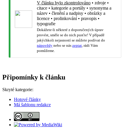
V článku bylo zkontrolováno
•
zdroje
•
citace
•
kategorie a portály
•
synonyma a
název
•
členění a nadpisy
•
obrázky a
licence
•
prolinkování
•
pravopis
•
typografie
Dokážete-li některé z doporučených úprav
provést, směle se do nich pusťte! V případě
jakýchkoli nejasností se můžete podívat do
nápovědy
nebo se nás
zeptat
, rádi Vám
pomůžeme.
Připomínky k článku
Skryté kategorie:
Hotové články
Má šablonu redakce