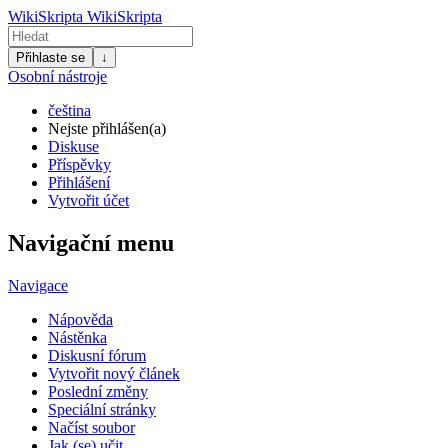
WikiSkripta
WikiSkripta
Přihlaste se
↓
Osobní nástroje
čeština
Nejste přihlášen(a)
Diskuse
Příspěvky
Přihlášení
Vytvořit účet
Navigační menu
Navigace
Nápověda
Nástěnka
Diskusní fórum
Vytvořit nový článek
Poslední změny
Speciální stránky
Načíst soubor
Jak (se) učit