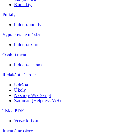
Kontakty
Portály
hidden-portals
Vypracované otázky
hidden-exam
Osobní menu
hidden-custom
Redakční nástroje
Údržba
Úkoly
Nástroje WikiSkript
Zammad (Helpdesk WS)
Tisk a PDF
Verze k tisku
Jmenné prostory