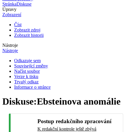
Stránka
Diskuse
Úpravy
Zobrazení
Číst
Zobrazit zdroj
Zobrazit historii
Nástroje
Nástroje
Odkazuje sem
Související změny
Načíst soubor
Verze k tisku
Trvalý odkaz
Informace o stránce
Diskuse
:
Ebsteinova anomálie
Postup redakčního zpracování
K redakční kontrole ještě zbývá