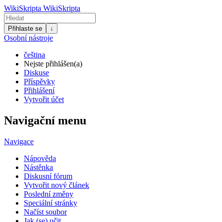
WikiSkripta
WikiSkripta
Přihlaste se
↓
Osobní nástroje
čeština
Nejste přihlášen(a)
Diskuse
Příspěvky
Přihlášení
Vytvořit účet
Navigační menu
Navigace
Nápověda
Nástěnka
Diskusní fórum
Vytvořit nový článek
Poslední změny
Speciální stránky
Načíst soubor
Jak (se) učit