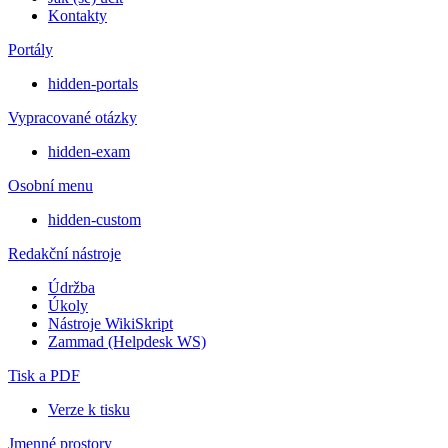
Kontakty
Portály
hidden-portals
Vypracované otázky
hidden-exam
Osobní menu
hidden-custom
Redakční nástroje
Údržba
Úkoly
Nástroje WikiSkript
Zammad (Helpdesk WS)
Tisk a PDF
Verze k tisku
Jmenné prostory