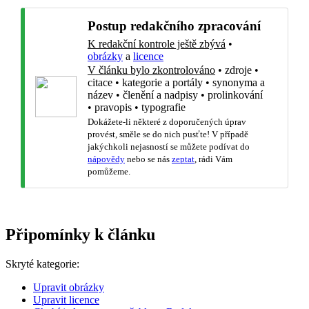
Postup redakčního zpracování
K redakční kontrole ještě zbývá
•
obrázky
a
licence
V článku bylo zkontrolováno
•
zdroje
•
citace
•
kategorie a portály
•
synonyma a
název
•
členění a nadpisy
•
prolinkování
•
pravopis
•
typografie
Dokážete-li některé z doporučených úprav
provést, směle se do nich pusťte! V případě
jakýchkoli nejasností se můžete podívat do
nápovědy
nebo se nás
zeptat
, rádi Vám
pomůžeme.
Připomínky k článku
Skryté kategorie:
Upravit obrázky
Upravit licence