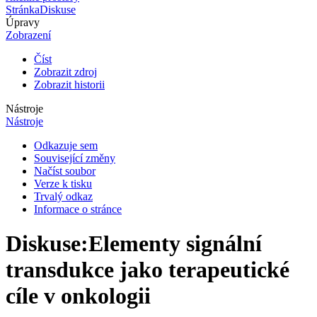
Stránka
Diskuse
Úpravy
Zobrazení
Číst
Zobrazit zdroj
Zobrazit historii
Nástroje
Nástroje
Odkazuje sem
Související změny
Načíst soubor
Verze k tisku
Trvalý odkaz
Informace o stránce
Diskuse
:
Elementy signální
transdukce jako terapeutické
cíle v onkologii