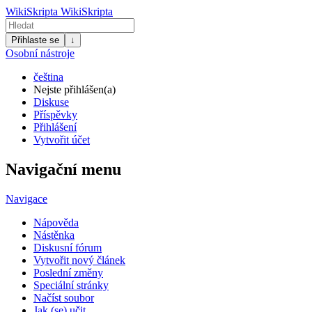
WikiSkripta
WikiSkripta
Přihlaste se
↓
Osobní nástroje
čeština
Nejste přihlášen(a)
Diskuse
Příspěvky
Přihlášení
Vytvořit účet
Navigační menu
Navigace
Nápověda
Nástěnka
Diskusní fórum
Vytvořit nový článek
Poslední změny
Speciální stránky
Načíst soubor
Jak (se) učit