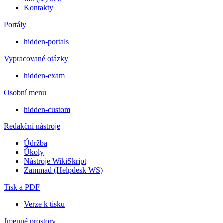
Kontakty
Portály
hidden-portals
Vypracované otázky
hidden-exam
Osobní menu
hidden-custom
Redakční nástroje
Údržba
Úkoly
Nástroje WikiSkript
Zammad (Helpdesk WS)
Tisk a PDF
Verze k tisku
Jmenné prostory