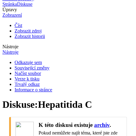
Stránka
Diskuse
Úpravy
Zobrazení
Číst
Zobrazit zdroj
Zobrazit historii
Nástroje
Nástroje
Odkazuje sem
Související změny
Načíst soubor
Verze k tisku
Trvalý odkaz
Informace o stránce
Diskuse
:
Hepatitida C
K této diskusi existuje
archiv
.
Pokud nemůžete najít téma, které jste zde