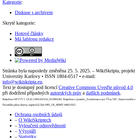
Kategorie
:
Diskuse s archivem
Skryté kategorie:
Hotové články
Má šablonu redakce
Stránka byla naposledy změněna 25. 5. 2025. – WikiSkripta, projekt
Univerzity Karlovy • ISSN 1804-6517 • e-mail:
info@wikiskripta.eu
.
Text je dostupný pod licencí
Creative Commons Uveďte původ 4.0
při dodržení případných
autorských práv
a
dalších podmínek
.
Podpořeno OP VVV č. CZ.02.2.69/0.0/0.0/16_015/0002362. Podpořeno z projektu „Transformace pro VŠ na UK“, financovaného z
Národního plánu obnovy, registrační číslo NPO_UK_MSMT-16602/2022.
Ochrana osobních údajů
–
O WikiSkriptech
–
Vyloučení odpovědnosti
–
Vývojáři
–
Statistiky