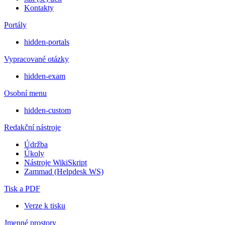
Kontakty
Portály
hidden-portals
Vypracované otázky
hidden-exam
Osobní menu
hidden-custom
Redakční nástroje
Údržba
Úkoly
Nástroje WikiSkript
Zammad (Helpdesk WS)
Tisk a PDF
Verze k tisku
Jmenné prostory