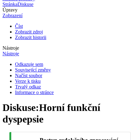
Stránka
Diskuse
Úpravy
Zobrazení
Číst
Zobrazit zdroj
Zobrazit historii
Nástroje
Nástroje
Odkazuje sem
Související změny
Načíst soubor
Verze k tisku
Trvalý odkaz
Informace o stránce
Diskuse
:
Horní funkční
dyspepsie