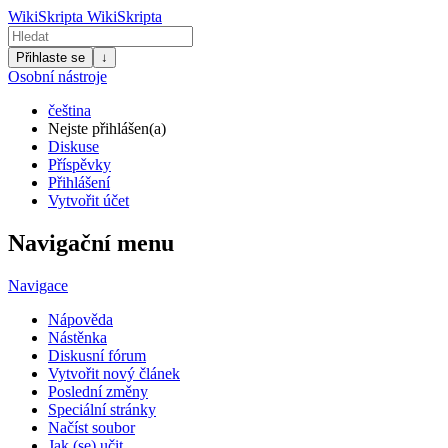
WikiSkripta
WikiSkripta
Přihlaste se
↓
Osobní nástroje
čeština
Nejste přihlášen(a)
Diskuse
Příspěvky
Přihlášení
Vytvořit účet
Navigační menu
Navigace
Nápověda
Nástěnka
Diskusní fórum
Vytvořit nový článek
Poslední změny
Speciální stránky
Načíst soubor
Jak (se) učit