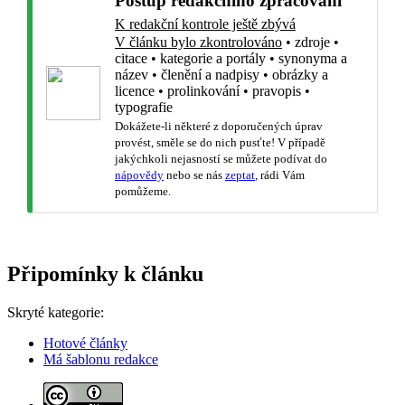
Postup redakčního zpracování
K redakční kontrole ještě zbývá
V článku bylo zkontrolováno
•
zdroje
•
citace
•
kategorie a portály
•
synonyma a
název
•
členění a nadpisy
•
obrázky a
licence
•
prolinkování
•
pravopis
•
typografie
Dokážete-li některé z doporučených úprav
provést, směle se do nich pusťte! V případě
jakýchkoli nejasností se můžete podívat do
nápovědy
nebo se nás
zeptat
, rádi Vám
pomůžeme.
Připomínky k článku
Skryté kategorie:
Hotové články
Má šablonu redakce