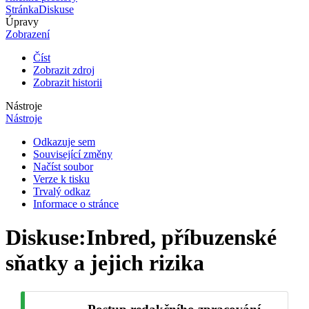
Stránka
Diskuse
Úpravy
Zobrazení
Číst
Zobrazit zdroj
Zobrazit historii
Nástroje
Nástroje
Odkazuje sem
Související změny
Načíst soubor
Verze k tisku
Trvalý odkaz
Informace o stránce
Diskuse
:
Inbred, příbuzenské
sňatky a jejich rizika