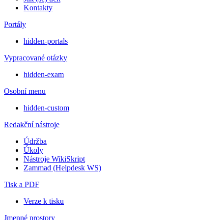
Kontakty
Portály
hidden-portals
Vypracované otázky
hidden-exam
Osobní menu
hidden-custom
Redakční nástroje
Údržba
Úkoly
Nástroje WikiSkript
Zammad (Helpdesk WS)
Tisk a PDF
Verze k tisku
Jmenné prostory