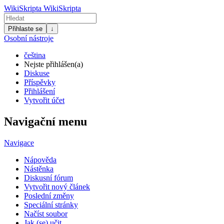
WikiSkripta
WikiSkripta
Přihlaste se
↓
Osobní nástroje
čeština
Nejste přihlášen(a)
Diskuse
Příspěvky
Přihlášení
Vytvořit účet
Navigační menu
Navigace
Nápověda
Nástěnka
Diskusní fórum
Vytvořit nový článek
Poslední změny
Speciální stránky
Načíst soubor
Jak (se) učit