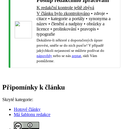
Postup redakčního zpracování
K redakční kontrole ještě zbývá
V článku bylo zkontrolováno
•
zdroje
•
citace
•
kategorie a portály
•
synonyma a
název
•
členění a nadpisy
•
obrázky a
licence
•
prolinkování
•
pravopis
•
typografie
Dokážete-li některé z doporučených úprav
provést, směle se do nich pusťte! V případě
jakýchkoli nejasností se můžete podívat do
nápovědy
nebo se nás
zeptat
, rádi Vám
pomůžeme.
Připomínky k článku
Skryté kategorie:
Hotové články
Má šablonu redakce