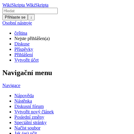
WikiSkripta
WikiSkripta
Přihlaste se
↓
Osobní nástroje
čeština
Nejste přihlášen(a)
Diskuse
Příspěvky
Přihlášení
Vytvořit účet
Navigační menu
Navigace
Nápověda
Nástěnka
Diskusní fórum
Vytvořit nový článek
Poslední změny
Speciální stránky
Načíst soubor
Jak (se) učit