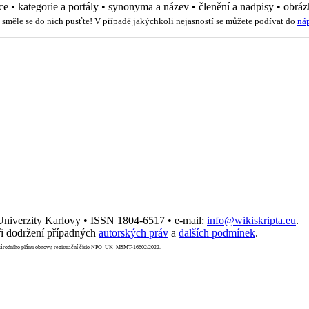
ce
•
kategorie a portály
•
synonyma a název
•
členění a nadpisy
•
obráz
 směle se do nich pusťte! V případě jakýchkoli nejasností se můžete podívat do
ná
 Univerzity Karlovy • ISSN 1804-6517 • e-mail:
info@wikiskripta.eu
.
i dodržení případných
autorských práv
a
dalších podmínek
.
Národního plánu obnovy, registrační číslo NPO_UK_MSMT-16602/2022.