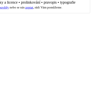
ky a licence
•
prolinkování
•
pravopis
•
typografie
povědy
nebo se nás
zeptat
, rádi Vám pomůžeme.