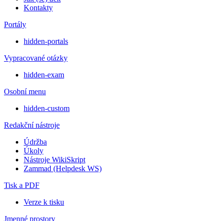
Kontakty
Portály
hidden-portals
Vypracované otázky
hidden-exam
Osobní menu
hidden-custom
Redakční nástroje
Údržba
Úkoly
Nástroje WikiSkript
Zammad (Helpdesk WS)
Tisk a PDF
Verze k tisku
Jmenné prostory