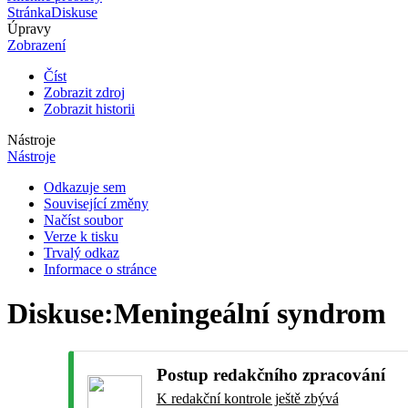
Stránka
Diskuse
Úpravy
Zobrazení
Číst
Zobrazit zdroj
Zobrazit historii
Nástroje
Nástroje
Odkazuje sem
Související změny
Načíst soubor
Verze k tisku
Trvalý odkaz
Informace o stránce
Diskuse
:
Meningeální syndrom
Postup redakčního zpracování
K redakční kontrole ještě zbývá