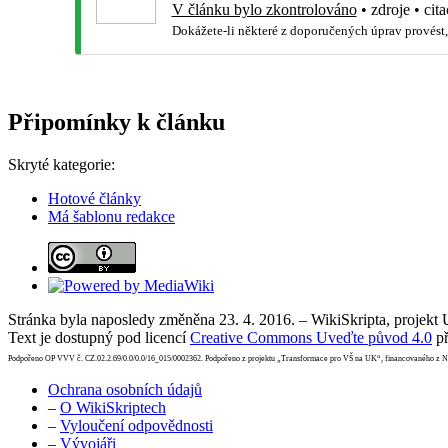
V článku bylo zkontrolováno
•
zdroje
•
cita
Dokážete-li některé z doporučených úprav provést,
Připomínky k článku
Skryté kategorie:
Hotové články
Má šablonu redakce
Stránka byla naposledy změněna 23. 4. 2016. – WikiSkripta, projekt
Text je dostupný pod licencí
Creative Commons Uveďte původ 4.0
př
Podpořeno OP VVV č. CZ.02.2.69/0.0/0.0/16_015/0002362. Podpořeno z projektu „Transformace pro VŠ na UK“, financovaného z 
Ochrana osobních údajů
–
O WikiSkriptech
–
Vyloučení odpovědnosti
–
Vývojáři