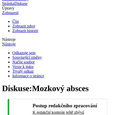
Stránka
Diskuse
Úpravy
Zobrazení
Číst
Zobrazit zdroj
Zobrazit historii
Nástroje
Nástroje
Odkazuje sem
Související změny
Načíst soubor
Verze k tisku
Trvalý odkaz
Informace o stránce
Diskuse
:
Mozkový absces
Postup redakčního zpracování
K redakční kontrole ještě zbývá