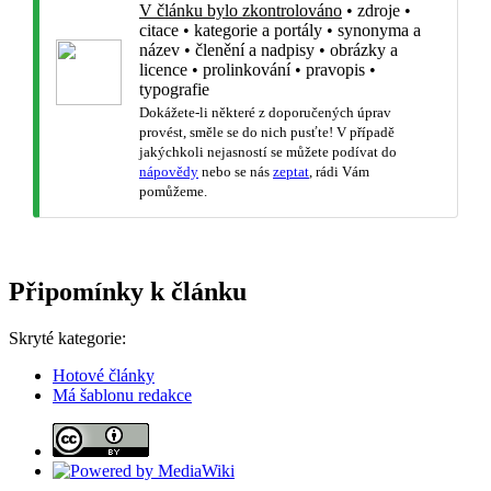
V článku bylo zkontrolováno
•
zdroje
•
citace
•
kategorie a portály
•
synonyma a
název
•
členění a nadpisy
•
obrázky a
licence
•
prolinkování
•
pravopis
•
typografie
Dokážete-li některé z doporučených úprav
provést, směle se do nich pusťte! V případě
jakýchkoli nejasností se můžete podívat do
nápovědy
nebo se nás
zeptat
, rádi Vám
pomůžeme.
Připomínky k článku
Skryté kategorie:
Hotové články
Má šablonu redakce