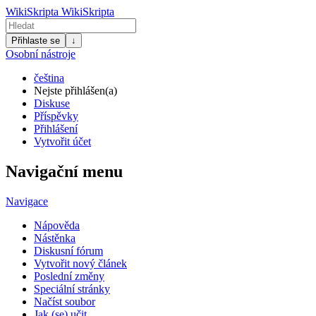
WikiSkripta
WikiSkripta
Přihlaste se
↓
Osobní nástroje
čeština
Nejste přihlášen(a)
Diskuse
Příspěvky
Přihlášení
Vytvořit účet
Navigační menu
Navigace
Nápověda
Nástěnka
Diskusní fórum
Vytvořit nový článek
Poslední změny
Speciální stránky
Načíst soubor
Jak (se) učit