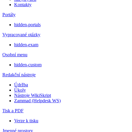
Kontakty
Portály
hidden-portals
Vypracované otázky
hidden-exam
Osobní menu
hidden-custom
Redakční nástroje
Údržba
Úkoly
Nástroje WikiSkript
Zammad (Helpdesk WS)
Tisk a PDF
Verze k tisku
Jmenné prostory