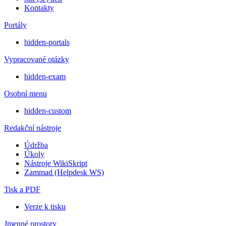
Kontakty
Portály
hidden-portals
Vypracované otázky
hidden-exam
Osobní menu
hidden-custom
Redakční nástroje
Údržba
Úkoly
Nástroje WikiSkript
Zammad (Helpdesk WS)
Tisk a PDF
Verze k tisku
Jmenné prostory