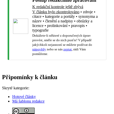
Postup redakčního zpracování
K redakční kontrole ještě zbývá
V článku bylo zkontrolováno
•
zdroje
•
citace
•
kategorie a portály
•
synonyma a
název
•
členění a nadpisy
•
obrázky a
licence
•
prolinkování
•
pravopis
•
typografie
Dokážete-li některé z doporučených úprav
provést, směle se do nich pusťte! V případě
jakýchkoli nejasností se můžete podívat do
nápovědy
nebo se nás
zeptat
, rádi Vám
pomůžeme.
Připomínky k článku
Skryté kategorie:
Hotové články
Má šablonu redakce