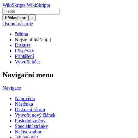
WikiSkripta
WikiSkripta
Přihlaste se
↓
Osobní nástroje
čeština
Nejste přihlášen(a)
Diskuse
Příspěvky
Přihlášení
Vytvořit účet
Navigační menu
Navigace
Nápověda
Nástěnka
Diskusní fórum
Vytvořit nový článek
Poslední změny
Speciální stránky
Načíst soubor
Jak (se) učit