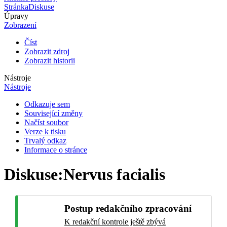
Stránka
Diskuse
Úpravy
Zobrazení
Číst
Zobrazit zdroj
Zobrazit historii
Nástroje
Nástroje
Odkazuje sem
Související změny
Načíst soubor
Verze k tisku
Trvalý odkaz
Informace o stránce
Diskuse
:
Nervus facialis
Postup redakčního zpracování
K redakční kontrole ještě zbývá