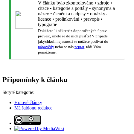
V článku bylo zkontrolováno
•
zdroje
•
citace
•
kategorie a portály
•
synonyma a
název
•
členění a nadpisy
•
obrázky a
licence
•
prolinkování
•
pravopis
•
typografie
Dokážete-li některé z doporučených úprav
provést, směle se do nich pusťte! V případě
jakýchkoli nejasností se můžete podívat do
nápovědy
nebo se nás
zeptat
, rádi Vám
pomůžeme.
Připomínky k článku
Skryté kategorie:
Hotové články
Má šablonu redakce