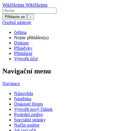
WikiSkripta
WikiSkripta
Přihlaste se
↓
Osobní nástroje
čeština
Nejste přihlášen(a)
Diskuse
Příspěvky
Přihlášení
Vytvořit účet
Navigační menu
Navigace
Nápověda
Nástěnka
Diskusní fórum
Vytvořit nový článek
Poslední změny
Speciální stránky
Načíst soubor
Jak (se) učit