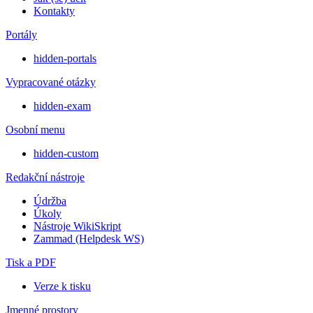
Kontakty
Portály
hidden-portals
Vypracované otázky
hidden-exam
Osobní menu
hidden-custom
Redakční nástroje
Údržba
Úkoly
Nástroje WikiSkript
Zammad (Helpdesk WS)
Tisk a PDF
Verze k tisku
Jmenné prostory