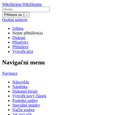
WikiSkripta
WikiSkripta
Přihlaste se
↓
Osobní nástroje
čeština
Nejste přihlášen(a)
Diskuse
Příspěvky
Přihlášení
Vytvořit účet
Navigační menu
Navigace
Nápověda
Nástěnka
Diskusní fórum
Vytvořit nový článek
Poslední změny
Speciální stránky
Načíst soubor
Jak (se) učit