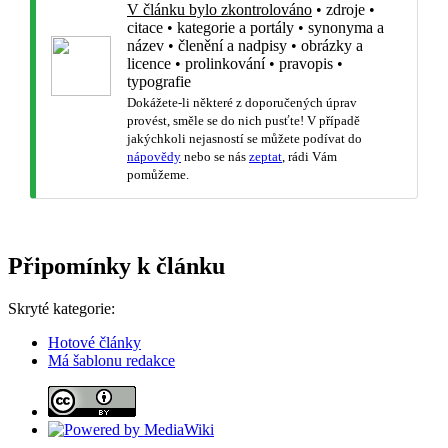
V článku bylo zkontrolováno
•
zdroje
•
citace
•
kategorie a portály
•
synonyma a
název
•
členění a nadpisy
•
obrázky a
licence
•
prolinkování
•
pravopis
•
typografie
Dokážete-li některé z doporučených úprav
provést, směle se do nich pusťte! V případě
jakýchkoli nejasností se můžete podívat do
nápovědy
nebo se nás
zeptat
, rádi Vám
pomůžeme.
Připomínky k článku
Skryté kategorie:
Hotové články
Má šablonu redakce