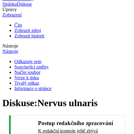
Stránka
Diskuse
Úpravy
Zobrazení
Číst
Zobrazit zdroj
Zobrazit historii
Nástroje
Nástroje
Odkazuje sem
Související změny
Načíst soubor
Verze k tisku
Trvalý odkaz
Informace o stránce
Diskuse
:
Nervus ulnaris
Postup redakčního zpracování
K redakční kontrole ještě zbývá