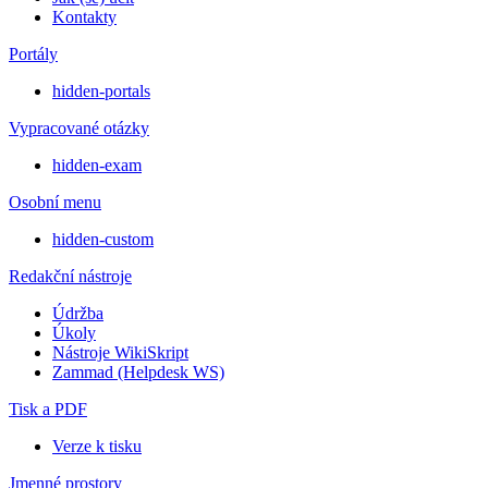
Kontakty
Portály
hidden-portals
Vypracované otázky
hidden-exam
Osobní menu
hidden-custom
Redakční nástroje
Údržba
Úkoly
Nástroje WikiSkript
Zammad (Helpdesk WS)
Tisk a PDF
Verze k tisku
Jmenné prostory