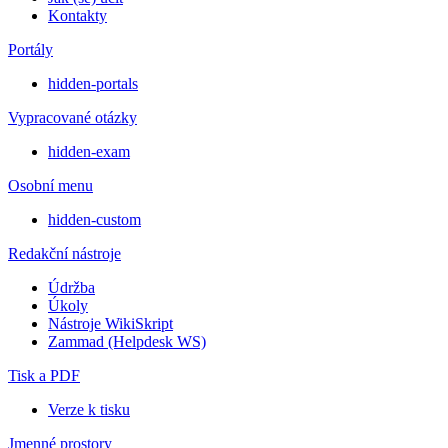
Kontakty
Portály
hidden-portals
Vypracované otázky
hidden-exam
Osobní menu
hidden-custom
Redakční nástroje
Údržba
Úkoly
Nástroje WikiSkript
Zammad (Helpdesk WS)
Tisk a PDF
Verze k tisku
Jmenné prostory