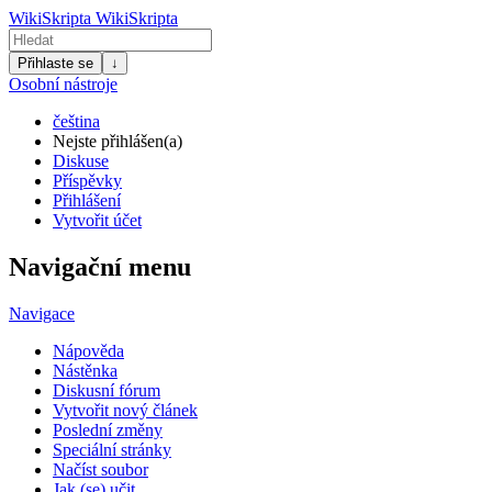
WikiSkripta
WikiSkripta
Přihlaste se
↓
Osobní nástroje
čeština
Nejste přihlášen(a)
Diskuse
Příspěvky
Přihlášení
Vytvořit účet
Navigační menu
Navigace
Nápověda
Nástěnka
Diskusní fórum
Vytvořit nový článek
Poslední změny
Speciální stránky
Načíst soubor
Jak (se) učit