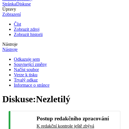
Stránka
Diskuse
Úpravy
Zobrazení
Číst
Zobrazit zdroj
Zobrazit historii
Nástroje
Nástroje
Odkazuje sem
Související změny
Načíst soubor
Verze k tisku
Trvalý odkaz
Informace o stránce
Diskuse
:
Nezletilý
Postup redakčního zpracování
K redakční kontrole ještě zbývá