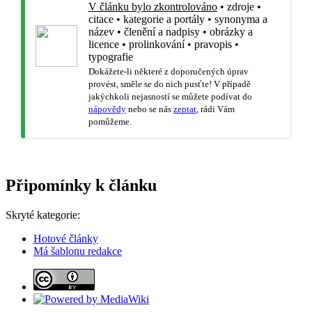
V článku bylo zkontrolováno
•
zdroje
•
citace
•
kategorie a portály
•
synonyma a
název
•
členění a nadpisy
•
obrázky a
licence
•
prolinkování
•
pravopis
•
typografie
Dokážete-li některé z doporučených úprav
provést, směle se do nich pusťte! V případě
jakýchkoli nejasností se můžete podívat do
nápovědy
nebo se nás
zeptat
, rádi Vám
pomůžeme.
Připomínky k článku
Skryté kategorie:
Hotové články
Má šablonu redakce