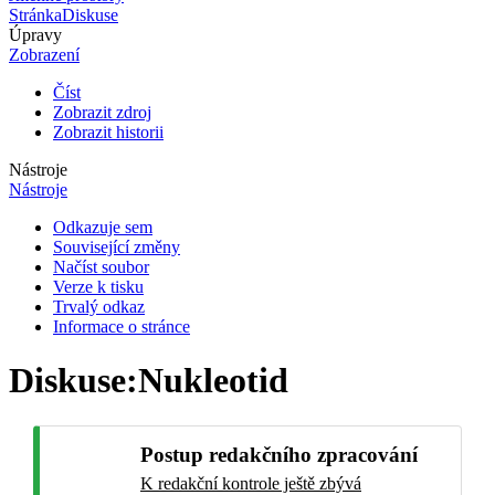
Stránka
Diskuse
Úpravy
Zobrazení
Číst
Zobrazit zdroj
Zobrazit historii
Nástroje
Nástroje
Odkazuje sem
Související změny
Načíst soubor
Verze k tisku
Trvalý odkaz
Informace o stránce
Diskuse
:
Nukleotid
Postup redakčního zpracování
K redakční kontrole ještě zbývá