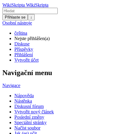
WikiSkripta
WikiSkripta
Přihlaste se
↓
Osobní nástroje
čeština
Nejste přihlášen(a)
Diskuse
Příspěvky
Přihlášení
Vytvořit účet
Navigační menu
Navigace
Nápověda
Nástěnka
Diskusní fórum
Vytvořit nový článek
Poslední změny
Speciální stránky
Načíst soubor
Jak (se) učit