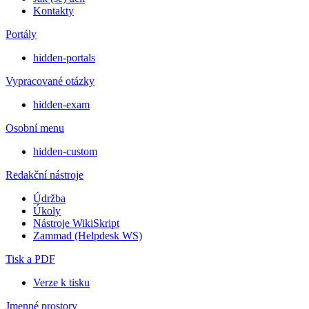
Kontakty
Portály
hidden-portals
Vypracované otázky
hidden-exam
Osobní menu
hidden-custom
Redakční nástroje
Údržba
Úkoly
Nástroje WikiSkript
Zammad (Helpdesk WS)
Tisk a PDF
Verze k tisku
Jmenné prostory