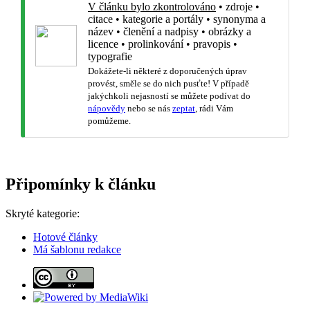
V článku bylo zkontrolováno
•
zdroje
•
citace
•
kategorie a portály
•
synonyma a
název
•
členění a nadpisy
•
obrázky a
licence
•
prolinkování
•
pravopis
•
typografie
Dokážete-li některé z doporučených úprav
provést, směle se do nich pusťte! V případě
jakýchkoli nejasností se můžete podívat do
nápovědy
nebo se nás
zeptat
, rádi Vám
pomůžeme.
Připomínky k článku
Skryté kategorie:
Hotové články
Má šablonu redakce