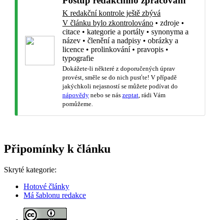
Postup redakčního zpracování
K redakční kontrole ještě zbývá
V článku bylo zkontrolováno
•
zdroje
•
citace
•
kategorie a portály
•
synonyma a
název
•
členění a nadpisy
•
obrázky a
licence
•
prolinkování
•
pravopis
•
typografie
Dokážete-li některé z doporučených úprav
provést, směle se do nich pusťte! V případě
jakýchkoli nejasností se můžete podívat do
nápovědy
nebo se nás
zeptat
, rádi Vám
pomůžeme.
Připomínky k článku
Skryté kategorie:
Hotové články
Má šablonu redakce