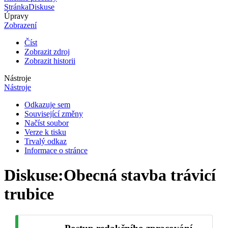
Stránka
Diskuse
Úpravy
Zobrazení
Číst
Zobrazit zdroj
Zobrazit historii
Nástroje
Nástroje
Odkazuje sem
Související změny
Načíst soubor
Verze k tisku
Trvalý odkaz
Informace o stránce
Diskuse
:
Obecná stavba trávicí
trubice