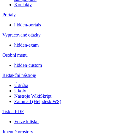
Kontakty
Portály
hidden-portals
Vypracované otázky
hidden-exam
Osobní menu
hidden-custom
Redakční nástroje
Údržba
Úkoly
Nástroje WikiSkript
Zammad (Helpdesk WS)
Tisk a PDF
Verze k tisku
Jmenné prostory