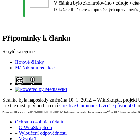
V článku bylo zkontrolováno
•
zdroje
•
cita
Dokážete-li některé z doporučených úprav provést,
Připomínky k článku
Skryté kategorie:
Hotové články
Má šablonu redakce
Stránka byla naposledy změněna 10. 1. 2012. – WikiSkripta, projekt
Text je dostupný pod licencí
Creative Commons Uveďte původ 4.0
př
Podpořeno OP VVV č. CZ.02.2.69/0.0/0.0/16_015/0002362. Podpořeno z projektu „Transformace pro VŠ na UK“, financovaného z 
Ochrana osobních údajů
–
O WikiSkriptech
–
Vyloučení odpovědnosti
–
Vývojáři