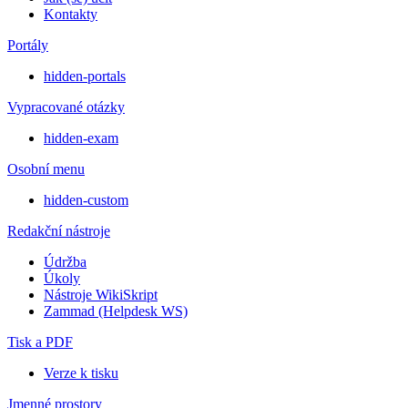
Kontakty
Portály
hidden-portals
Vypracované otázky
hidden-exam
Osobní menu
hidden-custom
Redakční nástroje
Údržba
Úkoly
Nástroje WikiSkript
Zammad (Helpdesk WS)
Tisk a PDF
Verze k tisku
Jmenné prostory