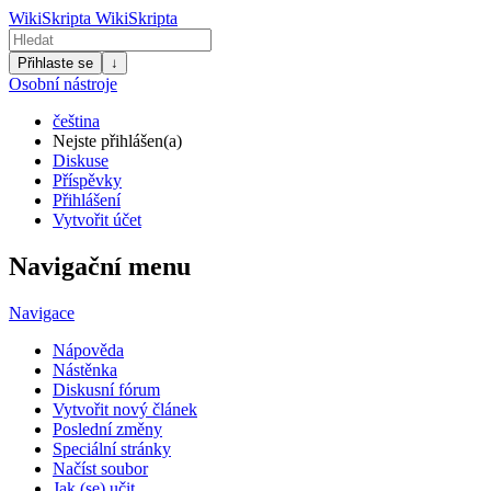
WikiSkripta
WikiSkripta
Přihlaste se
↓
Osobní nástroje
čeština
Nejste přihlášen(a)
Diskuse
Příspěvky
Přihlášení
Vytvořit účet
Navigační menu
Navigace
Nápověda
Nástěnka
Diskusní fórum
Vytvořit nový článek
Poslední změny
Speciální stránky
Načíst soubor
Jak (se) učit