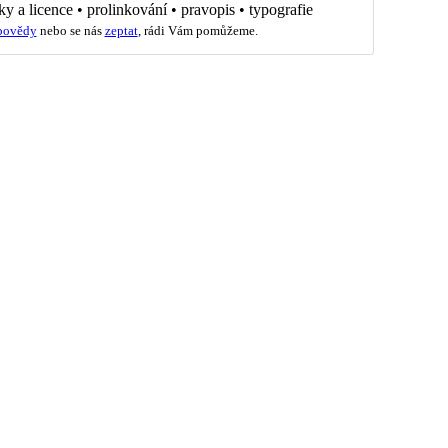
ky a licence
•
prolinkování
•
pravopis
•
typografie
povědy
nebo se nás
zeptat
, rádi Vám pomůžeme.