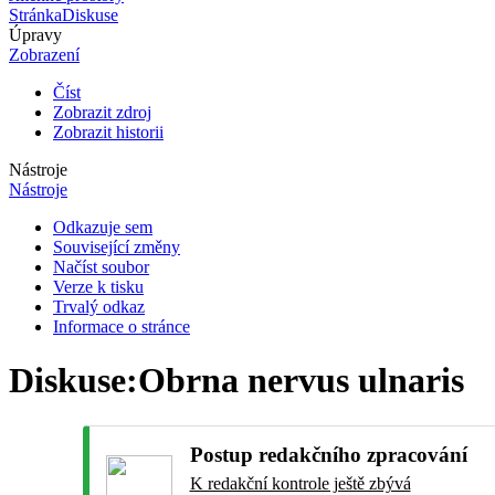
Stránka
Diskuse
Úpravy
Zobrazení
Číst
Zobrazit zdroj
Zobrazit historii
Nástroje
Nástroje
Odkazuje sem
Související změny
Načíst soubor
Verze k tisku
Trvalý odkaz
Informace o stránce
Diskuse
:
Obrna nervus ulnaris
Postup redakčního zpracování
K redakční kontrole ještě zbývá