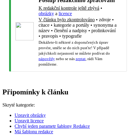
Postup redakčního zpracování
K redakční kontrole ještě zbývá
•
obrázky
a
licence
V článku bylo zkontrolováno
•
zdroje
•
citace
•
kategorie a portály
•
synonyma a
název
•
členění a nadpisy
•
prolinkování
•
pravopis
•
typografie
Dokážete-li některé z doporučených úprav
provést, směle se do nich pusťte! V případě
jakýchkoli nejasností se můžete podívat do
nápovědy
nebo se nás
zeptat
, rádi Vám
pomůžeme.
Připomínky k článku
Skryté kategorie:
Upravit obrázky
Upravit licence
Chybí jeden parametr šablony Redakce
Má šablonu redakce