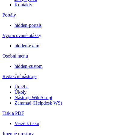
Kontakty
Portály
hidden-portals
Vypracované otázky
hidden-exam
Osobní menu
hidden-custom
Redakční nástroje
Údržba
Úkoly
Nástroje WikiSkript
Zammad (Helpdesk WS)
Tisk a PDF
Verze k tisku
Jmenné prostory