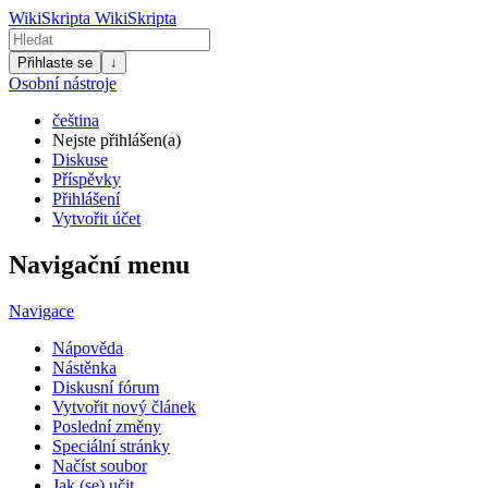
WikiSkripta
WikiSkripta
Přihlaste se
↓
Osobní nástroje
čeština
Nejste přihlášen(a)
Diskuse
Příspěvky
Přihlášení
Vytvořit účet
Navigační menu
Navigace
Nápověda
Nástěnka
Diskusní fórum
Vytvořit nový článek
Poslední změny
Speciální stránky
Načíst soubor
Jak (se) učit