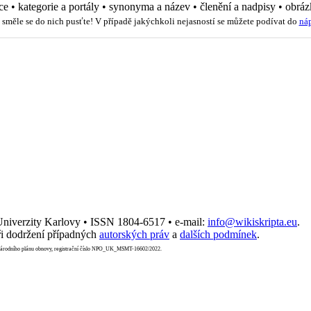
ce
•
kategorie a portály
•
synonyma a název
•
členění a nadpisy
•
obráz
 směle se do nich pusťte! V případě jakýchkoli nejasností se můžete podívat do
ná
 Univerzity Karlovy • ISSN 1804-6517 • e-mail:
info@wikiskripta.eu
.
i dodržení případných
autorských práv
a
dalších podmínek
.
Národního plánu obnovy, registrační číslo NPO_UK_MSMT-16602/2022.