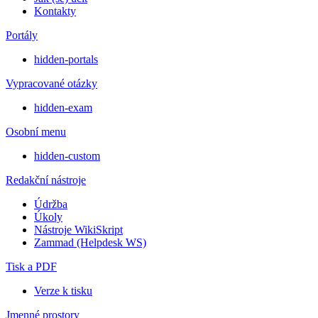
Kontakty
Portály
hidden-portals
Vypracované otázky
hidden-exam
Osobní menu
hidden-custom
Redakční nástroje
Údržba
Úkoly
Nástroje WikiSkript
Zammad (Helpdesk WS)
Tisk a PDF
Verze k tisku
Jmenné prostory