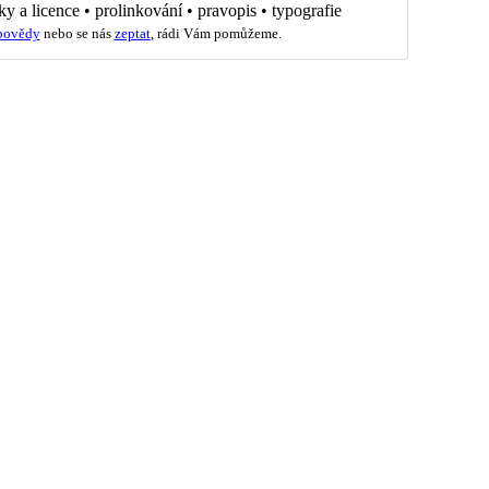
ky a licence
•
prolinkování
•
pravopis
•
typografie
povědy
nebo se nás
zeptat
, rádi Vám pomůžeme.