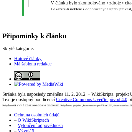
V článku bylo zkontrolováno
•
zdroje
•
cita
Dokážete-li některé z doporučených úprav provést,
Připomínky k článku
Skryté kategorie:
Hotové články
Má šablonu redakce
Stránka byla naposledy změněna 11. 2. 2012. – WikiSkripta, projekt
Text je dostupný pod licencí
Creative Commons Uveďte původ 4.0
př
Podpořeno OP VVV č. CZ.02.2.69/0.0/0.0/16_015/0002362. Podpořeno z projektu „Transformace pro VŠ na UK“, financovaného z 
Ochrana osobních údajů
–
O WikiSkriptech
–
Vyloučení odpovědnosti
–
Vývojáři