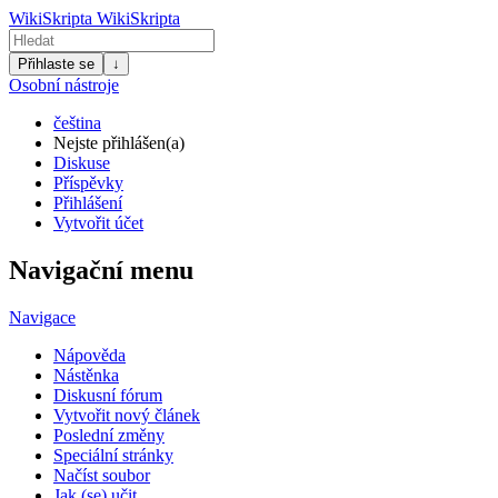
WikiSkripta
WikiSkripta
Přihlaste se
↓
Osobní nástroje
čeština
Nejste přihlášen(a)
Diskuse
Příspěvky
Přihlášení
Vytvořit účet
Navigační menu
Navigace
Nápověda
Nástěnka
Diskusní fórum
Vytvořit nový článek
Poslední změny
Speciální stránky
Načíst soubor
Jak (se) učit