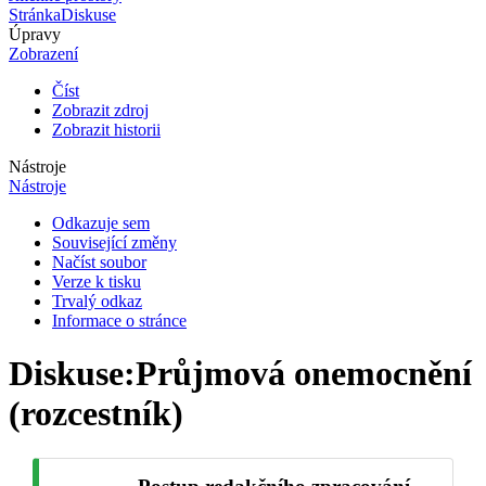
Stránka
Diskuse
Úpravy
Zobrazení
Číst
Zobrazit zdroj
Zobrazit historii
Nástroje
Nástroje
Odkazuje sem
Související změny
Načíst soubor
Verze k tisku
Trvalý odkaz
Informace o stránce
Diskuse
:
Průjmová onemocnění
(rozcestník)