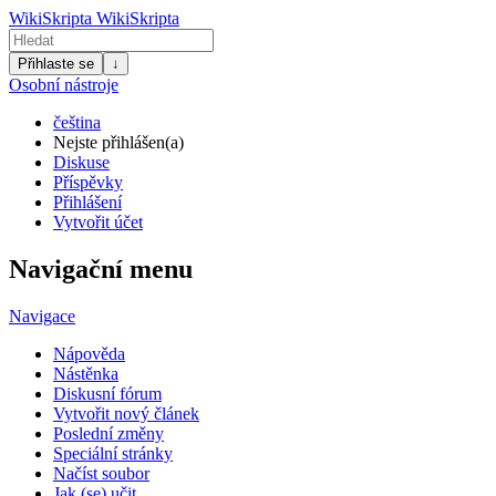
WikiSkripta
WikiSkripta
Přihlaste se
↓
Osobní nástroje
čeština
Nejste přihlášen(a)
Diskuse
Příspěvky
Přihlášení
Vytvořit účet
Navigační menu
Navigace
Nápověda
Nástěnka
Diskusní fórum
Vytvořit nový článek
Poslední změny
Speciální stránky
Načíst soubor
Jak (se) učit