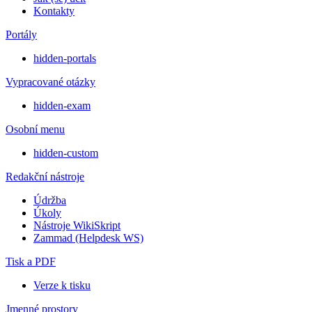
Kontakty
Portály
hidden-portals
Vypracované otázky
hidden-exam
Osobní menu
hidden-custom
Redakční nástroje
Údržba
Úkoly
Nástroje WikiSkript
Zammad (Helpdesk WS)
Tisk a PDF
Verze k tisku
Jmenné prostory