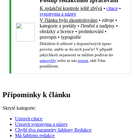
Postup redakčního zpracování
K redakční kontrole ještě zbývá
•
citace
•
synonyma a název
V článku bylo zkontrolováno
•
zdroje
•
kategorie a portály
•
členění a nadpisy
•
obrázky a licence
•
prolinkování
•
pravopis
•
typografie
Dokážete-li některé z doporučených úprav
provést, směle se do nich pusťte! V případě
jakýchkoli nejasností se můžete podívat do
nápovědy
nebo se nás
zeptat
, rádi Vám
pomůžeme.
Připomínky k článku
Skryté kategorie:
Upravit citace
Upravit synonyma a název
Chybí dva parametry šablony Redakce
Má šablonu redakce