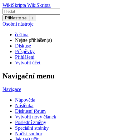
WikiSkripta
WikiSkripta
Přihlaste se
↓
Osobní nástroje
čeština
Nejste přihlášen(a)
Diskuse
Příspěvky
Přihlášení
Vytvořit účet
Navigační menu
Navigace
Nápověda
Nástěnka
Diskusní fórum
Vytvořit nový článek
Poslední změny
Speciální stránky
Načíst soubor
Jak (se) učit