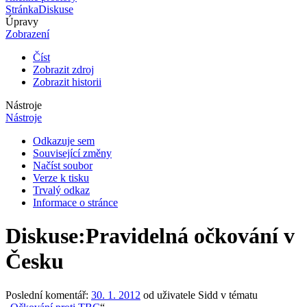
Stránka
Diskuse
Úpravy
Zobrazení
Číst
Zobrazit zdroj
Zobrazit historii
Nástroje
Nástroje
Odkazuje sem
Související změny
Načíst soubor
Verze k tisku
Trvalý odkaz
Informace o stránce
Diskuse
:
Pravidelná očkování v
Česku
Poslední komentář:
30. 1. 2012
od uživatele Sidd v tématu