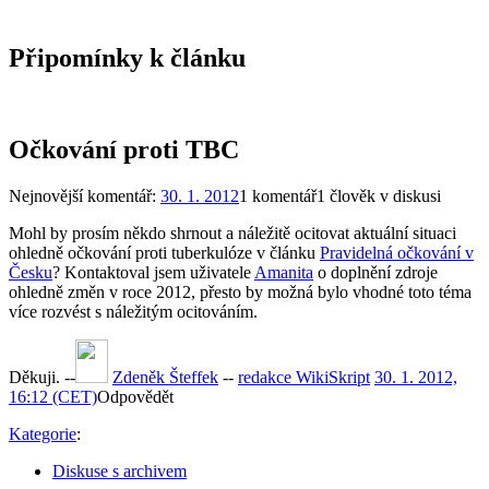
Připomínky k článku
Očkování proti TBC
Nejnovější komentář:
30. 1. 2012
1 komentář
1 člověk v diskusi
Mohl by prosím někdo shrnout a náležitě ocitovat aktuální situaci
ohledně očkování proti tuberkulóze v článku
Pravidelná očkování v
Česku
? Kontaktoval jsem uživatele
Amanita
o doplnění zdroje
ohledně změn v roce 2012, přesto by možná bylo vhodné toto téma
více rozvést s náležitým ocitováním.
Děkuji. --
Zdeněk Šteffek
--
redakce WikiSkript
30. 1. 2012,
16:12 (CET)
Odpovědět
Kategorie
:
Diskuse s archivem