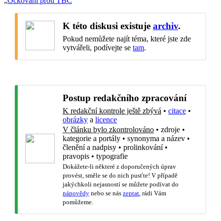
„
Očkování proti TBC
“
K této diskusi existuje
archiv
.
Pokud nemůžete najít téma, které jste zde
vytvářeli, podívejte se
tam
.
Postup redakčního zpracování
K redakční kontrole ještě zbývá
•
citace
•
obrázky
a
licence
V článku bylo zkontrolováno
•
zdroje
•
kategorie a portály
•
synonyma a název
•
členění a nadpisy
•
prolinkování
•
pravopis
•
typografie
Dokážete-li některé z doporučených úprav
provést, směle se do nich pusťte! V případě
jakýchkoli nejasností se můžete podívat do
nápovědy
nebo se nás
zeptat
, rádi Vám
pomůžeme.