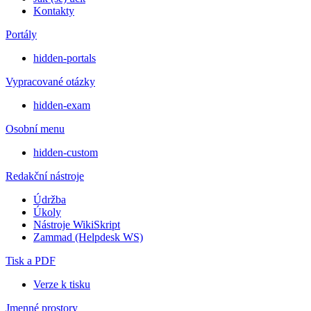
Kontakty
Portály
hidden-portals
Vypracované otázky
hidden-exam
Osobní menu
hidden-custom
Redakční nástroje
Údržba
Úkoly
Nástroje WikiSkript
Zammad (Helpdesk WS)
Tisk a PDF
Verze k tisku
Jmenné prostory