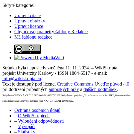
Skryté kategorie:
Upravit citace
Upravit obrázky
Upravit licence
Chybí dva parametry šablony Redakce
Má šablonu redakce
Stránka byla naposledy změněna 11. 11. 2024. – WikiSkripta,
projekt Univerzity Karlovy • ISSN 1804-6517 • e-mail:
info@wikiskripta.eu
.
Text je dostupný pod licencí
Creative Commons Uveďte původ 4.0
při dodržení případných
autorských práv
a
dalších podmínek
.
Podpořeno OP VVV č. CZ.02.2.69/0.0/0.0/16_015/0002362. Podpořeno z projektu „Transformace pro VŠ na UK“, financovaného z
Národního plánu obnovy, registrační číslo NPO_UK_MSMT-16602/2022.
Ochrana osobních údajů
–
O WikiSkriptech
–
Vyloučení odpovědnosti
–
Vývojáři
–
Statistiky