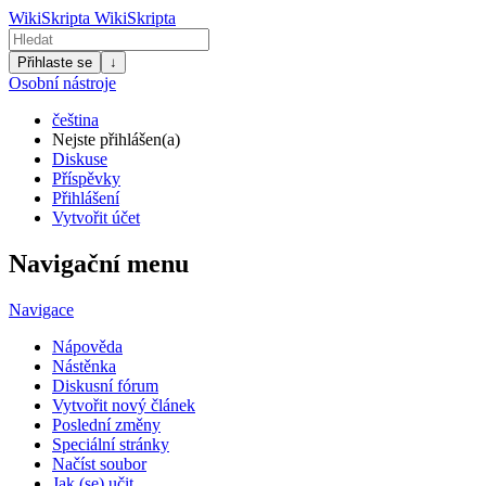
WikiSkripta
WikiSkripta
Přihlaste se
↓
Osobní nástroje
čeština
Nejste přihlášen(a)
Diskuse
Příspěvky
Přihlášení
Vytvořit účet
Navigační menu
Navigace
Nápověda
Nástěnka
Diskusní fórum
Vytvořit nový článek
Poslední změny
Speciální stránky
Načíst soubor
Jak (se) učit