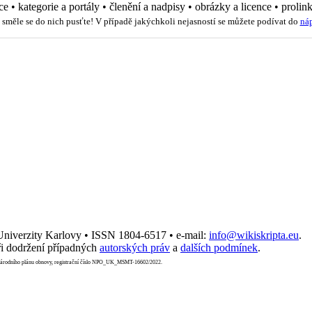
ce
•
kategorie a portály
•
členění a nadpisy
•
obrázky a licence
•
prolin
 směle se do nich pusťte! V případě jakýchkoli nejasností se můžete podívat do
ná
 Univerzity Karlovy • ISSN 1804-6517 • e-mail:
info@wikiskripta.eu
.
i dodržení případných
autorských práv
a
dalších podmínek
.
Národního plánu obnovy, registrační číslo NPO_UK_MSMT-16602/2022.