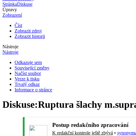
Stránka
Diskuse
Úpravy
Zobrazení
Číst
Zobrazit zdroj
Zobrazit historii
Nástroje
Nástroje
Odkazuje sem
Související změny
Načíst soubor
Verze k tisku
Trvalý odkaz
Informace o stránce
Diskuse
:
Ruptura šlachy m.supr
Postup redakčního zpracování
K redakční kontrole ještě zbývá
•
synonyma