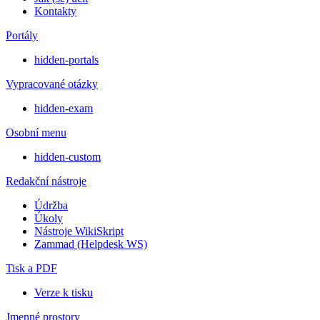
Kontakty
Portály
hidden-portals
Vypracované otázky
hidden-exam
Osobní menu
hidden-custom
Redakční nástroje
Údržba
Úkoly
Nástroje WikiSkript
Zammad (Helpdesk WS)
Tisk a PDF
Verze k tisku
Jmenné prostory