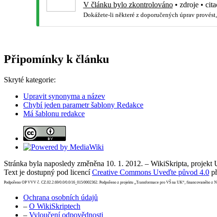
V článku bylo zkontrolováno
•
zdroje
•
cita
Dokážete-li některé z doporučených úprav provést,
Připomínky k článku
Skryté kategorie:
Upravit synonyma a název
Chybí jeden parametr šablony Redakce
Má šablonu redakce
Stránka byla naposledy změněna 10. 1. 2012. – WikiSkripta, projekt
Text je dostupný pod licencí
Creative Commons Uveďte původ 4.0
př
Podpořeno OP VVV č. CZ.02.2.69/0.0/0.0/16_015/0002362. Podpořeno z projektu „Transformace pro VŠ na UK“, financovaného z 
Ochrana osobních údajů
–
O WikiSkriptech
–
Vyloučení odpovědnosti