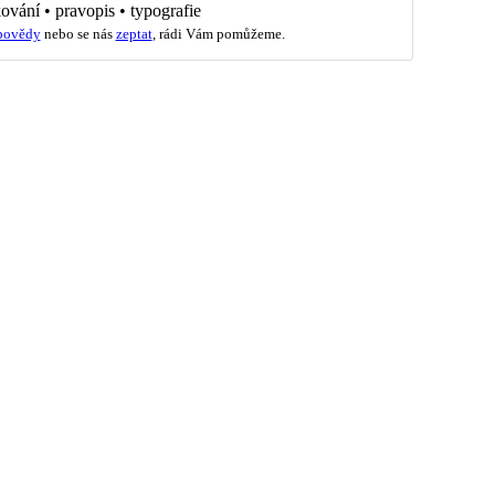
kování
•
pravopis
•
typografie
povědy
nebo se nás
zeptat
, rádi Vám pomůžeme.