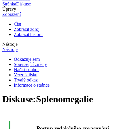
Stránka
Diskuse
Úpravy
Zobrazení
Číst
Zobrazit zdroj
Zobrazit historii
Nástroje
Nástroje
Odkazuje sem
Související změny
Načíst soubor
Verze k tisku
Trvalý odkaz
Informace o stránce
Diskuse
:
Splenomegalie
Postup redakčního zpracování