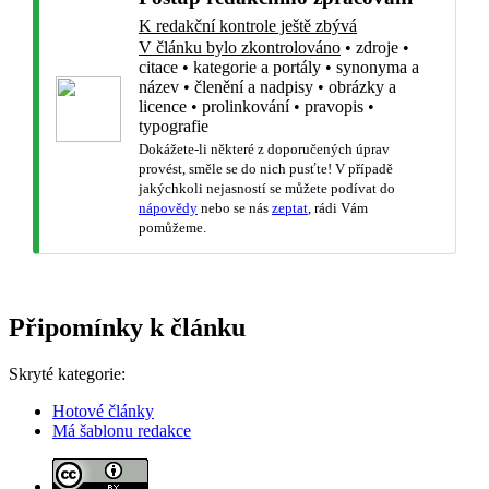
K redakční kontrole ještě zbývá
V článku bylo zkontrolováno
•
zdroje
•
citace
•
kategorie a portály
•
synonyma a
název
•
členění a nadpisy
•
obrázky a
licence
•
prolinkování
•
pravopis
•
typografie
Dokážete-li některé z doporučených úprav
provést, směle se do nich pusťte! V případě
jakýchkoli nejasností se můžete podívat do
nápovědy
nebo se nás
zeptat
, rádi Vám
pomůžeme.
Připomínky k článku
Skryté kategorie:
Hotové články
Má šablonu redakce