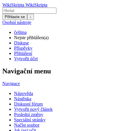
WikiSkripta
WikiSkripta
Přihlaste se
↓
Osobní nástroje
čeština
Nejste přihlášen(a)
Diskuse
Příspěvky
Přihlášení
Vytvořit účet
Navigační menu
Navigace
Nápověda
Nástěnka
Diskusní fórum
Vytvořit nový článek
Poslední změny
Speciální stránky
Načíst soubor
Jak (se) učit