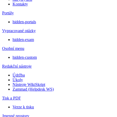
Kontakty
Portály
hidden-portals
Vypracované otázky
hidden-exam
Osobní menu
hidden-custom
Redakční nástroje
Údržba
Úkoly
Nástroje WikiSkript
Zammad (Helpdesk WS)
Tisk a PDF
Verze k tisku
Jmenné prostory