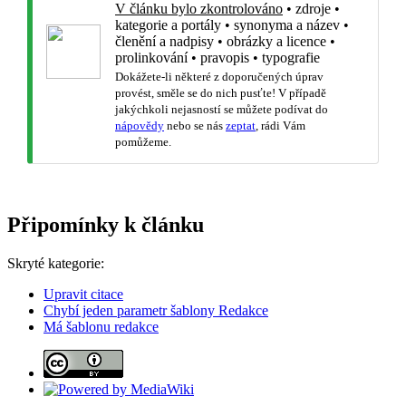
V článku bylo zkontrolováno
•
zdroje
•
kategorie a portály
•
synonyma a název
•
členění a nadpisy
•
obrázky a licence
•
prolinkování
•
pravopis
•
typografie
Dokážete-li některé z doporučených úprav
provést, směle se do nich pusťte! V případě
jakýchkoli nejasností se můžete podívat do
nápovědy
nebo se nás
zeptat
, rádi Vám
pomůžeme.
Připomínky k článku
Skryté kategorie:
Upravit citace
Chybí jeden parametr šablony Redakce
Má šablonu redakce