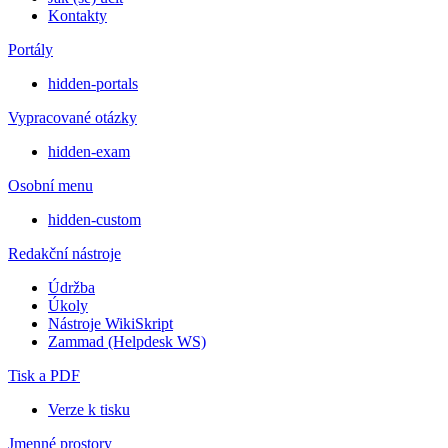
Kontakty
Portály
hidden-portals
Vypracované otázky
hidden-exam
Osobní menu
hidden-custom
Redakční nástroje
Údržba
Úkoly
Nástroje WikiSkript
Zammad (Helpdesk WS)
Tisk a PDF
Verze k tisku
Jmenné prostory