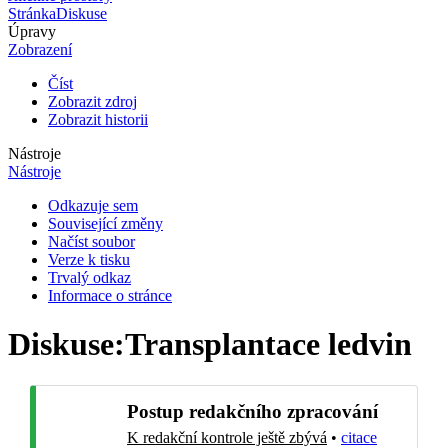
Stránka
Diskuse
Úpravy
Zobrazení
Číst
Zobrazit zdroj
Zobrazit historii
Nástroje
Nástroje
Odkazuje sem
Související změny
Načíst soubor
Verze k tisku
Trvalý odkaz
Informace o stránce
Diskuse
:
Transplantace ledvin
Postup redakčního zpracování
K redakční kontrole ještě zbývá
•
citace