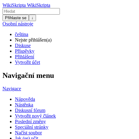
WikiSkripta
WikiSkripta
Přihlaste se
↓
Osobní nástroje
čeština
Nejste přihlášen(a)
Diskuse
Příspěvky
Přihlášení
Vytvořit účet
Navigační menu
Navigace
Nápověda
Nástěnka
Diskusní fórum
Vytvořit nový článek
Poslední změny
Speciální stránky
Načíst soubor
Jak (se) učit