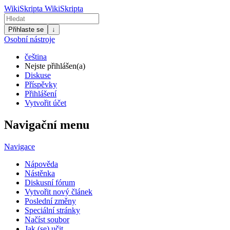
WikiSkripta
WikiSkripta
Přihlaste se
↓
Osobní nástroje
čeština
Nejste přihlášen(a)
Diskuse
Příspěvky
Přihlášení
Vytvořit účet
Navigační menu
Navigace
Nápověda
Nástěnka
Diskusní fórum
Vytvořit nový článek
Poslední změny
Speciální stránky
Načíst soubor
Jak (se) učit