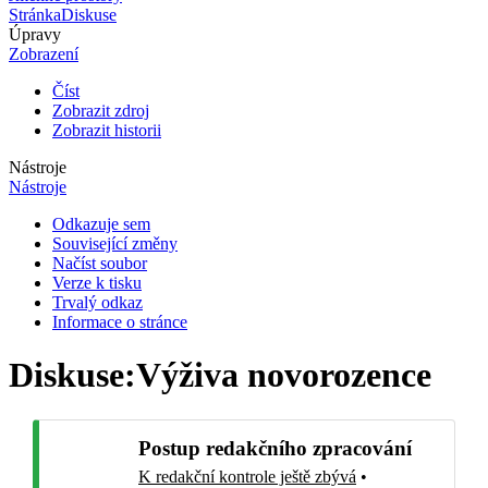
Stránka
Diskuse
Úpravy
Zobrazení
Číst
Zobrazit zdroj
Zobrazit historii
Nástroje
Nástroje
Odkazuje sem
Související změny
Načíst soubor
Verze k tisku
Trvalý odkaz
Informace o stránce
Diskuse
:
Výživa novorozence
Postup redakčního zpracování
K redakční kontrole ještě zbývá
•