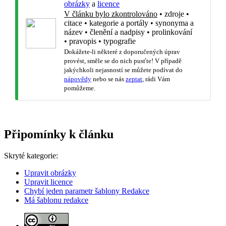
obrázky
a
licence
V článku bylo zkontrolováno
•
zdroje
•
citace
•
kategorie a portály
•
synonyma a
název
•
členění a nadpisy
•
prolinkování
•
pravopis
•
typografie
Dokážete-li některé z doporučených úprav
provést, směle se do nich pusťte! V případě
jakýchkoli nejasností se můžete podívat do
nápovědy
nebo se nás
zeptat
, rádi Vám
pomůžeme.
Připomínky k článku
Skryté kategorie:
Upravit obrázky
Upravit licence
Chybí jeden parametr šablony Redakce
Má šablonu redakce