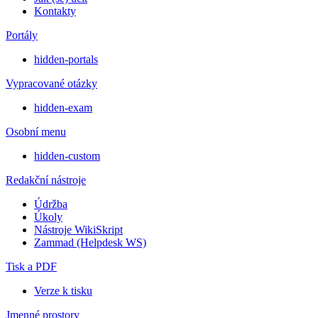
Kontakty
Portály
hidden-portals
Vypracované otázky
hidden-exam
Osobní menu
hidden-custom
Redakční nástroje
Údržba
Úkoly
Nástroje WikiSkript
Zammad (Helpdesk WS)
Tisk a PDF
Verze k tisku
Jmenné prostory