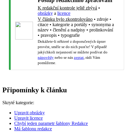
Postup redakčního zpracování
K redakční kontrole ještě zbývá
•
obrázky
a
licence
V článku bylo zkontrolováno
•
zdroje
•
citace
•
kategorie a portály
•
synonyma a
název
•
členění a nadpisy
•
prolinkování
•
pravopis
•
typografie
Dokážete-li některé z doporučených úprav
provést, směle se do nich pusťte! V případě
jakýchkoli nejasností se můžete podívat do
nápovědy
nebo se nás
zeptat
, rádi Vám
pomůžeme.
Připomínky k článku
Skryté kategorie:
Upravit obrázky
Upravit licence
Chybí jeden parametr šablony Redakce
Má šablonu redakce