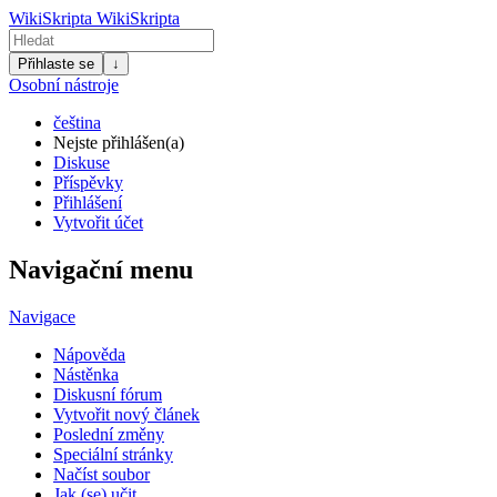
WikiSkripta
WikiSkripta
Přihlaste se
↓
Osobní nástroje
čeština
Nejste přihlášen(a)
Diskuse
Příspěvky
Přihlášení
Vytvořit účet
Navigační menu
Navigace
Nápověda
Nástěnka
Diskusní fórum
Vytvořit nový článek
Poslední změny
Speciální stránky
Načíst soubor
Jak (se) učit