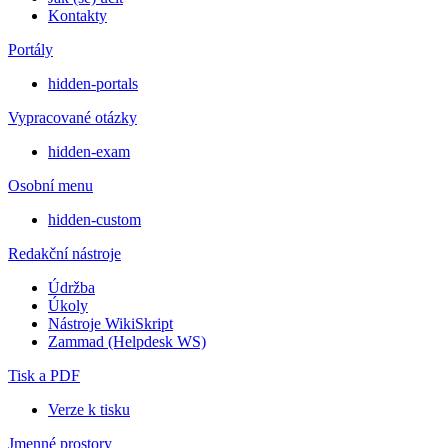
Kontakty
Portály
hidden-portals
Vypracované otázky
hidden-exam
Osobní menu
hidden-custom
Redakční nástroje
Údržba
Úkoly
Nástroje WikiSkript
Zammad (Helpdesk WS)
Tisk a PDF
Verze k tisku
Jmenné prostory