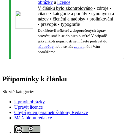
obrázky
a
licence
V článku bylo zkontrolováno
•
zdroje
•
citace
•
kategorie a portály
•
synonyma a
název
•
členění a nadpisy
•
prolinkování
•
pravopis
•
typografie
Dokážete-li některé z doporučených úprav
provést, směle se do nich pusťte! V případě
jakýchkoli nejasností se můžete podívat do
nápovědy
nebo se nás
zeptat
, rádi Vám
pomůžeme.
Připomínky k článku
Skryté kategorie:
Upravit obrázky
Upravit licence
Chybí jeden parametr šablony Redakce
Má šablonu redakce