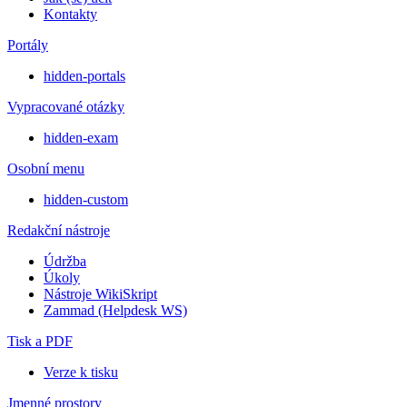
Kontakty
Portály
hidden-portals
Vypracované otázky
hidden-exam
Osobní menu
hidden-custom
Redakční nástroje
Údržba
Úkoly
Nástroje WikiSkript
Zammad (Helpdesk WS)
Tisk a PDF
Verze k tisku
Jmenné prostory