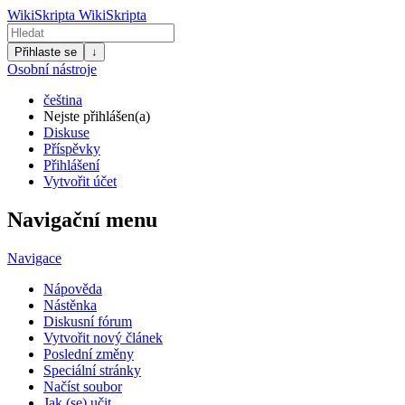
WikiSkripta
WikiSkripta
Přihlaste se
↓
Osobní nástroje
čeština
Nejste přihlášen(a)
Diskuse
Příspěvky
Přihlášení
Vytvořit účet
Navigační menu
Navigace
Nápověda
Nástěnka
Diskusní fórum
Vytvořit nový článek
Poslední změny
Speciální stránky
Načíst soubor
Jak (se) učit