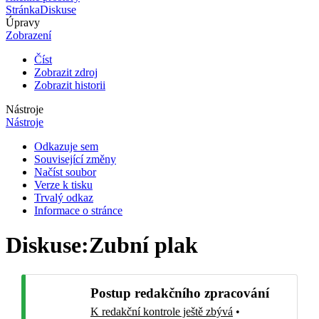
Stránka
Diskuse
Úpravy
Zobrazení
Číst
Zobrazit zdroj
Zobrazit historii
Nástroje
Nástroje
Odkazuje sem
Související změny
Načíst soubor
Verze k tisku
Trvalý odkaz
Informace o stránce
Diskuse
:
Zubní plak
Postup redakčního zpracování
K redakční kontrole ještě zbývá
•